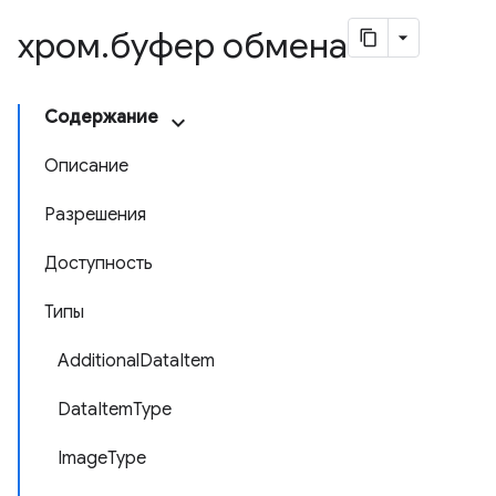
хром
.
буфер обмена
Содержание
Описание
Разрешения
Доступность
Типы
AdditionalDataItem
DataItemType
ImageType