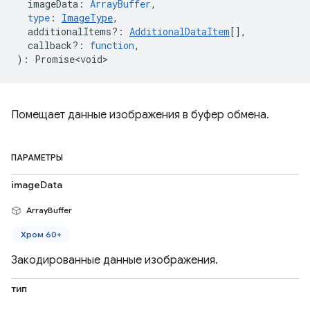
imageData
:
ArrayBuffer
,
type
:
ImageType
,
additionalItems?
:
AdditionalDataItem
[],
callback?
:
function
,
)
:
Promise<void>
Помещает данные изображения в буфер обмена.
ПАРАМЕТРЫ
imageData
ArrayBuffer
Хром 60+
Закодированные данные изображения.
тип