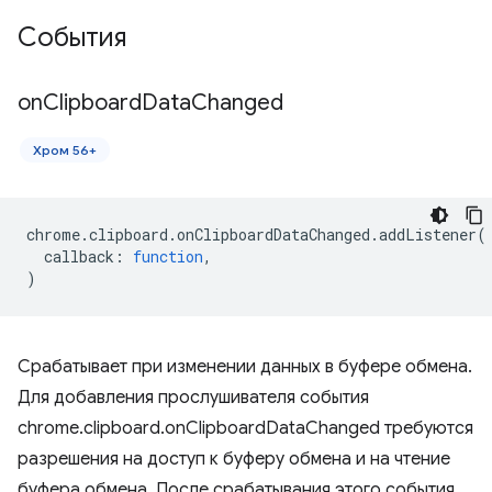
События
on
Clipboard
Data
Changed
Хром 56+
chrome
.
clipboard
.
onClipboardDataChanged
.
addListener
(
callback
:
function
,
)
Срабатывает при изменении данных в буфере обмена.
Для добавления прослушивателя события
chrome.clipboard.onClipboardDataChanged требуются
разрешения на доступ к буферу обмена и на чтение
буфера обмена. После срабатывания этого события