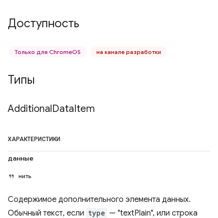
Доступность
Только для ChromeOS
на канале разработки
Типы
Additional
Data
Item
ХАРАКТЕРИСТИКИ
данные
нить
Содержимое дополнительного элемента данных.
Обычный текст, если
type
— "textPlain", или строка