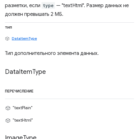
разметки, если
type
— "textHtml". Размер данных не
должен превышать 2 МБ.
тип
DataItemType
Тип дополнительного элемента данных.
Data
Item
Type
ПЕРЕЧИСЛЕНИЕ
"textPlain"
"textHtml"
Image
Type