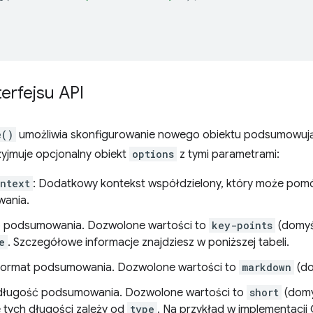
terfejsu API
e()
umożliwia skonfigurowanie nowego obiektu podsumowują
zyjmuje opcjonalny obiekt
options
z tymi parametrami:
ntext
: Dodatkowy kontekst współdzielony, który może pom
ania.
yp podsumowania. Dozwolone wartości to
key-points
(domyś
e
. Szczegółowe informacje znajdziesz w poniższej tabeli.
 format podsumowania. Dozwolone wartości to
markdown
(do
 długość podsumowania. Dozwolone wartości to
short
(domy
 tych długości zależy od
type
. Na przykład w implementacji