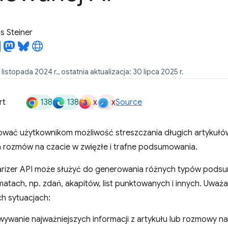
 Steiner
1 listopada 2024 r., ostatnia aktualizacja: 30 lipca 2025 r.
138
138
x
x
rt
Source
wać użytkownikom możliwość streszczania długich artykuł
 rozmów na czacie w zwięzłe i trafne podsumowania.
arizer API może służyć do generowania różnych typów podsu
matach, np. zdań, akapitów, list punktowanych i innych. Uważam
ch sytuacjach:
wanie najważniejszych informacji z artykułu lub rozmowy na