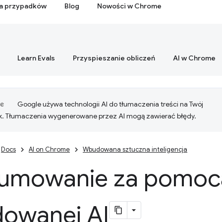
ia przypadków
Blog
Nowości w Chrome
Learn Evals
Przyspieszanie obliczeń
AI w Chrome
Google używa technologii AI do tłumaczenia treści na Twój
k. Tłumaczenia wygenerowane przez AI mogą zawierać błędy.
Docs
AI on Chrome
Wbudowana sztuczna inteligencja
umowanie za pomoc
owanej AI