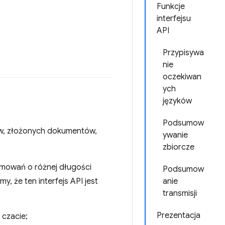
Funkcje
interfejsu
API
Przypisywa
nie
oczekiwan
ych
języków
Podsumow
ów, złożonych dokumentów,
ywanie
zbiorcze
mowań o różnej długości
Podsumow
y, że ten interfejs API jest
anie
transmisji
Prezentacja
 czacie;