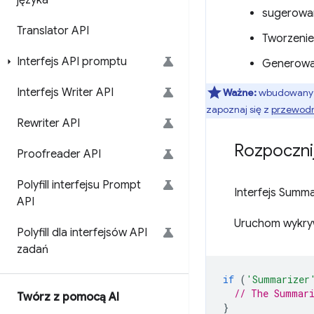
języka
sugerowan
Translator API
Tworzenie
Interfejs API promptu
Generowan
Interfejs Writer API
Ważne:
wbudowany mo
zapoznaj się z
przewodni
Rewriter API
Rozpoczni
Proofreader API
Polyfill interfejsu Prompt
Interfejs Summa
API
Uruchom wykrywa
Polyfill dla interfejsów API
zadań
if
(
'Summarizer
// The Summari
Twórz z pomocą AI
}