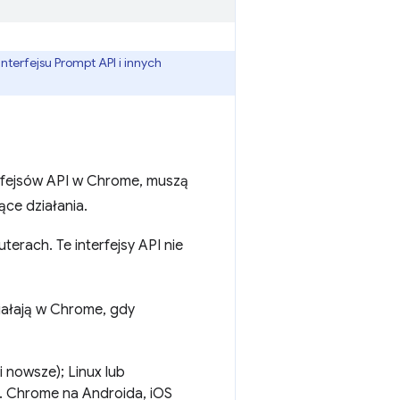
interfejsu Prompt API i innych
terfejsów API w Chrome, muszą
ce działania.
erach. Te interfejsy API nie
ałają w Chrome, gdy
 nowsze); Linux lub
. Chrome na Androida, iOS