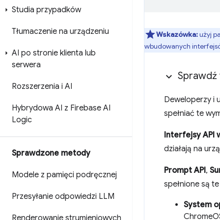
Studia przypadków
Tłumaczenie na urządzeniu
Wskazówka:
użyj p
wbudowanych interfejsów
AI po stronie klienta lub
serwera
Sprawdź
Rozszerzenia i AI
Deweloperzy i u
Hybrydowa AI z Firebase AI
spełniać te wy
Logic
Interfejsy API
działają na urz
Sprawdzone metody
Prompt API
,
Su
Modele z pamięci podręcznej
spełnione są te
Przesyłanie odpowiedzi LLM
System o
ChromeOS 
Renderowanie strumieniowych