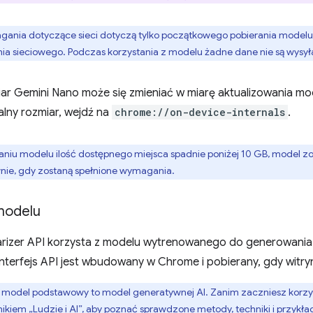
ania dotyczące sieci dotyczą tylko początkowego pobierania modelu. 
 sieciowego. Podczas korzystania z modelu żadne dane nie są wysyłan
ar Gemini Nano może się zmieniać w miarę aktualizowania mo
alny rozmiar, wejdź na
chrome://on-device-internals
.
raniu modelu ilość dostępnego miejsca spadnie poniżej 10 GB, model zo
nie, gdy zostaną spełnione wymagania.
modelu
arizer API korzysta z modelu wytrenowanego do generowania 
terfejs API jest wbudowany w Chrome i pobierany, gdy witry
del podstawowy to model generatywnej AI. Zanim zaczniesz korzystać
kiem „Ludzie i AI”
, aby poznać sprawdzone metody, techniki i przykła