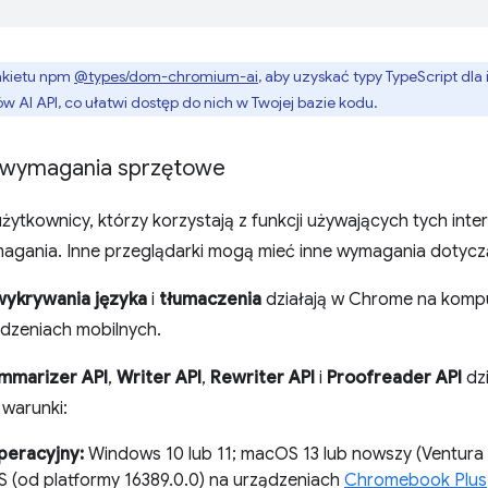
akietu npm
@types/dom-chromium-ai
, aby uzyskać typy TypeScript dla 
 AI API, co ułatwi dostęp do nich w Twojej bazie kodu.
 wymagania sprzętowe
żytkownicy, którzy korzystają z funkcji używających tych in
magania. Inne przeglądarki mogą mieć inne wymagania dotyczą
 wykrywania języka
i
tłumaczenia
działają w Chrome na komput
ądzeniach mobilnych.
mmarizer API
,
Writer API
,
Rewriter API
i
Proofreader API
dzi
 warunki:
peracyjny:
Windows 10 lub 11; macOS 13 lub nowszy (Ventura i
(od platformy 16389.0.0) na urządzeniach
Chromebook Plus