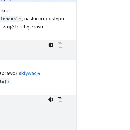
nkcję
nloadable
, nasłuchuj postępu
 zająć trochę czasu.
 sprawdź
aktywację
te()
.