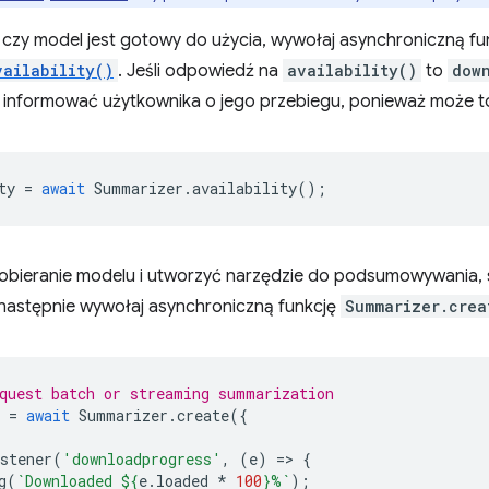
 czy model jest gotowy do użycia, wywołaj asynchroniczną fu
vailability()
. Jeśli odpowiedź na
availability()
to
dow
y informować użytkownika o jego przebiegu, ponieważ może to
ty
=
await
Summarizer
.
availability
();
bieranie modelu i utworzyć narzędzie do podsumowywania,
 następnie wywołaj asynchroniczną funkcję
Summarizer.crea
quest batch or streaming summarization
=
await
Summarizer
.
create
({
stener
(
'downloadprogress'
,
(
e
)
=
>
{
g
(
`Downloaded 
${
e
.
loaded
*
100
}
%`
);