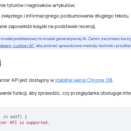
ie tytułów i nagłówków artykułów;
 zwięzłego i informacyjnego podsumowania długiego tekstu.
ie zapowiedzi książki na podstawie recenzji.
del podstawowy to model generatywnej AI. Zanim zaczniesz korzystać
kiem „Ludzie i AI”
, aby poznać sprawdzone metody, techniki i przykła
j
rizer API jest dostępny w
stabilnej wersji Chrome 138
.
nie funkcji, aby sprawdzić, czy przeglądarka obsługuje inte
'
in
self
)
{
zer API is supported.