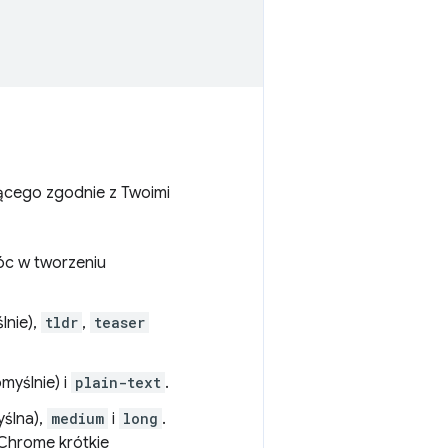
cego zgodnie z Twoimi
óc w tworzeniu
lnie),
tldr
,
teaser
myślnie) i
plain-text
.
ślna),
medium
i
long
.
 Chrome krótkie