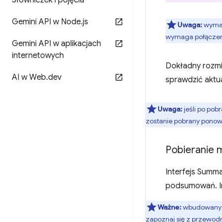
Słowniczek i pojęcia
Gemini API w Node
.
js
Uwaga:
wymag
wymaga połączenia
Gemini API w aplikacjach
internetowych
Dokładny rozmi
AI w Web
.
dev
sprawdzić aktu
Uwaga:
jeśli po pob
zostanie pobrany ponow
Pobieranie 
Interfejs Summ
podsumowań. In
Ważne:
wbudowany mo
zapoznaj się z
przewodni