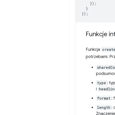
});
}
});
Funkcje in
Funkcja
creat
potrzebami. Pr
sharedCo
podsumow
type
: t
i
headlin
format
:
length
:
Znaczenie