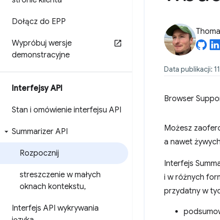
stronie klienta
Dołącz do EPP
Thomas
Wypróbuj wersje
demonstracyjne
Data publikacji: 1
Interfejsy API
Browser Suppo
Stan i omówienie interfejsu API
Możesz zaofero
Summarizer API
a nawet żywych
Rozpocznij
Interfejs Summ
streszczenie w małych
i w różnych for
oknach kontekstu
,
przydatny w ty
Interfejs API wykrywania
podsumowy