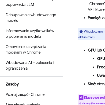
i ChromeO
odpowiedzi LLM
API, któr
Debugowanie wbudowanego
Pamięć:
co
modelu
Informowanie użytkowników
Wbudowane mod
o pobieraniu modelu
aktualizacji.
Omówienie zarządzania
GPU lub 
modelami w Chrome
GPU
Wbudowana AI – zalecenia i
Proc
ograniczenia
Uwa
Sieć:
nieog
Zasoby
Poznaj zespół Chrome
Kluczowe poj
są domyślnie niel