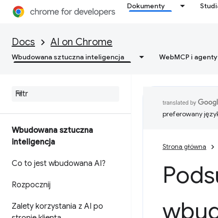
Dokumenty
Stud
Docs
AI on Chrome
Wbudowana sztuczna inteligencja
WebMCP i agenty
preferowany języ
Wbudowana sztuczna
inteligencja
Strona główna
Co to jest wbudowana AI?
Pods
Rozpocznij
wbud
Zalety korzystania z AI po