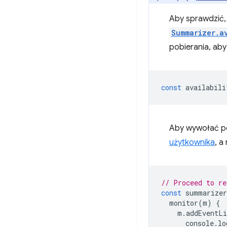
Aby sprawdzić,
Summarizer.a
pobierania, ab
const
availabili
Aby wywołać po
użytkownika
, a
// Proceed to re
const
summarizer
monitor
(
m
)
{
m
.
addEventLi
console
.
lo