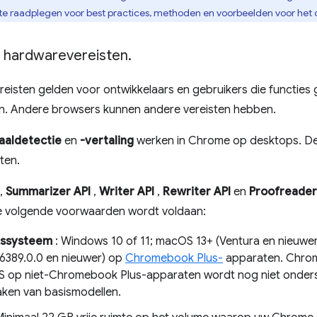
te raadplegen voor best practices, methoden en voorbeelden voor het
e hardwarevereisten
.
eisten gelden voor ontwikkelaars en gebruikers die functies g
n. Andere browsers kunnen andere vereisten hebben.
aaldetectie
en
-vertaling
werken in Chrome op desktops. Dez
ten.
,
Summarizer API
,
Writer API
,
Rewriter API
en
Proofreader
 volgende voorwaarden wordt voldaan:
gssysteem
: Windows 10 of 11; macOS 13+ (Ventura en nieuwer
16389.0.0 en nieuwer) op
Chromebook Plus-
apparaten. Chrom
op niet-Chromebook Plus-apparaten wordt nog niet onderst
ken van basismodellen.