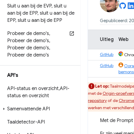
Sluit u aan bij de EVP
,
sluit u
aan bij de EPP
,
sluit u aan bij de
EPP
,
sluit u aan bij de EPP
Gepubliceerd: 20
Probeer de demo's
,
Uitleg
Web
Probeer de demo's
,
Probeer de demo's
,
GitHub
Probeer de demo's
Chro
GitHub
Oors
bemonst
API's
Let op:
Taalmodelpar
API-status en overzicht
,
API-
met de
Origin-proefvers
status en overzicht
repository
of de
Chrome 
werken met verschillend
Samenvattende API
Met de Prompt A
Taaldetector-API
Er zijn veel ma