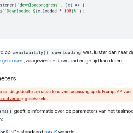
stener
(
'downloadprogress'
,
(
e
)
=
>
{
g
(
`Downloaded 
${
e
.
loaded
*
100
}
%`
);
rd op
availability()
downloading
was, luister dan naar 
 gebruiker
, aangezien de download enige tijd kan duren.
eters
s in dit gedeelte zijn uitsluitend van toepassing op de Prompt API voo
proefversie
ingeschakeld.
ams()
geeft je informatie over de parameters van het taalmod
n:
TopK
: De standaard
top-K
waarde.