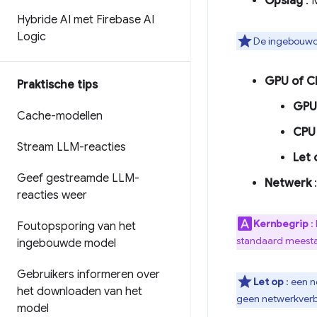
Opslag
: 
Hybride AI met Firebase AI
Logic
De ingebouwde
GPU of C
Praktische tips
GPU
Cache-modellen
CPU
Stream LLM-reacties
Let 
Geef gestreamde LLM-
Netwerk
:
reacties weer
Kernbegrip
:
Foutopsporing van het
standaard meestal
ingebouwde model
Gebruikers informeren over
Let op
: een n
het downloaden van het
geen netwerkverb
model