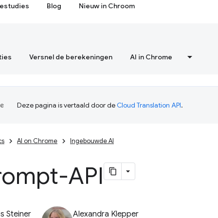
estudies
Blog
Nieuw in Chroom
ties
Versnel de berekeningen
AI in Chrome
Deze pagina is vertaald door de
Cloud Translation API
.
cs
AI on Chrome
Ingebouwde AI
rompt-API
 Steiner
Alexandra Klepper