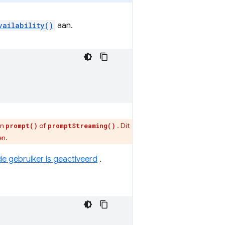
vailability()
aan.
in
of
. Dit
prompt()
promptStreaming()
en.
de gebruiker is geactiveerd
.