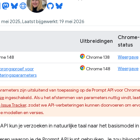
 mei 2025, Laatst bijgewerkt: 19 mei 2026
Chrome-
Uitbreidingen
status
Weergave
me 148
Chrome 138
Weergave
prongsproef voor
Chrome 148
eringsparameters
ameters zijn uitsluitend van toepassing op de Prompt API voor Chrome-
ie
ingeschakeld. Als u het afstemmen van parameters nuttig vindt, laa
Issue Tracker,
zodat we API-verbeteringen kunnen doorvoeren om ervo
e modellen en versies.
PI kun je verzoeken in natuurlijke taal naar het basismodel i
nieren waarop je de Prompt API kunt gebruiken. Je zou bijvoo