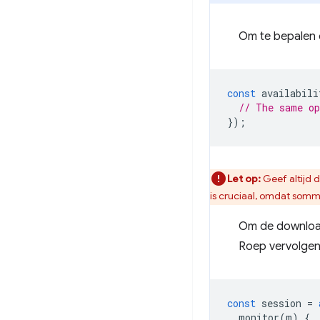
Om te bepalen o
const
availabili
// The same o
});
Let op:
Geef altijd 
is cruciaal, omdat somm
Om de download 
Roep vervolge
const
session
=
monitor
(
m
)
{