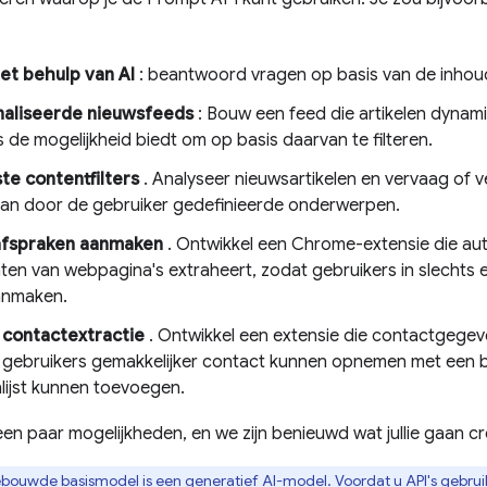
et behulp van AI
: beantwoord vragen op basis van de inhou
aliseerde nieuwsfeeds
: Bouw een feed die artikelen dynami
 de mogelijkheid biedt om op basis daarvan te filteren.
e contentfilters
. Analyseer nieuwsartikelen en vervaag of 
van door de gebruiker gedefinieerde onderwerpen.
fspraken aanmaken
. Ontwikkel een Chrome-extensie die aut
en van webpagina's extraheert, zodat gebruikers in slechts
anmaken.
 contactextractie
. Ontwikkel een extensie die contactgegev
gebruikers gemakkelijker contact kunnen opnemen met een bed
lijst kunnen toevoegen.
s een paar mogelijkheden, en we zijn benieuwd wat jullie gaan c
ebouwde basismodel is een generatief AI-model. Voordat u API's gebruikt 