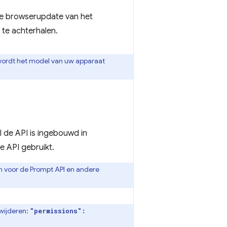
de browserupdate van het
te achterhalen.
wordt het model van uw apparaat
 de API is ingebouwd in
 API gebruikt.
en voor de Prompt API en andere
rwijderen:
"permissions":