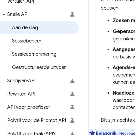
Vertaler-API
bouwen:
Snelle API
Zoeken m
Aan de slag
Geperson
gebruikers
Sessiebeheer
Aangepast
Sessiecomprimering
op basis 
Gestructureerde uitvoer
Agenda-a
evenement
Schrijver-API
kunnen a
Naadloze
Rewriter-API
waardoor 
API voor proeflezer
contacten
Dit zijn slecht
Polyfill voor de Prompt API
Belangrijk
: Het ing
Polyfill voor taak-API's