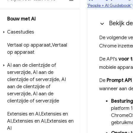
'People + AI Guidebook'
Bouw met AI
Bekijk d
Casestudies
De volgende ver
Vertaal op apparaat
,
Vertaal
Chrome inzette
op apparaat
De API's
voor t
AI aan de clientzijde of
mobiele appara
serverzijde
,
AI aan de
clientzijde of serverzijde
,
AI
De
Prompt API
aan de clientzijde of
wanneer aan de
serverzijde
,
AI aan de
clientzijde of serverzijde
Besturin
platform 
Extensies en AI
,
Extensies en
ChromeOS 
AI
,
Extensies en AI
,
Extensies en
gebruikma
AI