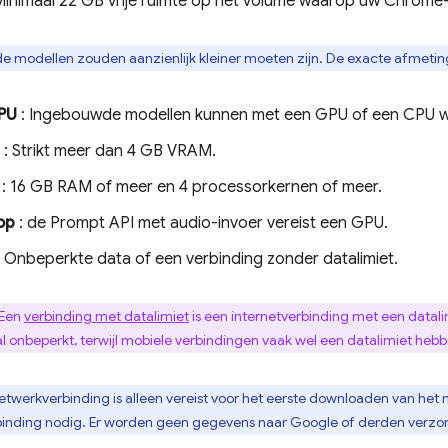
Minimaal 22 GB vrije ruimte op het volume waarop uw Chrome-p
 modellen zouden aanzienlijk kleiner moeten zijn. De exacte afmeting
PU
: Ingebouwde modellen kunnen met een GPU of een CPU w
: Strikt meer dan 4 GB VRAM.
: 16 GB RAM of meer en 4 processorkernen of meer.
op
: de Prompt API met audio-invoer vereist een GPU.
 Onbeperkte data of een verbinding zonder datalimiet.
 Een
verbinding met datalimiet
is een internetverbinding met een datali
 onbeperkt, terwijl mobiele verbindingen vaak wel een datalimiet hebb
etwerkverbinding is alleen vereist voor het eerste downloaden van het m
inding nodig. Er worden geen gegevens naar Google of derden verzond