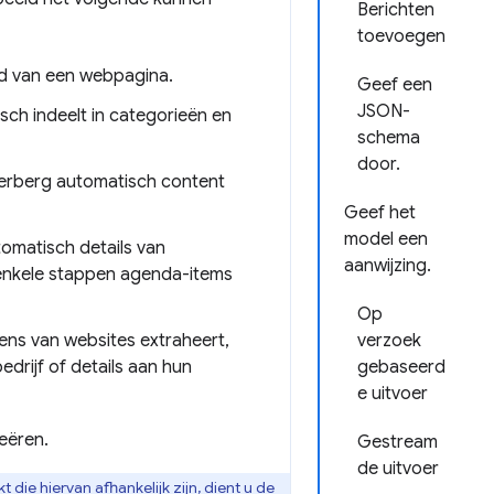
Berichten
toevoegen
d van een webpagina.
Geef een
JSON-
sch indeelt in categorieën en
schema
door.
verberg automatisch content
Geef het
model een
omatisch details van
aanwijzing.
 enkele stappen agenda-items
Op
ens van websites extraheert,
verzoek
rijf of details aan hun
gebaseerd
e uitvoer
reëren.
Gestream
de uitvoer
die hiervan afhankelijk zijn, dient u de