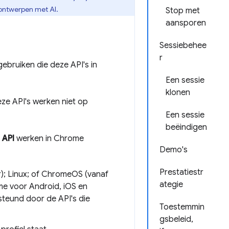
 ontwerpen met AI.
Stop met
aansporen
Sessiebehee
r
ebruiken die deze API's in
Een sessie
klonen
e API's werken niet op
Een sessie
beëindigen
 API
werken in Chrome
Demo's
Prestatiestr
); Linux; of ChromeOS (vanaf
ategie
e voor Android, iOS en
eund door de API's die
Toestemmin
gsbeleid,