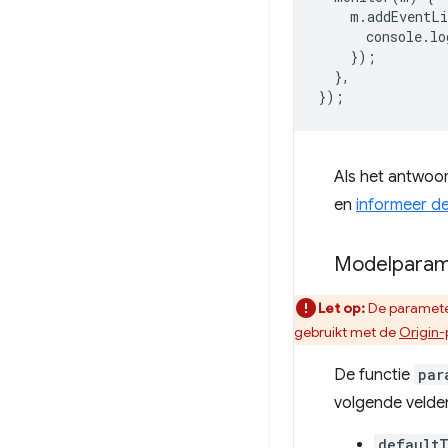
m
.
addEventLi
console
.
lo
});
},
});
Als het antwoo
en
informeer de
Modelparam
Let op:
De parameter
gebruikt met de
Origin-
De functie
par
volgende velde
default