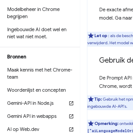
Modelbeheer in Chrome
De exacte afme
begrijpen
model. Ga naa
Ingebouwde AI doet wel en
Let op
: als de bes
niet wat niet moet
.
verwijderd. Het model w
Bronnen
Gebruik d
Maak kennis met het Chrome-
team
De Prompt API 
Chrome, wordt 
Woordenlijst en concepten
Tip:
Gebruik het np
Gemini-API in Node
.
js
ingebouwde AI-API's.
Gemini API in webapps
Opmerking:
ontwikk
AI op Web
.
dev
["aiLanguageModelOr