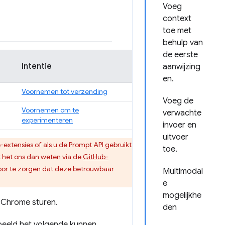
Voeg
context
toe met
behulp van
de eerste
Intentie
aanwijzing
en.
Voornemen tot verzending
Voeg de
Voornemen om te
verwachte
experimenteren
invoer en
uitvoer
extensies of als u de Prompt API gebruikt
toe.
t het ons dan weten via de
GitHub-
or te zorgen dat deze betrouwbaar
Multimodal
e
mogelijkhe
n Chrome sturen.
den
rbeeld het volgende kunnen