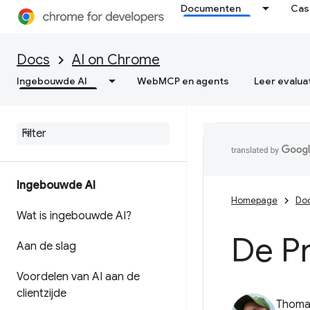
Documenten
Cas
Docs
AI on Chrome
Ingebouwde AI
WebMCP en agents
Leer evalua
Ingebouwde AI
Homepage
Do
Wat is ingebouwde AI?
De P
Aan de slag
Voordelen van AI aan de
clientzijde
Thomas