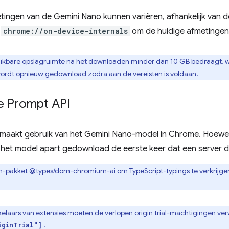
tingen van de Gemini Nano kunnen variëren, afhankelijk van 
r
chrome://on-device-internals
om de huidige afmetingen 
chikbare opslagruimte na het downloaden minder dan 10 GB bedraagt, 
ordt opnieuw gedownload zodra aan de vereisten is voldaan.
e Prompt API
maakt gebruik van het Gemini Nano-model in Chrome. Hoewel
het model apart gedownload de eerste keer dat een server de
m-pakket
@types/dom-chromium-ai
om TypeScript-typings te verkrijg
elaars van extensies moeten de verlopen origin trial-machtigingen ve
.
iginTrial"]