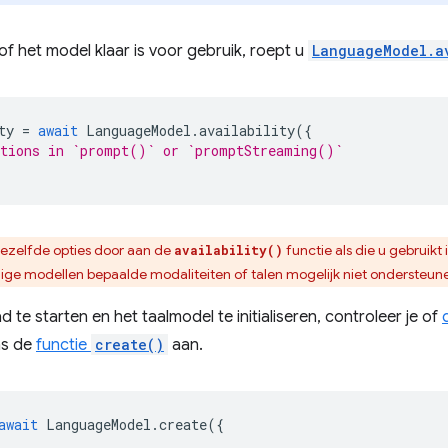
f het model klaar is voor gebruik, roept u
LanguageModel.a
ty
=
await
LanguageModel
.
availability
({
ptions in `prompt()` or `promptStreaming()`
dezelfde opties door aan de
functie als die u gebruikt 
availability()
ige modellen bepaalde modaliteiten of talen mogelijk niet ondersteun
te starten en het taalmodel te initialiseren, controleer je of
ns de
functie
create()
aan.
await
LanguageModel
.
create
({