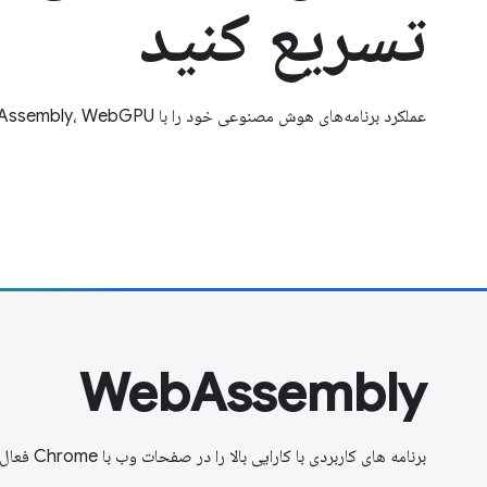
تسریع کنید
عملکرد برنامه‌های هوش مصنوعی خود را با WebAssembly، WebGPU و WebNN بهبود بخشید.
WebAssembly
برنامه های کاربردی با کارایی بالا را در صفحات وب با Chrome فعال کنید