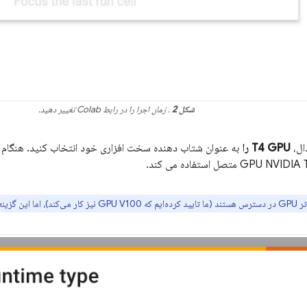
شکل 2
. زمان اجرا را در رابط Colab تغییر دهید.
ال،
T4 GPU را
ید خریداری شوند.