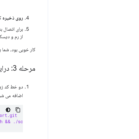
روی ذخیره
کل
برای اتصال ب
از رم و دیسک
کار خوبی بود، شما به تازگی ی
مرحله 3: درایورها و وابستگی های صحیح را نصب کنید
اضافه می شو
ort.git
sh && ./scriptyMcScriptFace.sh