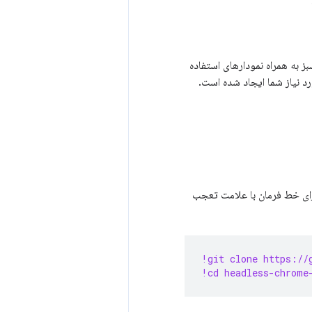
 به همراه نمودارهای استفاده
د نیاز شما ایجاد شده است.
ا کپی کرده و در اولین سلول کد نوت بوک قرار دهید. در محیط Colab، اجرای خط فرمان با علامت تعجب
!git clone https://
!cd headless-chrome