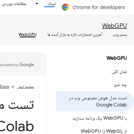
اسناد
مطالعات موردی
WebGPU
بستر وب
آخرین انتشارات، تازه به بازار آمده ها
WebGPU
Web
GPU
نمای کلی
چه خبر
صفحه اصلی
Docs
تست مدل هوش مصنوعی وب در
Google Colab
با Web
GPU یک برنامه بسازید
Colab
از Web
GL تا Web
GPU