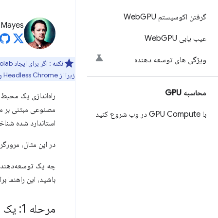
گرفتن اکوسیستم Web
GPU
 Mayes
عیب یابی Web
GPU
ویژگی های توسعه دهنده
نکته
: اگر برای ایجاد Colab آماده نیستید،
زیرا از Headless Chrome و Puppeteer برای آزمایش بارهای کاری با GPU بالا در یک محیط قابل تکرار استفاده می‌کنیم.
محاسبه GPU
راه‌اندازی یک محیط 
مصنوعی مبتنی بر مر
با GPU Compute در وب شروع کنید
استاندارد شده شناخ
در این مثال، مرورگ
چه یک توسعه‌دهنده
باشید، این راهنما ب
مرحله 1: یک نوت بوک Google Colab جدید ایجاد کنید