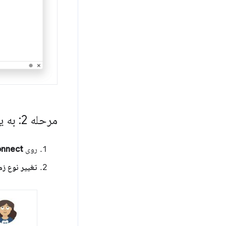
مرحله 2: به یک سرور مجهز به GPU T4 متصل شوید
روی
nnect
تغییر نوع زما