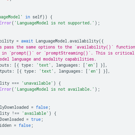
uageModel'
in
self
))
{
Error
(
'LanguageModel is not supported.'
);
bility
=
await
LanguageModel
.
availability
({
ys pass the same options to the `availability()` functio
 in `prompt()` or `promptStreaming()`. This is critical
odel language and modality capabilities.
puts
:
[{
type
:
'text'
,
languages
:
[
'en'
]
}],
tputs
:
[{
type
:
'text'
,
languages
:
[
'en'
]
}],
lity
===
'unavailable'
)
{
Error
(
'LanguageModel is not available.'
);
lyDownloaded
=
false
;
lity
!==
'available'
)
{
Downloaded
=
true
;
idden
=
false
;