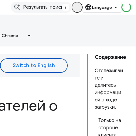
/
в Chrome
Содержание
Отслеживай
те и
делитесь
информаци
ателей о
ей о ходе
загрузки.
Только на
стороне
клиента