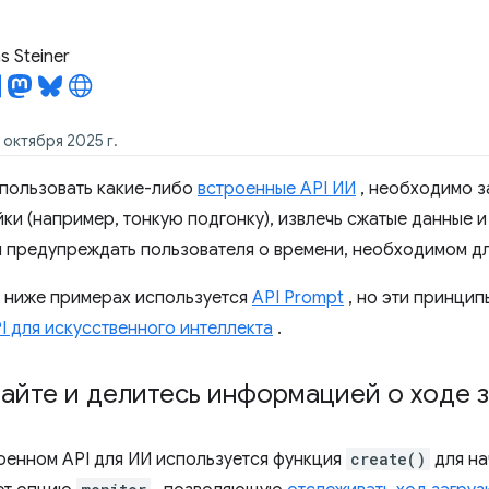
 Steiner
 октября 2025 г.
пользовать какие-либо
встроенные API ИИ
, необходимо з
и (например, тонкую подгонку), извлечь сжатые данные и з
 предупреждать пользователя о времени, необходимом для
 ниже примерах используется
API Prompt
, но эти принцип
I для искусственного интеллекта
.
йте и делитесь информацией о ходе з
оенном API для ИИ используется функция
create()
для на