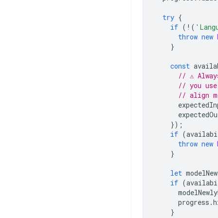
try
{
if
(
!
(
'Lang
throw
new
}
const
availa
// ⚠️ Alwa
// you use
// align m
expectedIn
expectedOu
});
if
(
availabi
throw
new
}
let
modelNew
if
(
availabi
modelNewly
progress
.
h
}