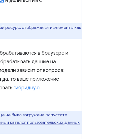
ки
и делиться им с
ый ресурс, отображая эти элементы как
обрабатываются в браузере и
обрабатывать данные на
модели зависит от вопроса:
 да, то ваше приложение
зовать
гибридную
ще не была загружена, запустите
чный каталог пользовательских данных