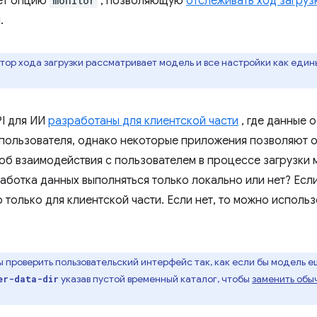
ет опцию
monitor
, позволяющую
отслеживать ход загруз
.
ор хода загрузки рассматривает модель и все настройки как един
I для ИИ
разработаны для клиентской части
, где данные 
 пользователя, однако некоторые приложения позволяют 
об взаимодействия с пользователем в процессе загрузки 
аботка данных выполняться только локально или нет? Если
 только для клиентской части. Если нет, то можно исполь
 проверить пользовательский интерфейс так, как если бы модель е
указав пустой временный каталог, чтобы
заменить обы
er-data-dir