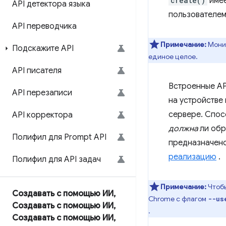
create()
име
API детектора языка
пользователем
API переводчика
Примечание:
Монит
Подскажите API
единое целое.
API писателя
Встроенные AP
API перезаписи
на устройстве
сервере. Спос
API корректора
должна
ли обр
Полифил для Prompt API
предназначено
реализацию
.
Полифил для API задач
Примечание:
Чтобы
Создавать с помощью ИИ
,
Chrome с флагом
--us
Создавать с помощью ИИ
,
.
Создавать с помощью ИИ
,