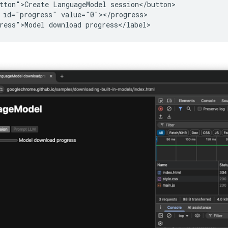
tton">Create LanguageModel session</button>

 id="progress" value="0"></progress>
