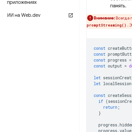
приложениях
память.
ИИ на Web
.
dev
Внимание:
Всегда 
. 
promptStreaming()
const
createButt
const
promptButt
const
progress
=
const
output
=
d
let
sessionCreat
let
localSession
const
createSess
if
(
sessionCre
return
;
}
progress
.
hidde
progress
.
value