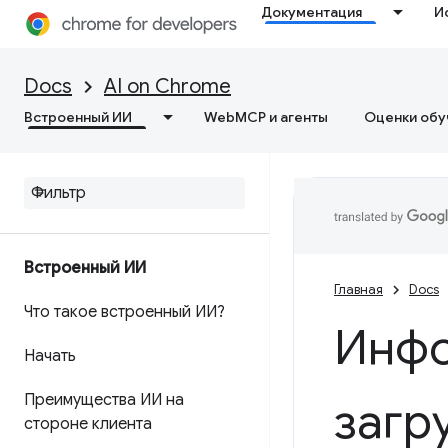
Документация
И
Docs
AI on Chrome
Встроенный ИИ
WebMCP и агенты
Оценки обу
Встроенный ИИ
Главная
Docs
Что такое встроенный ИИ?
Инфо
Начать
Преимущества ИИ на
загр
стороне клиента