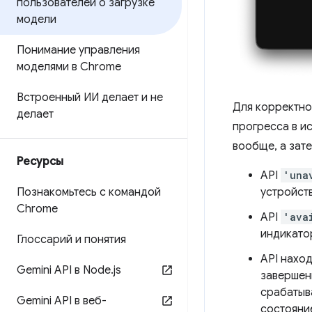
пользователей о загрузке
модели
Понимание управления
моделями в Chrome
Встроенный ИИ делает и не
Для корректно
делает
прогресса в и
вообще, а зат
Ресурсы
API
'una
Познакомьтесь с командой
устройст
Chrome
API
'ava
индикато
Глоссарий и понятия
API нахо
Gemini API в Node
.
js
завершен
срабатыв
Gemini API в веб-
состояние