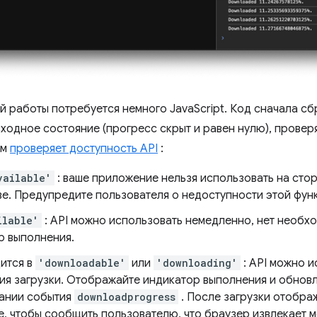
й работы потребуется немного JavaScript. Код сначала с
сходное состояние (прогресс скрыт и равен нулю), провер
ем
проверяет доступность API
:
vailable'
: ваше приложение нельзя использовать на стор
ве. Предупредите пользователя о недоступности этой фун
ilable'
: API можно использовать немедленно, нет необх
р выполнения.
дится в
'downloadable'
или
'downloading'
: API можно и
ия загрузки. Отображайте индикатор выполнения и обновл
ании события
downloadprogress
. После загрузки отобр
, чтобы сообщить пользователю, что браузер извлекает м