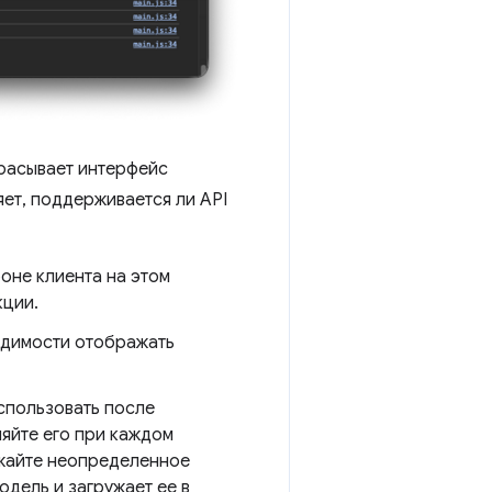
брасывает интерфейс
яет, поддерживается ли API
оне клиента на этом
кции.
одимости отображать
спользовать после
яйте его при каждом
ажайте неопределенное
одель и загружает ее в