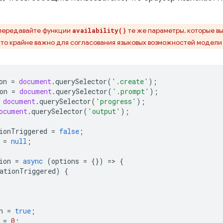
передавайте функции
те же параметры, которые вы
availability()
Это крайне важно для согласования языковых возможностей модели
on
=
document
.
querySelector
(
'.create'
);
on
=
document
.
querySelector
(
'.prompt'
);
document
.
querySelector
(
'progress'
);
ocument
.
querySelector
(
'output'
);
ionTriggered
=
false
;
=
null
;
ion
=
async
(
options
=
{})
=
>
{
ationTriggered
)
{
n
=
true
;
=
0
;