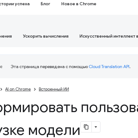
стории успеха
Блог
Новое в Chrome
чения
Ускорить вычисления
Искусственный интеллект 
Эта страница переведена с помощью
Cloud Translation API
.
AI on Chrome
Встроенный ИИ
рмировать пользов
узке модели