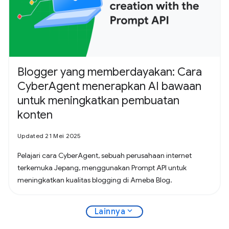
Blogger yang memberdayakan: Cara
CyberAgent menerapkan AI bawaan
untuk meningkatkan pembuatan
konten
Updated 21 Mei 2025
Pelajari cara CyberAgent, sebuah perusahaan internet
terkemuka Jepang, menggunakan Prompt API untuk
meningkatkan kualitas blogging di Ameba Blog.
expand_more
Lainnya