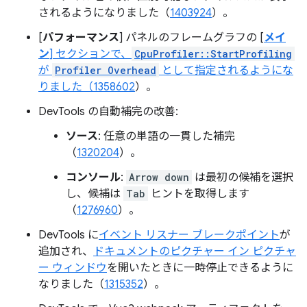
されるようになりました（
1403924
）。
[
パフォーマンス
] パネルのフレームグラフの [
メイ
ン
] セクションで、
CpuProfiler::StartProfiling
が
Profiler Overhead
として指定されるようにな
りました（
1358602
）。
DevTools の自動補完の改善:
ソース
: 任意の単語の一貫した補完
（
1320204
）。
コンソール
:
Arrow down
は最初の候補を選択
し、候補は
Tab
ヒントを取得します
（
1276960
）。
DevTools に
イベント リスナー ブレークポイント
が
追加され、
ドキュメントのピクチャー イン ピクチャ
ー ウィンドウ
を開いたときに一時停止できるように
なりました（
1315352
）。