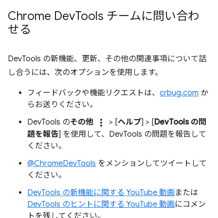
Chrome Dev
Tools チームに問い合わ
せる
DevTools の新機能、更新、その他の関連事項について話
し合うには、次のオプションを使用します。
フィードバックや機能リクエストは、
crbug.com
か
らお送りください。
more_vert
DevTools の
その他
> [
ヘルプ
] > [
DevTools の問
題を報告
] を使用して、DevTools の問題を報告して
ください。
@ChromeDevTools
をメンションしてツイートして
ください。
DevTools の新機能に関する YouTube 動画
または
DevTools のヒントに関する YouTube 動画
にコメン
トを残してください。