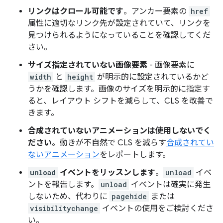
リンクはクロール可能です
。アンカー要素の
href
属性に適切なリンク先が設定されていて、リンクを
見つけられるようになっていることを確認してくだ
さい。
サイズ指定されていない画像要素
- 画像要素に
width
と
height
が明示的に設定されているかど
うかを確認します。画像のサイズを明示的に指定す
ると、レイアウト シフトを減らして、CLS を改善で
きます。
合成されていないアニメーションは使用しないでく
ださい
。動きが不自然で CLS を減らす
合成されてい
ないアニメーション
をレポートします。
unload
イベントをリッスンします
。
unload
イベ
ントを報告します。
unload
イベントは確実に発生
しないため、代わりに
pagehide
または
visibilitychange
イベントの使用をご検討くださ
い。