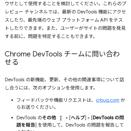
ウザとして使用することを検討してください。これらのプ
レビュー チャンネルでは、最新の DevTools 機能にアクセ
スしたり、最先端のウェブ プラットフォーム API をテス
トしたりできます。また、ユーザーがサイトの問題を発見
する前に、問題を特定することもできます。
Chrome Dev
Tools チームに問い合わ
せる
DevTools の新機能、更新、その他の関連事項について話
し合うには、次のオプションを使用します。
フィードバックや機能リクエストは、
crbug.com
か
らお送りください。
more_vert
DevTools の
その他
> [
ヘルプ
] > [
DevTools の問
題を報告
] を使用して、DevTools の問題を報告して