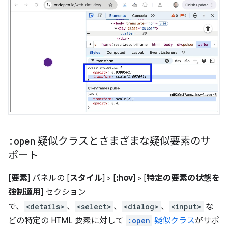
:open
疑似クラスとさまざまな疑似要素のサ
ポート
[
要素
] パネルの [
スタイル
] > [
:hov
] > [
特定の要素の状態を
強制適用
] セクション
で、
<details>
、
<select>
、
<dialog>
、
<input>
な
どの特定の HTML 要素に対して
:open
疑似クラス
がサポ