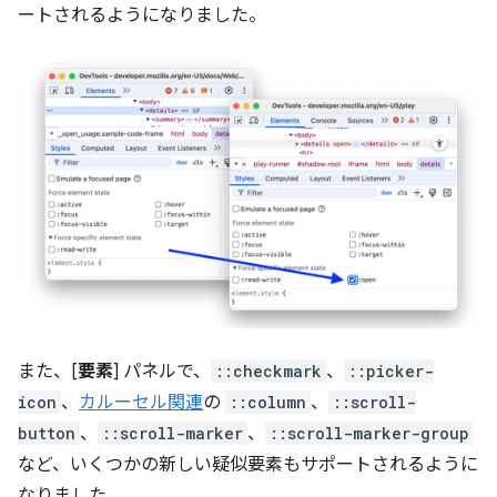
ートされるようになりました。
また、[
要素
] パネルで、
::checkmark
、
::picker-
icon
、
カルーセル関連
の
::column
、
::scroll-
button
、
::scroll-marker
、
::scroll-marker-group
など、いくつかの新しい疑似要素もサポートされるように
なりました。