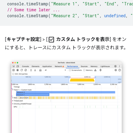
console
.
timeStamp
(
"Measure 1"
,
"Start"
,
"End"
,
"Tra
// Some time later ...
console
.
timeStamp
(
"Measure 2"
,
"Start"
,
undefined
,
"
check_box
[
キャプチャ設定
] > [
カスタム トラックを表示
] をオン
にすると、トレースにカスタム トラックが表示されます。