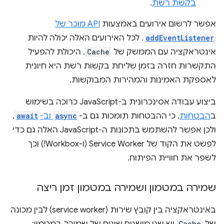
בקשת רשת
.
אפשר לרשום אירועים באמצעות
API מוכר של
addEventListener
. לכל האירועים האלה יכולה להיות
אינטראקציה עם הממשק של
Cache
. היכולת להפעיל
התקשרות חזרה בזמן שליחת בקשות רשת היא חיונית
לאספקת האמינות והמהירות המבוקשות.
ביצוע עבודה אסינכרונית ב-JavaScript כרוכה בשימוש
ב
הבטחות
. כי ההבטחות תומכות גם ב-
async
וב-
await
,
ולכן אפשר להשתמש בתכונות ה-JavaScript האלה גם כדי
לפשט את הקוד של Service Worker (ו-Workbox!) וכך
לשפר את חוויית הפיתוח.
שמירה במטמון ושמירה במטמון זמן ריצה
באינטראקציה בין קובץ שירות (service worker) לבין מכונה
Cache