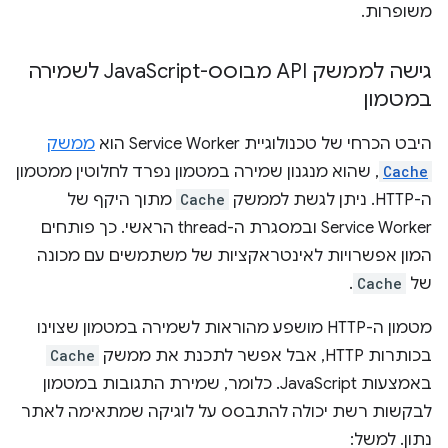
משופרות.
גישה לממשק API מבוסס-Java
Script לשמירה
במטמון
היבט הכרחי של טכנולוגיית Service Worker הוא
ממשק
Cache
, שהוא מנגנון שמירה במטמון נפרד לחלוטין ממטמון
ה-HTTP. ניתן לגשת לממשק
Cache
מתוך היקף של
Service Worker ובמסגרת ה-thread הראשי. כך פותחים
המון אפשרויות לאינטראקציות של משתמשים עם מכונה
של
Cache
.
מטמון ה-HTTP מושפע מהוראות לשמירה במטמון שצוינו
בכותרות HTTP, אבל אפשר לתכנת את ממשק
Cache
באמצעות JavaScript. כלומר, שמירת התגובות במטמון
לבקשות רשת יכולה להתבסס על לוגיקה שמתאימה לאתר
נתון. למשל: