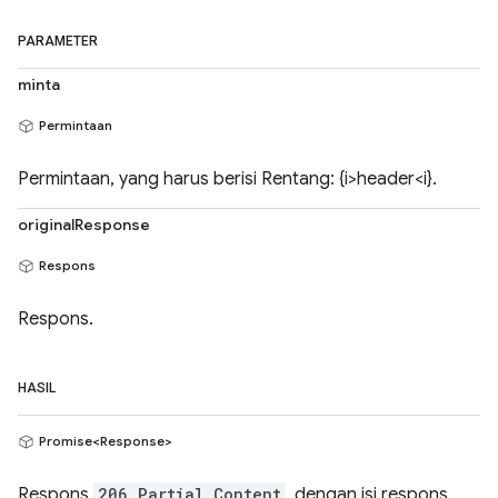
PARAMETER
minta
Permintaan
Permintaan, yang harus berisi Rentang: {i>header<i}.
originalResponse
Respons
Respons.
HASIL
Promise<Response>
Respons
206 Partial Content
, dengan isi respons