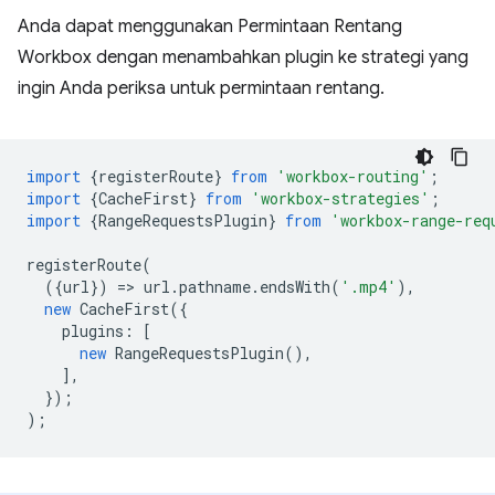
Anda dapat menggunakan Permintaan Rentang
Workbox dengan menambahkan plugin ke strategi yang
ingin Anda periksa untuk permintaan rentang.
import
{
registerRoute
}
from
'workbox-routing'
;
import
{
CacheFirst
}
from
'workbox-strategies'
;
import
{
RangeRequestsPlugin
}
from
'workbox-range-req
registerRoute
(
({
url
})
=
>
url
.
pathname
.
endsWith
(
'.mp4'
),
new
CacheFirst
({
plugins
:
[
new
RangeRequestsPlugin
(),
],
});
);