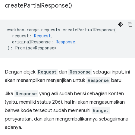
create
Partial
Response(
)
workbox
-
range
-
requests
.
createPartialResponse
(
request
:
Request
,
originalResponse
:
Response
,
)
:
Promise<Response>
Dengan objek
Request
dan
Response
sebagai input, ini
akan menampilkan menjanjikan untuk
Response
baru.
Jika
Response
yang asli sudah berisi sebagian konten
(yaitu, memiliki status 206), hal ini akan mengasumsikan
bahwa kode tersebut sudah memenuhi
Range:
persyaratan, dan akan mengembalikannya sebagaimana
adanya.