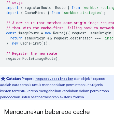
// sw.js
import
{
registerRoute
,
Route
}
from
'workbox-routin
import
{
CacheFirst
}
from
'workbox-strategies'
;
// A new route that matches same-origin image reques
// them with the cache-first, falling back to networ
const
imageRoute
=
new
Route
(({
request
,
sameOrigin
return
sameOrigin
 && 
request
.
destination
===
'imag
},
new
CacheFirst
());
// Register the new route
registerRoute
(
imageRoute
);
Catatan:
Properti
dari objek
request.destination
Request
adalah cara terbaik untuk mencocokkan permintaan untuk jenis
konten tertentu, karena mengabaikan kesalahan dalam permintaan
pencocokan untuk aset berdasarkan ekstensi filenya.
Menggunakan beberapa cache