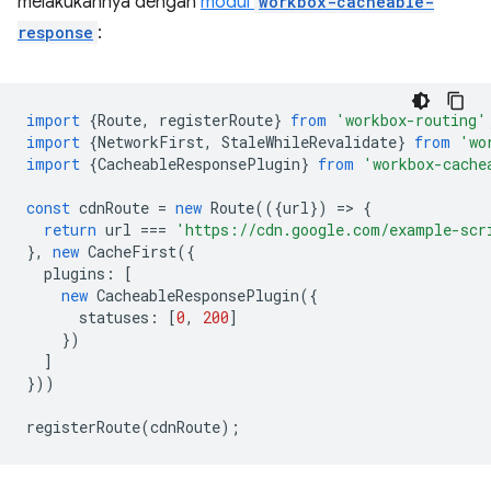
melakukannya dengan
modul
workbox-cacheable-
response
:
import
{
Route
,
registerRoute
}
from
'workbox-routing'
import
{
NetworkFirst
,
StaleWhileRevalidate
}
from
'wo
import
{
CacheableResponsePlugin
}
from
'workbox-cache
const
cdnRoute
=
new
Route
(({
url
})
=
>
{
return
url
===
'https://cdn.google.com/example-scr
},
new
CacheFirst
({
plugins
:
[
new
CacheableResponsePlugin
({
statuses
:
[
0
,
200
]
})
]
}))
registerRoute
(
cdnRoute
);