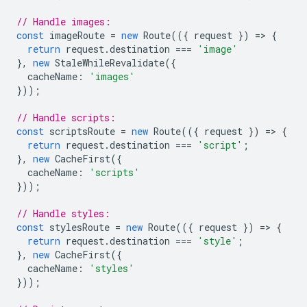
// Handle images:
const
imageRoute
=
new
Route
(({
request
})
=
>
{
return
request
.
destination
===
'image'
},
new
StaleWhileRevalidate
({
cacheName
:
'images'
}));
// Handle scripts:
const
scriptsRoute
=
new
Route
(({
request
})
=
>
{
return
request
.
destination
===
'script'
;
},
new
CacheFirst
({
cacheName
:
'scripts'
}));
// Handle styles:
const
stylesRoute
=
new
Route
(({
request
})
=
>
{
return
request
.
destination
===
'style'
;
},
new
CacheFirst
({
cacheName
:
'styles'
}));