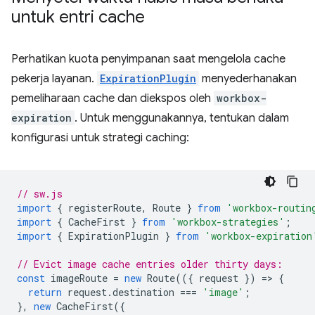
untuk entri cache
Perhatikan kuota penyimpanan saat mengelola cache
pekerja layanan.
ExpirationPlugin
menyederhanakan
pemeliharaan cache dan diekspos oleh
workbox-
expiration
. Untuk menggunakannya, tentukan dalam
konfigurasi untuk strategi caching:
// sw.js
import
{
registerRoute
,
Route
}
from
'workbox-routin
import
{
CacheFirst
}
from
'workbox-strategies'
;
import
{
ExpirationPlugin
}
from
'workbox-expiration
// Evict image cache entries older thirty days:
const
imageRoute
=
new
Route
(({
request
})
=
>
{
return
request
.
destination
===
'image'
;
},
new
CacheFirst
({