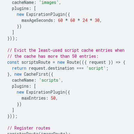
cacheName
:
'images'
,
plugins
:
[
new
ExpirationPlugin
({
maxAgeSeconds
:
60
*
60
*
24
*
30
,
})
]
}));
// Evict the least-used script cache entries when
// the cache has more than 50 entries:
const
scriptsRoute
=
new
Route
(({
request
})
=
>
{
return
request
.
destination
===
'script'
;
},
new
CacheFirst
({
cacheName
:
'scripts'
,
plugins
:
[
new
ExpirationPlugin
({
maxEntries
:
50
,
})
]
}));
// Register routes
registerRoute
(
imageRoute
);