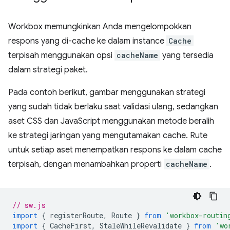
Workbox memungkinkan Anda mengelompokkan
respons yang di-cache ke dalam instance
Cache
terpisah menggunakan opsi
cacheName
yang tersedia
dalam strategi paket.
Pada contoh berikut, gambar menggunakan strategi
yang sudah tidak berlaku saat validasi ulang, sedangkan
aset CSS dan JavaScript menggunakan metode beralih
ke strategi jaringan yang mengutamakan cache. Rute
untuk setiap aset menempatkan respons ke dalam cache
terpisah, dengan menambahkan properti
cacheName
.
// sw.js
import
{
registerRoute
,
Route
}
from
'workbox-routin
import
{
CacheFirst
,
StaleWhileRevalidate
}
from
'wo