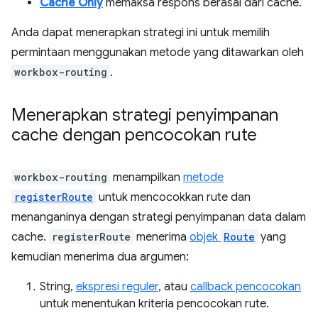
Cache Only
memaksa respons berasal dari cache.
Anda dapat menerapkan strategi ini untuk memilih
permintaan menggunakan metode yang ditawarkan oleh
workbox-routing
.
Menerapkan strategi penyimpanan
cache dengan pencocokan rute
workbox-routing
menampilkan
metode
registerRoute
untuk mencocokkan rute dan
menanganinya dengan strategi penyimpanan data dalam
cache.
registerRoute
menerima
objek
Route
yang
kemudian menerima dua argumen:
String,
ekspresi reguler
, atau
callback pencocokan
untuk menentukan kriteria pencocokan rute.