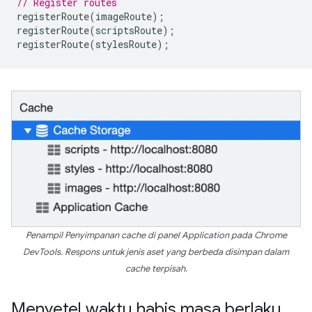
// Register routes
registerRoute
(
imageRoute
);
registerRoute
(
scriptsRoute
);
registerRoute
(
stylesRoute
);
Penampil Penyimpanan cache di panel Application pada Chrome
DevTools. Respons untuk jenis aset yang berbeda disimpan dalam
cache terpisah.
Menyetel waktu habis masa berlaku