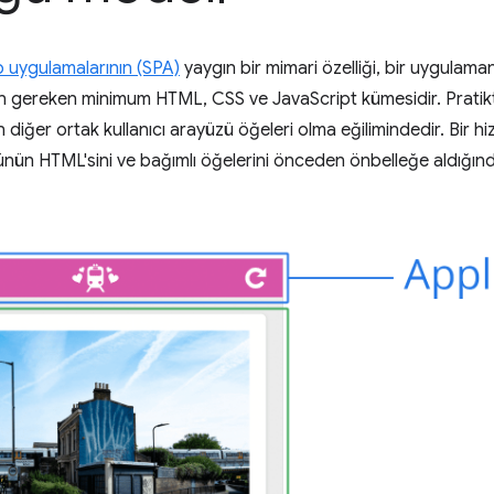
b uygulamalarının (SPA)
yaygın bir mimari özelliği, bir uygulamanı
n gereken minimum HTML, CSS ve JavaScript kümesidir. Pratikt
 diğer ortak kullanıcı arayüzü öğeleri olma eğilimindedir. Bir hi
zünün HTML'sini ve bağımlı öğelerini önceden önbelleğe aldığı