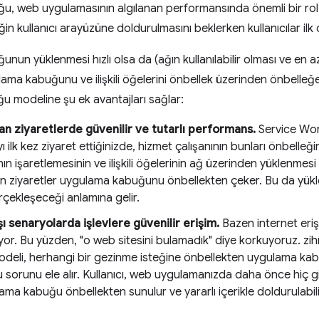
, web uygulamasının algılanan performansında önemli bir rol o
iğin kullanıcı arayüzüne doldurulmasını beklerken kullanıcılar ilk 
un yüklenmesi hızlı olsa da (ağın kullanılabilir olması ve en azı
ama kabuğunu ve ilişkili öğelerini önbellek üzerinden önbelleğe 
 modeline şu ek avantajları sağlar:
an ziyaretlerde güvenilir ve tutarlı performans.
Service Wor
 ilk kez ziyaret ettiğinizde, hizmet çalışanının bunları önbelleği
n işaretlemesinin ve ilişkili öğelerinin ağ üzerinden yüklenmesi 
n ziyaretler uygulama kabuğunu önbellekten çeker. Bu da yükl
çekleşeceği anlamına gelir.
ı senaryolarda işlevlere güvenilir erişim.
Bazen internet erişim
iyor. Bu yüzden, "o web sitesini bulamadık" diye korkuyoruz. zihn
deli, herhangi bir gezinme isteğine önbellekten uygulama kabu
 sorunu ele alır. Kullanıcı, web uygulamanızda daha önce hiç gi
lama kabuğu önbellekten sunulur ve yararlı içerikle doldurulabili