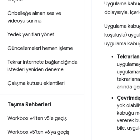
Uygulama kabuğu
dolayısıyla, içer
Önbelleğe alınan ses ve
videoyu sunma
Uygulama kabuğun
Yedek yanıtları yönet
koşuluyla) uygul
uygulama kabuğu
Güncellemeleri hemen işleme
Tekrarlan
Tekrar internete bağlandığında
uygulamayı
istekleri yeniden deneme
uygulamanı
tekrarlana
Çalışma kutusu eklentileri
anında ger
Çevrimdış
Taşıma Rehberleri
yok olabil
kabuğu mo
Workbox v4'ten v5'e geçiş
vererek bu
bile, uygu
Workbox v5'ten v6'ya geçiş