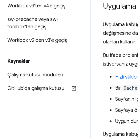
Uygulama k
Workbox v3'ten v4'e geçiş
sw-precache veya sw-
Uygulama kabuğu
toolbox'tan geçiş
değişmesine da
Workbox v2'den v3'e geçiş
olanları kullanır.
Bu ifade projeni
Kaynaklar
istiyorsanız uyg
Çalışma kutusu modülleri
Hızlı yüklen
Bir
Cache
Git
Hub'da çalışma kutusu
Sayfanın i
Sayfaya öz
Uygun duru
Uygulama kabuğu