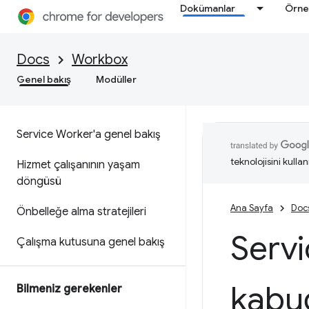
Dokümanlar
Örne
Docs
Workbox
Genel bakış
Modüller
Service Worker'a genel bakış
teknolojisini kullan
Hizmet çalışanının yaşam
döngüsü
Ana Sayfa
Doc
Önbelleğe alma stratejileri
Servi
Çalışma kutusuna genel bakış
kabu
Bilmeniz gerekenler