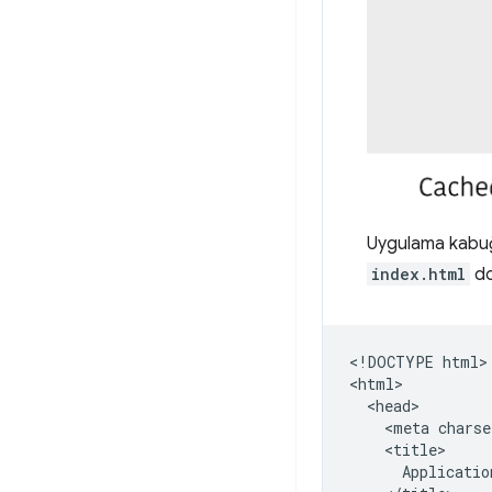
Uygulama kabuğu
index.html
do
​​<!DOCTYPE html>

<html>

  <head>

    <meta charse
    <title>

      Applicatio