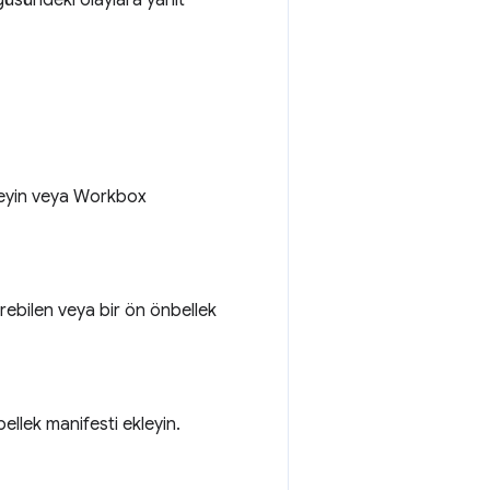
üsündeki olaylara yanıt
kleyin veya Workbox
rebilen veya bir ön önbellek
ellek manifesti ekleyin.