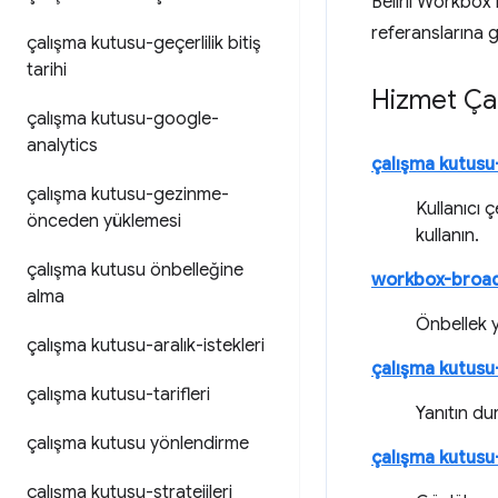
Belirli Workbox 
referanslarına g
çalışma kutusu-geçerlilik bitiş
tarihi
Hizmet Çal
çalışma kutusu-google-
analytics
çalışma kutusu
çalışma kutusu-gezinme-
Kullanıcı 
önceden yüklemesi
kullanın.
çalışma kutusu önbelleğine
workbox-broa
alma
Önbellek y
çalışma kutusu-aralık-istekleri
çalışma kutusu-
çalışma kutusu-tarifleri
Yanıtın du
çalışma kutusu yönlendirme
çalışma kutusu
çalışma kutusu-stratejileri