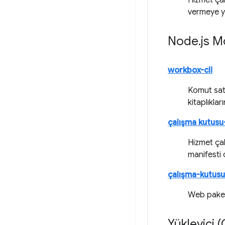
Hizmet ça
vermeye y
Node
.
js M
workbox-cli
Komut satı
kitaplıklar
çalışma kutus
Hizmet çal
manifesti 
çalışma-kutus
Web paketi
Yükleyici 