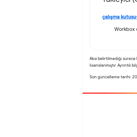
çalışma kutus
Workbox ç
Aksi belirtilmediği sürece
lisanslanmıştır. Ayrıntılı bil
Son güncelleme tarihi: 2
Katkıda bulun
Hata bildirin
Açık sorunlara bakın