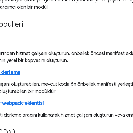
lışanı kaydettirmeye, güncellemeleri yönetmeye ve yaşam döng
ardımcı olan bir modül.
odülleri
rından hizmet çalışanı oluşturun, önbellek öncesi manifest e
ının yerel bir kopyasını oluşturun.
u-derleme
ışanı oluşturabilen, mevcut koda ön önbellek manifesti yerleşti
oluşturabilen bir modüldür.
u-webpack-eklentisi
 derleme aracını kullanarak hizmet çalışanı oluşturun veya önb
(CDN)