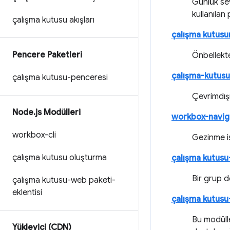
Günlük sev
kullanılan 
çalışma kutusu akışları
çalışma kutusun
Pencere Paketleri
Önbellekte
çalışma-kutusu
çalışma kutusu-penceresi
Çevrimdışı
Node
.
js Modülleri
workbox-navig
workbox-cli
Gezinme is
çalışma kutusu oluşturma
çalışma kutusu
Bir grup d
çalışma kutusu-web paketi-
eklentisi
çalışma kutusu-
Bu modülle
Yükleyici (CDN)