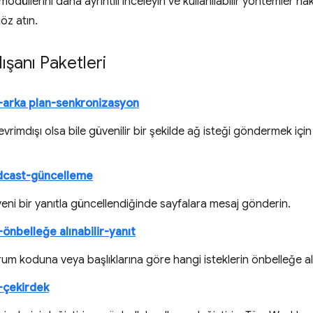
modüllerini daha ayrıntılı inceleyin ve kullanılabilir yöntemler ha
öz atın.
ışanı Paketleri
-arka plan-senkronizasyon
çevrimdışı olsa bile güvenilir bir şekilde ağ isteği göndermek i
dcast-güncelleme
eni bir yanıtla güncellendiğinde sayfalara mesaj gönderin.
önbelleğe alınabilir-yanıt
rum koduna veya başlıklarına göre hangi isteklerin önbelleğe alın
-çekirdek