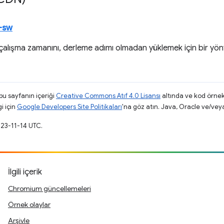
u-sw
alışma zamanını, derleme adımı olmadan yüklemek için bir yön
 bu sayfanın içeriği
Creative Commons Atıf 4.0 Lisansı
altında ve kod örnek
gi için
Google Developers Site Politikaları
'na göz atın. Java, Oracle ve/veya s
023-11-14 UTC.
İlgili içerik
Chromium güncellemeleri
Örnek olaylar
Arşivle