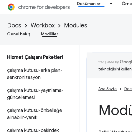
Dokümanlar
Örne
Docs
Workbox
Modules
Genel bakış
Modüller
Hizmet Çalışanı Paketleri
teknolojisini kullan
çalışma kutusu-arka plan-
senkronizasyon
Ana Sayfa
Doc
çalışma kutusu-yayınlama-
güncellemesi
Modü
çalışma kutusu-önbelleğe
alınabilir-yanıtı
çalışma kutusu-çekirdek