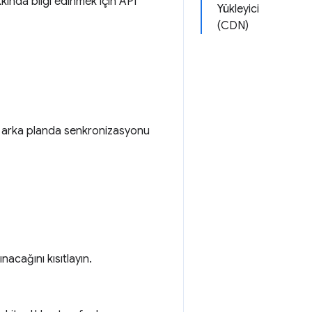
kkında bilgi edinmek için API
Yükleyici
(CDN)
çin arka planda senkronizasyonu
acağını kısıtlayın.