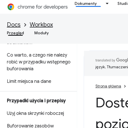
Wstępne wczytywanie
Dokumenty
Stud
nawigacji w kodzie HTML
opartym na sieci
Docs
Workbox
Szybsze aplikacje
Przegląd
Moduły
wielostronicowe dzięki
strumieniom
Co warto
,
a czego nie należy
robić w przypadku wstępnego
język. Tłumaczen
buforowania
Limit miejsca na dane
Strona główna
Dost
Przypadki użycia i przepisy
Użyj okna skrzynki roboczej
pozi
Buforowanie zasobów