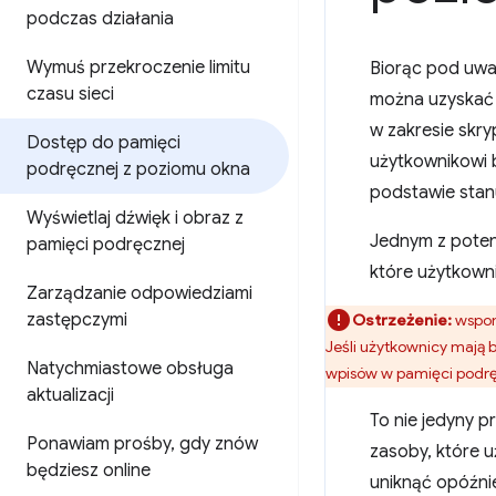
podczas działania
Wymuś przekroczenie limitu
Biorąc pod uwa
czasu sieci
można uzyskać 
w zakresie skry
Dostęp do pamięci
użytkownikowi b
podręcznej z poziomu okna
podstawie stan
Wyświetlaj dźwięk i obraz z
Jednym z potenc
pamięci podręcznej
które użytkowni
Zarządzanie odpowiedziami
zastępczymi
Ostrzeżenie:
wspomi
Jeśli użytkownicy mają
Natychmiastowe obsługa
wpisów w pamięci podręc
aktualizacji
To nie jedyny p
Ponawiam prośby
,
gdy znów
zasoby, które 
będziesz online
uniknąć opóźni