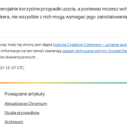
otencjalnie korzystne przypadki użycia, a ponieważ możesz wch
kera, nie wszystkie z nich mogą wymagać jego zainstalowania
zej, treść tej strony jest objęta
licencją Creative Commons – uznanie aut
 informacje na ten temat zawierają
zasady dotyczące witryny Google De
otów stowarzyszonych.
021-12-07 UTC.
Powiązane artykuły
Aktualizacje Chromium
Studia przypadków
Archiwum