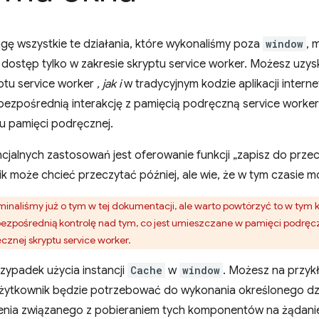
gę wszystkie te działania, które wykonaliśmy poza
window
, 
dostęp tylko w zakresie skryptu service worker. Możesz uzys
ptu service worker
, jak i
w tradycyjnym kodzie aplikacji intern
ezpośrednią interakcję z pamięcią podręczną service workera
u pamięci podręcznej.
jalnych zastosowań jest oferowanie funkcji „zapisz do przecz
k może chcieć przeczytać później, ale wie, że w tym czasie m
naliśmy już o tym w tej dokumentacji, ale warto powtórzyć to w tym 
 bezpośrednią kontrolę nad tym, co jest umieszczane w pamięci podrę
znej skryptu service worker.
rzypadek użycia instancji
Cache
w
window
. Możesz na przyk
użytkownik będzie potrzebować do wykonania określonego dzia
enia związanego z pobieraniem tych komponentów na żądani