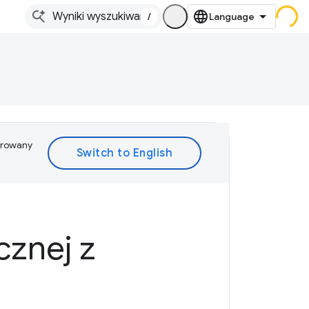
/
ferowany
znej z