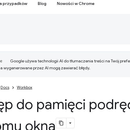
ia przypadków
Blog
Nowości w Chrome
Google używa technologii AI do tłumaczenia treści na Twój pre
ia wygenerowane przez AI mogą zawierać błędy.
Docs
Workbox
ęp do pamięci podręc
omu okna