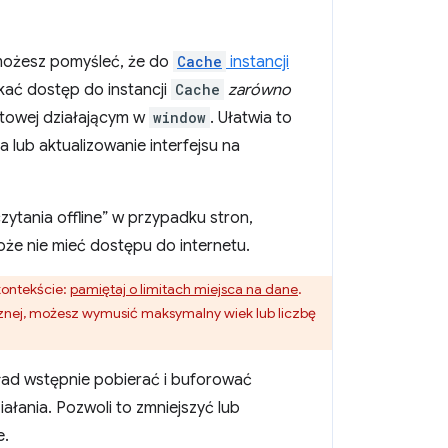
możesz pomyśleć, że do
Cache
instancji
kać dostęp do instancji
Cache
zarówno
etowej działającym w
window
. Ułatwia to
 lub aktualizowanie interfejsu na
ytania offline” w przypadku stron,
oże nie mieć dostępu do internetu.
kontekście:
pamiętaj o limitach miejsca na dane
.
cznej, możesz wymusić maksymalny wiek lub liczbę
ład wstępnie pobierać i buforować
łania. Pozwoli to zmniejszyć lub
e.