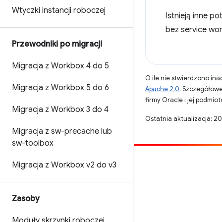
Wtyczki instancji roboczej
Istnieją inne p
bez service wor
Przewodniki po migracji
Migracja z Workbox 4 do 5
O ile nie stwierdzono inac
Migracja z Workbox 5 do 6
Apache 2.0
. Szczegółowe
firmy Oracle i jej podmi
Migracja z Workbox 3 do 4
Ostatnia aktualizacja: 2
Migracja z sw-precache lub
sw-toolbox
Opublikuj coś
Migracja z Workbox v2 do v3
Zgłoś błąd
Zobacz nierozwiązane problemy
Zasoby
Moduły skrzynki roboczej