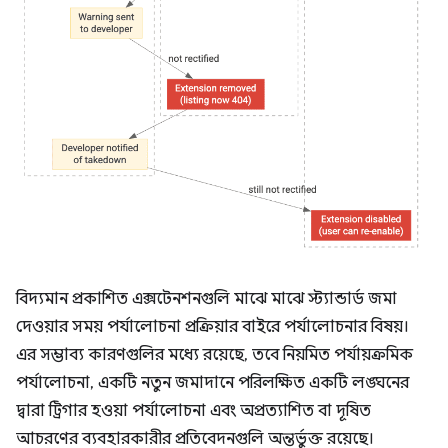
বিদ্যমান প্রকাশিত এক্সটেনশনগুলি মাঝে মাঝে স্ট্যান্ডার্ড জমা
দেওয়ার সময় পর্যালোচনা প্রক্রিয়ার বাইরে পর্যালোচনার বিষয়।
এর সম্ভাব্য কারণগুলির মধ্যে রয়েছে, তবে নিয়মিত পর্যায়ক্রমিক
পর্যালোচনা, একটি নতুন জমাদানে পরিলক্ষিত একটি লঙ্ঘনের
দ্বারা ট্রিগার হওয়া পর্যালোচনা এবং অপ্রত্যাশিত বা দূষিত
আচরণের ব্যবহারকারীর প্রতিবেদনগুলি অন্তর্ভুক্ত রয়েছে।