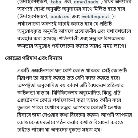
(উদাহরণস্বরূপ,
tabs
এবং
downloads
) যখন অন্যদের
অবশ্যই হোস্ট অনুমতি অনুদানের সাথে মিলিত হতে হবে
(উদাহরণস্বরূপ,
cookies
এবং
webRequest
)।
পর্যালোচনা অবশ্যই যাচাই করতে হবে যে প্রতিটি
অনুরোধকৃত অনুমতি আসলে প্রয়োজনীয় এবং যথাযথভাবে
ব্যবহার করা হয়েছে। শক্তিশালী এবং সম্ভাব্য বিপজ্জনক
ক্ষমতার অনুরোধ পর্যালোচনা করতে আরও সময় লাগে।
কোডের পরিমাণ এবং বিন্যাস
একটি এক্সটেনশনে যত বেশি কোড থাকবে, সেই কোডটি
নিরাপদ তা যাচাই করতে তত বেশি কাজ করতে হবে।
অস্পষ্টতা অনুমোদিত নয় কারণ এটি বৈধকরণ প্রক্রিয়ার
জটিলতা বাড়ায়। মিনিফিকেশন অনুমোদিত, কিন্তু এটি
এক্সটেনশন কোড পর্যালোচনা করা আরও কঠিন করে
তুলতে পারে। যেখানে সম্ভব, আপনার কোডটি লেখক
হিসাবে জমা দেওয়ার কথা বিবেচনা করুন। আপনি আপনার
কোডকে এমনভাবে গঠন করার কথাও বিবেচনা করতে
চাইতে পারেন যা অন্যদের বুঝতে সহজ হয়।