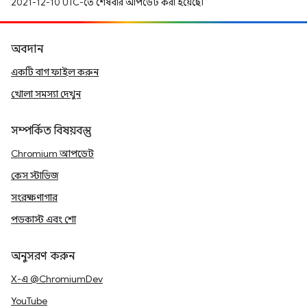
2021-12-10 UTC-তে শেষবার আপডেট করা হয়েছে।
অবদান
একটি বাগ ফাইল করুন
খোলা সমস্যা দেখুন
সম্পর্কিত বিষয়বস্তু
Chromium আপডেট
কেস স্টাডিজ
সংরক্ষণাগার
পডকাস্ট এবং শো
অনুসরণ করুন
X-এ @ChromiumDev
YouTube