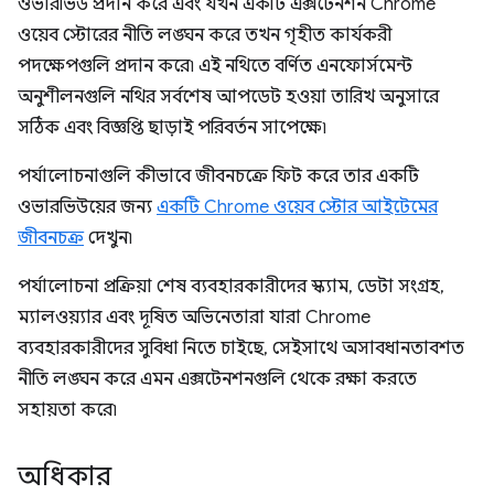
ওভারভিউ প্রদান করে এবং যখন একটি এক্সটেনশন Chrome
ওয়েব স্টোরের নীতি লঙ্ঘন করে তখন গৃহীত কার্যকরী
পদক্ষেপগুলি প্রদান করে৷ এই নথিতে বর্ণিত এনফোর্সমেন্ট
অনুশীলনগুলি নথির সর্বশেষ আপডেট হওয়া তারিখ অনুসারে
সঠিক এবং বিজ্ঞপ্তি ছাড়াই পরিবর্তন সাপেক্ষে৷
পর্যালোচনাগুলি কীভাবে জীবনচক্রে ফিট করে তার একটি
ওভারভিউয়ের জন্য
একটি Chrome ওয়েব স্টোর আইটেমের
জীবনচক্র
দেখুন৷
পর্যালোচনা প্রক্রিয়া শেষ ব্যবহারকারীদের স্ক্যাম, ডেটা সংগ্রহ,
ম্যালওয়্যার এবং দূষিত অভিনেতারা যারা Chrome
ব্যবহারকারীদের সুবিধা নিতে চাইছে, সেইসাথে অসাবধানতাবশত
নীতি লঙ্ঘন করে এমন এক্সটেনশনগুলি থেকে রক্ষা করতে
সহায়তা করে৷
অধিকার