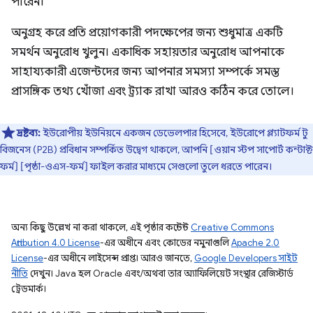
পারেন।
অনুগ্রহ করে প্রতি প্রয়োগকারী পদক্ষেপের জন্য শুধুমাত্র একটি
সমর্থন অনুরোধ খুলুন। একাধিক সহায়তার অনুরোধ আপনাকে
সাহায্যকারী এজেন্টদের জন্য আপনার সমস্যা সম্পর্কে সমস্ত
প্রাসঙ্গিক তথ্য খোঁজা এবং ট্র্যাক রাখা আরও কঠিন করে তোলে।
দ্রষ্টব্য:
ইউরোপীয় ইউনিয়নে একজন ডেভেলপার হিসেবে, ইউরোপে প্ল্যাটফর্ম টু
বিজনেস (P2B) প্রবিধান সম্পর্কিত উদ্বেগ থাকলে, আপনি [ওয়ান স্টপ সাপোর্ট কন্টাক্ট
ফর্ম] [পৃষ্ঠা-ওএস-ফর্ম] ফাইল করার মাধ্যমে সেগুলো তুলে ধরতে পারেন।
অন্য কিছু উল্লেখ না করা থাকলে, এই পৃষ্ঠার কন্টেন্ট
Creative Commons
Attribution 4.0 License
-এর অধীনে এবং কোডের নমুনাগুলি
Apache 2.0
License
-এর অধীনে লাইসেন্স প্রাপ্ত। আরও জানতে,
Google Developers সাইট
নীতি
দেখুন। Java হল Oracle এবং/অথবা তার অ্যাফিলিয়েট সংস্থার রেজিস্টার্ড
ট্রেডমার্ক।