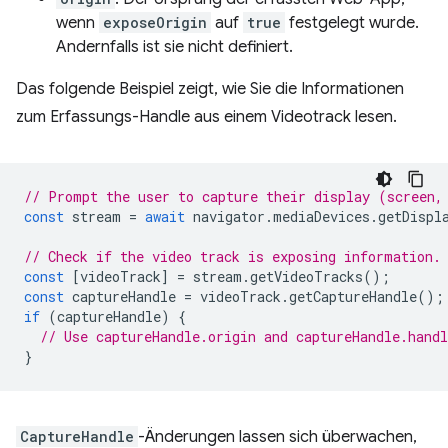
wenn
exposeOrigin
auf
true
festgelegt wurde.
Andernfalls ist sie nicht definiert.
Das folgende Beispiel zeigt, wie Sie die Informationen
zum Erfassungs-Handle aus einem Videotrack lesen.
// Prompt the user to capture their display (screen,
const
stream
=
await
navigator
.
mediaDevices
.
getDispl
// Check if the video track is exposing information.
const
[
videoTrack
]
=
stream
.
getVideoTracks
();
const
captureHandle
=
videoTrack
.
getCaptureHandle
();
if
(
captureHandle
)
{
// Use captureHandle.origin and captureHandle.handl
}
CaptureHandle
-Änderungen lassen sich überwachen,