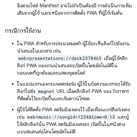
อิงตามไฟล์ Manifest อาจไม่จำเป็นต้องมี การดำเนินการเพิ่ม
เติมจากผู้ใช้ นอกเหนือจากการติดตั้ง PWA ที่ผู้ใช้เริ่มต้น
กรณีการใช้งาน
ใน PWA สำหรับการประมวลผลคำ ผู้ใช้จะเห็นลิงก์ไปยังงาน
นำเสนอในเอกสาร เช่น
web+presentations://deck2378465
เมื่อผู้ใช้คลิก
ลิงก์ PWA ของงานนำเสนอจะเปิดขึ้นโดยอัตโนมัติใน
ขอบเขตที่ถูกต้องและแสดงชุดสไลด์
ในแอปแชทเฉพาะแพลตฟอร์ม ผู้ใช้ในข้อความแชทจะได้รับ
ลิงก์ไปยัง
magnet
URL เมื่อคลิกลิงก์ PWA ของ Torrent
ที่ติดตั้งไว้จะเปิดขึ้นและเริ่มดาวน์โหลด
ผู้ใช้ได้ติดตั้ง PWA สตรีมมิงเพลงไว้ เมื่อเพื่อนแชร์ลิงก์เพลง
เช่น
web+music://songid=1234&time=0:13
และผู้
ใช้คลิกลิงก์นั้น PWA สตรีมมิงเพลงจะ เปิดขึ้นในหน้าต่าง
แบบสแตนด์อโลนโดยอัตโนมัติ