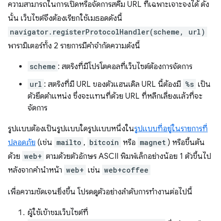
ความสามารถในการเปิดหรือจัดการสคีม URL ที่เฉพาะเจาะจงได้ ดัง
นั้น เว็บไซต์จึงต้องเรียกใช้เมธอดดังนี้
navigator.registerProtocolHandler(scheme, url)
พารามิเตอร์ทั้ง 2 รายการมีคำจำกัดความดังนี้
scheme
: สตริงที่มีโปรโตคอลที่เว็บไซต์ต้องการจัดการ
url
: สตริงที่มี URL ของตัวแฮนเดิล URL นี้ต้องมี
%s
เป็น
ตัวยึดตำแหน่ง ซึ่งจะแทนที่ด้วย URL ที่หลีกเลี่ยงแล้วที่จะ
จัดการ
รูปแบบต้องเป็นรูปแบบใดรูปแบบหนึ่งใน
รูปแบบที่อยู่ในรายการที่
ปลอดภัย
(เช่น
mailto
,
bitcoin
หรือ
magnet
) หรือขึ้นต้น
ด้วย
web+
ตามด้วยตัวอักษร ASCII พิมพ์เล็กอย่างน้อย 1 ตัวขึ้นไป
หลังจากคำนำหน้า
web+
เช่น
web+coffee
เพื่อความชัดเจนยิ่งขึ้น โปรดดูตัวอย่างลำดับการทำงานต่อไปนี้
ผู้ใช้เข้าชมเว็บไซต์ที่