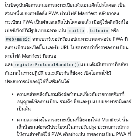
ในปัจจุบันคือการเสนอการลงทะเบียนตัวแฮนเดิลโปรโตคอล เป็น
ส่วนหนึ่งของการติดตั้ง PWA ผ่านไฟล์ Manifest หลังจากลง
ทะเบียน PWA เป็นตัวแฮนเดิลโปรโตคอลแล้ว เมื่อผู้ใช้คลิกลิงก์ไฮ
เปอร์เท็กซ์ที่มีรูปแบบเฉพาะ เช่น
mailto
,
bitcoin
หรือ
web+music
จากเบราว์เซอร์หรือแอปเฉพาะแพลตฟอร์ม PWA ที่
ลงทะเบียนจะเปิดขึ้น และรับ URL โปรดทราบว่าทั้งการลงทะเบียน
ตามไฟล์ Manifest ที่เสนอ
และ
registerProtocolHandler()
แบบเดิมมีบทบาทที่คล้าย
กันมากในทางปฏิบัติ ขณะเดียวกันก็ยังคง เปิดโอกาสให้มี
ประสบการณ์ของผู้ใช้ที่เสริมกันได้
ความคล้ายคลึงกันรวมถึงข้อกำหนดเกี่ยวกับรายการสคีมาที่
อนุญาตให้ลงทะเบียน รวมถึง ชื่อและรูปแบบของพารามิเตอร์
เป็นต้น
ความแตกต่างในการลงทะเบียนที่อิงตามไฟล์ Manifest นั้น
เล็กน้อย แต่อาจมีประโยชน์ในการปรับปรุง ประสบการณ์การ
ใช้งานสำหรับผู้ใช้ PWA ตัวอย่างเช่น การลงทะเบียน PWA ที่