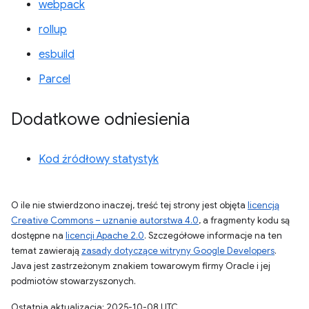
webpack
rollup
esbuild
Parcel
Dodatkowe odniesienia
Kod źródłowy statystyk
O ile nie stwierdzono inaczej, treść tej strony jest objęta
licencją
Creative Commons – uznanie autorstwa 4.0
, a fragmenty kodu są
dostępne na
licencji Apache 2.0
. Szczegółowe informacje na ten
temat zawierają
zasady dotyczące witryny Google Developers
.
Java jest zastrzeżonym znakiem towarowym firmy Oracle i jej
podmiotów stowarzyszonych.
Ostatnia aktualizacja: 2025-10-08 UTC.