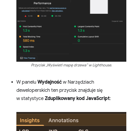
Przycisk „Wyświetl mapę drzewa” w Lighthouse.
W panelu
Wydajność
w Narzędziach
deweloperskich ten przycisk znajduje się
w statystyce
Zduplikowany kod JavaScript
: