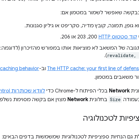
קשה שאפשר לשמור במטמון אם:
גופן, תמונה, קובץ מדיה, סקריפט או גיליון סגנונות.
קוד סטטוס HTTP
‏ 200, 203 או 206.
גובה של המשאב לא מוציאות אותו במפורש מהזיכרון (לדוגמה:
).
revalidate,
The HTTP cache: your first line of defen
וב-codelab
caching behavior
ר משאבים במטמון.
נית
Network
בכלי הפיתוח ל-Chrome כדי
בעמודה
Size
בחלונית
Network
מצוין אם בקשה מסוימת נשלפ
פיות לטכנולוגיה
לת גם הנחיות ספציפיות לטכנולוגיות שמשמשות בדפים הבאים: