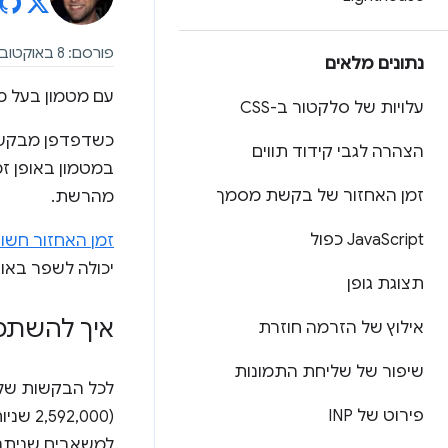
פורסם: 8 באוקטובר 2025
נתונים מלאים
עם מטמון בעל מש
עלויות של סלקטור ב-CSS
כשדפדפן מבקש מ
הצהרה לגבי קידוד תווים
במטמון באופן ז
זמן האחזור של בקשת מסמך
מהרשת.
Script כפול
‫Java
זמן האחזור חשו
יכולה לשפר באו
תצוגת גופן
איך להשתמ
אילוץ של הזרמה חוזרת
שיפור של שליחת התמונות
פירוט של INP
(2,592,000 שניות). אנחנו מאמינים שכל הנכסים הסטטיים צריכים לפעול לפי
למשאבים שניתנים לשמ