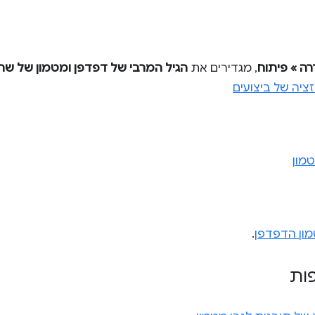
רה » פיתוח
, מגדירים את
הגיל המרבי של דפדפן ומטמון של שרת oxy
מון
ון הדפדפן
.
פות