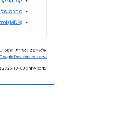
קוד המקור 
מפרט של Cache-Control
rol (MDN)
אלא אם צוין אחרת, התוכן של
האתר Google Developers‏
עדכון אחרון: 2025-10-08 (שעון UTC).
הוספת תוכן
דיווח על באג
ראה נושאים פתוחים