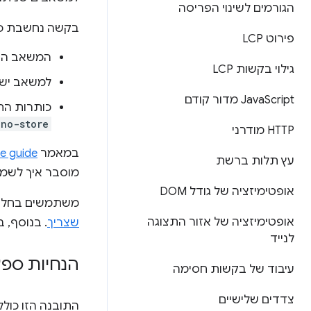
הגורמים לשינוי הפריסה
בקשה נחשבת כב
פירוט LCP
המשאב הוא 
גילוי בקשות LCP
למשאב יש
Script מדור קודם
Java
כותרות הת
 no-store
‫HTTP מודרני
במאמר
se guide
עץ תלות ברשת
מוסבר איך לשמו
אופטימיזציה של גודל DOM
משתמשים בחלו
אופטימיזציה של אזור התצוגה
שצריך
. בנוסף, 
לנייד
הנחיות ספצי
עיבוד של בקשות חסימה
צדדים שלישיים
התובנה הזו כול