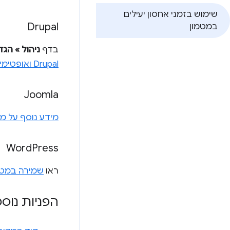
שימוש בזמני אחסון יעילים
Drupal
במטמון
בדף
ניהול » הגד
Drupal ואופטימיזציה של ביצועים
Joomla
מידע נוסף על מט
Word
Press
ראו
שמירה במטמ
הפניות נוס