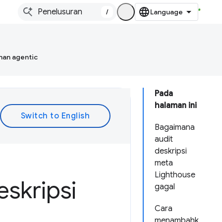
/
han agentic
Pada
halaman ini
Bagaimana
audit
deskripsi
meta
Lighthouse
skripsi
gagal
Cara
menambahk