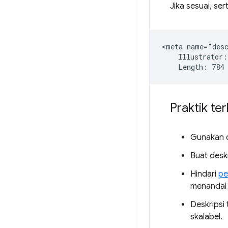
Jika sesuai, se
<meta name="desc
    Illustrator:
Praktik te
Gunakan d
Buat deskr
Hindari
pe
menandai 
Deskripsi 
skalabel.