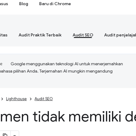
asus
Blog
Baru di Chrome
itas
Audit Praktik Terbaik
Audit SEO
Audit penjelaja
Google menggunakan teknologi AI untuk menerjemahkan
bahasa pilihan Anda. Terjemahan AI mungkin mengandung
Lighthouse
Audit SEO
en tidak memiliki de