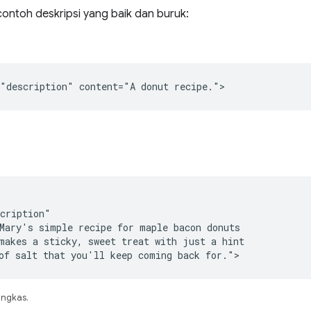
contoh deskripsi yang baik dan buruk:
"description" content="A donut recipe.">
cription"

Mary's simple recipe for maple bacon donuts

makes a sticky, sweet treat with just a hint

of salt that you'll keep coming back for.">
ingkas.