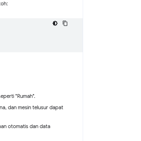
toh:
seperti "Rumah".
na, dan mesin telusur dapat
anan otomatis dan data