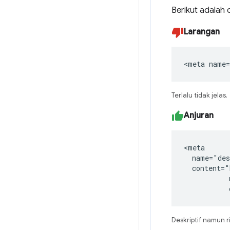
Berikut adalah 
Larangan
<meta name=
Terlalu tidak jelas.
Anjuran
<meta

  name="des
  content="
           
           
Deskriptif namun r