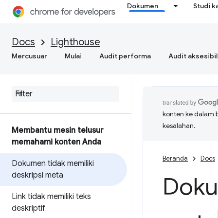
Dokumen
Studi k
Docs
Lighthouse
Mercusuar
Mulai
Audit performa
Audit aksesibil
konten ke dalam 
kesalahan.
Membantu mesin telusur
memahami konten Anda
Beranda
Docs
Dokumen tidak memiliki
deskripsi meta
Dokum
Link tidak memiliki teks
deskriptif