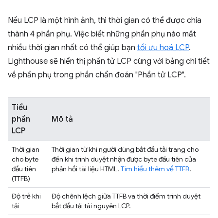
Nếu LCP là một hình ảnh, thì thời gian có thể được chia
thành 4 phần phụ. Việc biết những phần phụ nào mất
nhiều thời gian nhất có thể giúp bạn
tối ưu hoá LCP
.
Lighthouse sẽ hiển thị phần tử LCP cùng với bảng chi tiết
về phần phụ trong phần chẩn đoán "Phần tử LCP".
Tiểu
phần
Mô tả
LCP
Thời gian
Thời gian từ khi người dùng bắt đầu tải trang cho
cho byte
đến khi trình duyệt nhận được byte đầu tiên của
đầu tiên
phản hồi tài liệu HTML.
Tìm hiểu thêm về TTFB
.
(TTFB)
Độ trễ khi
Độ chênh lệch giữa TTFB và thời điểm trình duyệt
tải
bắt đầu tải tài nguyên LCP.