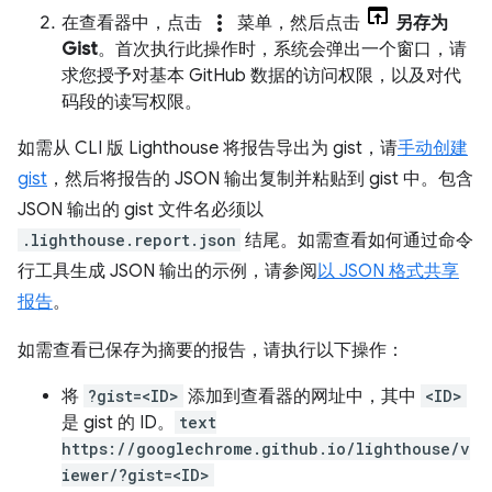
more_vert
在查看器中，点击
菜单，然后点击
另存为
Gist
。首次执行此操作时，系统会弹出一个窗口，请
求您授予对基本 GitHub 数据的访问权限，以及对代
码段的读写权限。
如需从 CLI 版 Lighthouse 将报告导出为 gist，请
手动创建
gist
，然后将报告的 JSON 输出复制并粘贴到 gist 中。包含
JSON 输出的 gist 文件名必须以
.lighthouse.report.json
结尾。如需查看如何通过命令
行工具生成 JSON 输出的示例，请参阅
以 JSON 格式共享
报告
。
如需查看已保存为摘要的报告，请执行以下操作：
将
?gist=<ID>
添加到查看器的网址中，其中
<ID>
是 gist 的 ID。
text
https://googlechrome.github.io/lighthouse/v
iewer/?gist=<ID>