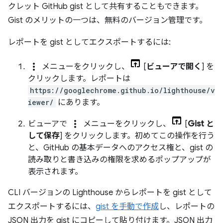
クレット GitHub gist として共有することもできます。
Gist のメリットの一つは、無料のバージョン管理です。
レポートを gist としてエクスポートするには:
more_vert
メニューをクリックし、
[
ビューアで開く
] を
クリックします。レポートは
https://googlechrome.github.io/lighthouse/v
iewer/
にあります。
more_vert
ビューアで
メニューをクリックし、
[
Gist と
して保存
] をクリックします。初めてこの操作を行う
と、GitHub の基本データへのアクセス権と、gist の
読み取りと書き込みの権限を求めるポップアップが
表示されます。
CLI バージョンの Lighthouse からレポートを gist として
エクスポートするには、
gist を手動で作成
し、レポートの
JSON 出力を gist にコピーして貼り付けます。JSON 出力