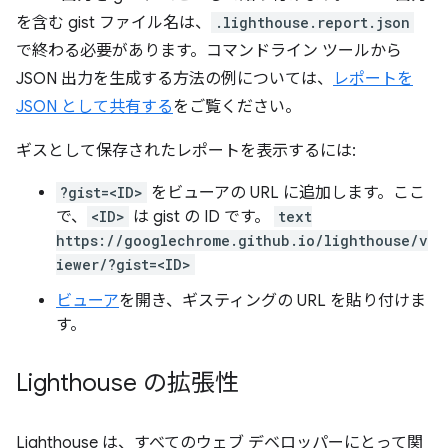
を含む gist ファイル名は、
.lighthouse.report.json
で終わる必要があります。コマンドライン ツールから
JSON 出力を生成する方法の例については、
レポートを
JSON として共有する
をご覧ください。
ギスとして保存されたレポートを表示するには:
?gist=<ID>
をビューアの URL に追加します。ここ
で、
<ID>
は gist の ID です。
text
https://googlechrome.github.io/lighthouse/v
iewer/?gist=<ID>
ビューア
を開き、ギスティングの URL を貼り付けま
す。
Lighthouse の拡張性
Lighthouse は、すべてのウェブ デベロッパーにとって関