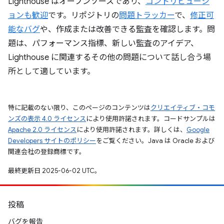
Lighthouse はオープンソースであり、
コントリビューシ
ョンも歓迎
です。リポジトリの
問題トラッカー
で、
修正可
能なバグ
や、作成または改善できる監査を確認します。問
題は、パフォーマンス指標、新しい監査のアイデア、
Lighthouse に関連するその他の問題について話し合う場
所として適しています。
特に記載のない限り、このページのコンテンツは
クリエイティブ・コモ
ンズの表示 4.0 ライセンス
により使用許諾されます。コードサンプルは
Apache 2.0 ライセンス
により使用許諾されます。詳しくは、
Google
Developers サイトのポリシー
をご覧ください。Java は Oracle および
関連会社の登録商標です。
最終更新日 2025-06-02 UTC。
投稿
バグを報告