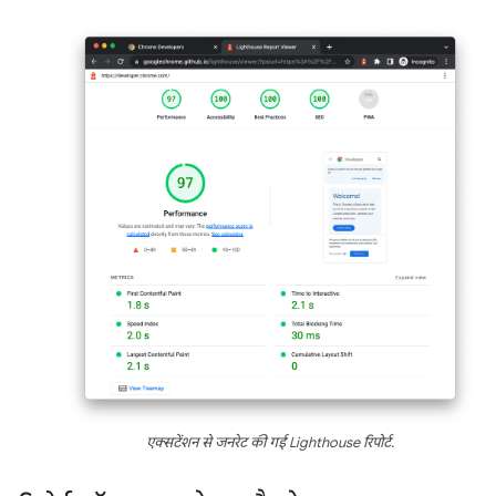
एक्सटेंशन से जनरेट की गई Lighthouse रिपोर्ट.