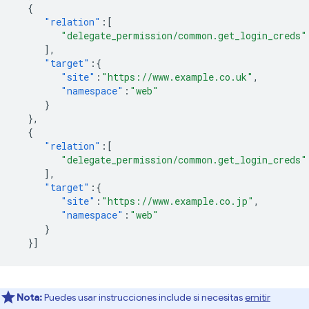
{
"relation"
:[
"delegate_permission/common.get_login_creds"
],
"target"
:{
"site"
:
"https://www.example.co.uk"
,
"namespace"
:
"web"
}
},
{
"relation"
:[
"delegate_permission/common.get_login_creds"
],
"target"
:{
"site"
:
"https://www.example.co.jp"
,
"namespace"
:
"web"
}
}]
Nota:
Puedes usar instrucciones include si necesitas
emitir