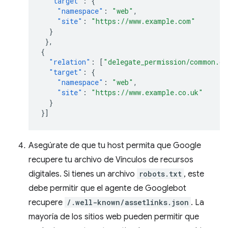
"target"
:
{
"namespace"
:
"web"
,
"site"
:
"https://www.example.com"
}
},
{
"relation"
:
[
"delegate_permission/common.ge
"target"
:
{
"namespace"
:
"web"
,
"site"
:
"https://www.example.co.uk"
}
}]
Asegúrate de que tu host permita que Google
recupere tu archivo de Vínculos de recursos
digitales. Si tienes un archivo
robots.txt
, este
debe permitir que el agente de Googlebot
recupere
/.well-known/assetlinks.json
. La
mayoría de los sitios web pueden permitir que