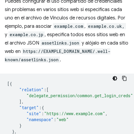
Puedes configurar el uso compartido de credenciales
sin problemas en varios sitios web si especificas cada
uno en el archivo de Vínculos de recursos digitales. Por
ejemplo, para asociar
example.com
,
example.co.uk,
y
example.co.jp
, especifica todos esos sitios web en
el archivo JSON
assetlinks.json
y alójalo en cada sitio
web en
https://EXAMPLE_DOMAIN_NAME/.well-
known/assetlinks.json
.
[{
"relation"
:[
"delegate_permission/common.get_login_creds"
],
"target"
:{
"site"
:
"https://www.example.com"
,
"namespace"
:
"web"
}
},