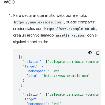
web
Para declarar que el sitio web, por ejemplo,
https://www.example.com,
, puede compartir
credenciales con
https://www.example.co.uk
,
crea un archivo llamado
assetlinks.json
con el
siguiente contenido:
[{
"relation"
:
[
"delegate_permission/common.ge
"target"
:
{
"namespace"
:
"web"
,
"site"
:
"https://www.example.com"
}
},
{
"relation"
:
[
"delegate_permission/common.ge
"target"
:
{
"namespace"
:
"web"
,