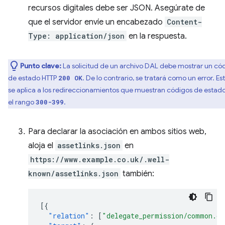
recursos digitales debe ser JSON. Asegúrate de
que el servidor envíe un encabezado
Content-
Type: application/json
en la respuesta.
Punto clave:
La solicitud de un archivo DAL debe mostrar un có
de estado HTTP
. De lo contrario, se tratará como un error. Es
200 OK
se aplica a los redireccionamientos que muestran códigos de estad
el rango
.
300-399
Para declarar la asociación en ambos sitios web,
aloja el
assetlinks.json
en
https://www.example.co.uk/.well-
known/assetlinks.json
también:
[{
"relation"
:
[
"delegate_permission/common.ge