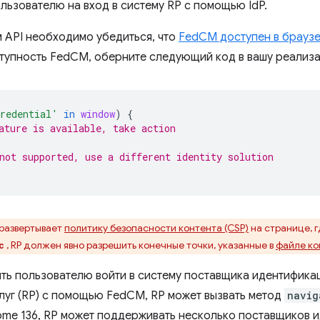
льзователю на вход в систему RP с помощью IdP.
 API необходимо убедиться, что
FedCM доступен в браузе
тупность FedCM, оберните следующий код в вашу реализ
redential'
in
window
)
{
ature is available, take action
not supported, use a different identity solution
 развертывает
политику безопасности контента (CSP)
на странице, 
, RP должен явно разрешить конечные точки, указанные в
файле к
c
ть пользователю войти в систему поставщика идентификац
луг (RP) с помощью FedCM, RP может вызвать метод
navig
ome 136, RP может поддерживать несколько поставщиков и