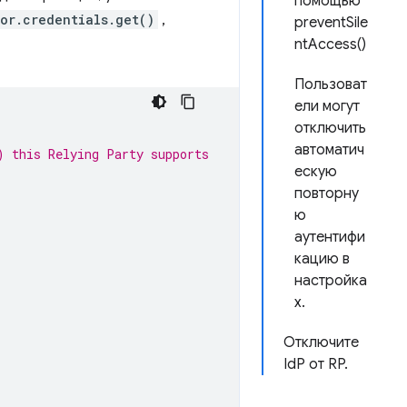
помощью
or.credentials.get()
,
preventSile
ntAccess()
Пользоват
ели могут
отключить
автоматич
) this Relying Party supports
ескую
повторну
ю
аутентифи
кацию в
настройка
х.
Отключите
IdP от RP.