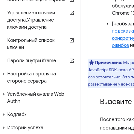
обслужив
Управление ключами
Chrome 13
доступа
,
Управление
[необяза
ключами доступа
подсказк
конкретн
Контрольный список
ошибке
и
ключей
Пароли внутри iframe
Примечание:
Мы р
JavaScript SDK, пока A
Настройка пароля на
самостоятельно. Это п
стороне сервера
развертывание у всех з
Углубленный анализ Web
Вызовите 
Authn
Кодлабы
После того ка
Истории успеха
поставщики ид