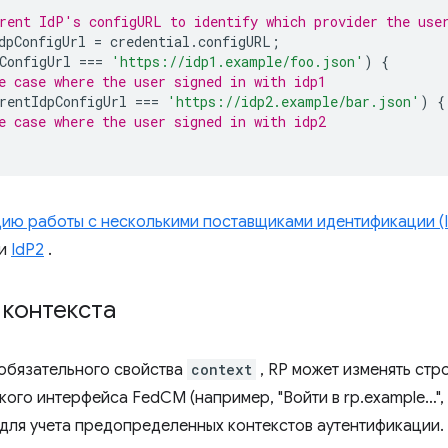
rent IdP's configURL to identify which provider the use
dpConfigUrl
=
credential
.
configURL
;
ConfigUrl
===
'https://idp1.example/foo.json'
)
{
e case where the user signed in with idp1
rentIdpConfigUrl
===
'https://idp2.example/bar.json'
)
{
e case where the user signed in with idp2
ию работы с несколькими поставщиками идентификации (I
и
IdP2
.
 контекста
обязательного свойства
context
, RP может изменять стр
кого интерфейса FedCM (например, "Войти в rp.example…",
) для учета предопределенных контекстов аутентификации