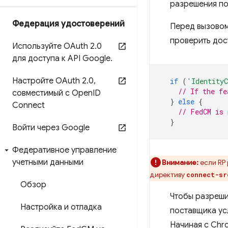
разрешения по
Федерация удостоверений
Перед вызовом
проверить дос
Используйте OAuth 2
.
0
для доступа к API Google
.
Настройте OAuth 2
.
0
,
if
(
'IdentityC
// If the fe
совместимый с Open
ID
}
else
{
Connect
// FedCM is 
}
Войти через Google
Федеративное управление
учетными данными
Внимание:
если RP
директиву
connect-sr
Обзор
Чтобы разреши
Настройка и отладка
поставщика ус
Начиная с Chr