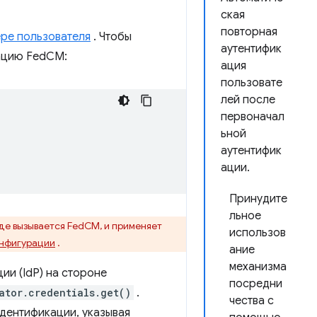
ская
повторная
ре пользователя
. Чтобы
аутентифик
ацию FedCM:
ация
пользовате
лей после
первоначал
ьной
аутентифик
ации.
Принудите
льное
где вызывается FedCM, и применяет
использов
онфигурации
.
ание
механизма
ии (IdP) на стороне
посредни
ator.credentials.get()
.
чества с
дентификации, указывая