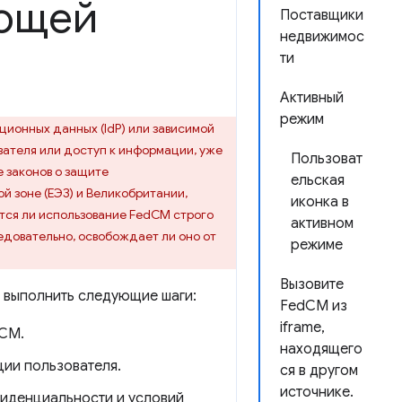
яющей
Поставщики
недвижимос
ти
Активный
режим
ционных данных (IdP) или зависимой
вателя или доступ к информации, уже
Пользоват
 законов о защите
ельская
й зоне (ЕЭЗ) и Великобритании,
иконка в
ется ли использование FedCM строго
активном
едовательно, освобождает ли оно от
режиме
Вызовите
выполнить следующие шаги:
FedCM из
iframe,
dCM.
находящего
ции пользователя.
ся в другом
источнике.
фиденциальности и условий