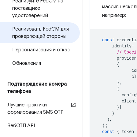
Реализуйте Fed
CM на
массив нескол
поставщике
например:
удостоверений
Реализовать Fed
CM для
проверяющей стороны
const
credenti
identity
:
Персонализация и отказ
// Speci
provider
Обновления
{
co
cl
},
Подтверждение номера
{
телефона
config
client
Лучшие практики
}]
формирования SMS OTP
}
},
);
ВебОТП API
const
{
token