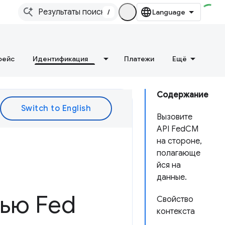
/
фейс
Идентификация
Платежи
Ещё
Содержание
Вызовите
API FedCM
на стороне,
полагающе
йся на
данные.
ью Fed
Свойство
контекста