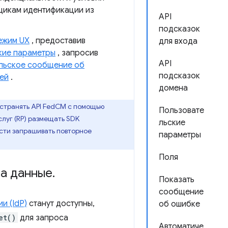
щикам идентификации из
API
подсказок
ежим UX
, предоставив
для входа
кие параметры
, запросив
API
льское сообщение об
подсказок
ей
.
домена
странять API FedCM с помощью
Пользовате
слуг (RP) размещать SDK
льские
ости запрашивать повторное
параметры
Поля
а данные
.
Показать
сообщение
и (IdP)
станут доступны,
об ошибке
et()
для запроса
Автоматиче