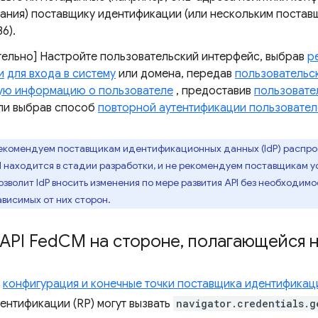
ания) поставщику идентификации (или нескольким постав
6).
тельно] Настройте пользовательский интерфейс, выбрав
р
и
для входа в систему
или домена, передав
пользовательс
ую информацию о пользователе
, предоставив
пользовате
ли выбрав способ
повторной аутентификации пользовател
екомендуем поставщикам идентификационных данных (IdP) распро
PI находится в стадии разработки, и не рекомендуем поставщикам у
озволит IdP вносить изменения по мере развития API без необходим
ависимых от них сторон.
API Fed
CM на стороне
,
полагающейся н
к
конфигурация и конечные точки поставщика идентификаци
ентификации (RP) могут вызвать
navigator.credentials.g