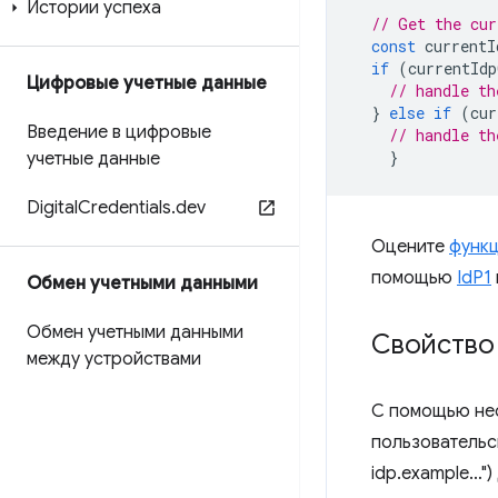
Истории успеха
// Get the cur
const
currentI
if
(
currentIdp
Цифровые учетные данные
// handle th
}
else
if
(
cur
Введение в цифровые
// handle th
}
учетные данные
Digital
Credentials
.
dev
Оцените
функц
помощью
IdP1
Обмен учетными данными
Обмен учетными данными
Свойство
между устройствами
С помощью не
пользовательс
idp.example…"