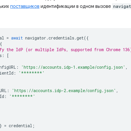
ьких
поставщиков
идентификации в одном вызове
navigat
al
=
await
navigator
.
credentials
.
get
({
{
fy the IdP (or multiple IdPs, supported from Chrome 136
s
:
[
nfigURL
:
'https://accounts.idp-1.example/config.json'
,
ientId
:
'********'
URL
:
'https://accounts.idp-2.example/config.json'
,
Id
:
'********'
}
=
credential
;