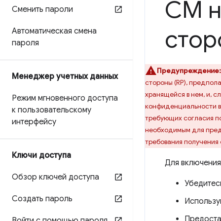
CM н
Сменить пароли
стор
Автоматическая смена
пароля
Предупреждение:
Менеджер учетных данных
стороны (RP), предпол
хранящейся в нем, и, 
Режим мгновенного доступа
конфиденциальности в 
к пользовательскому
требующих согласия по
интерфейсу
необходимым для предо
требования получения 
Ключи доступа
Для включени
Обзор ключей доступа
Убедитесь
Создать пароль
Использу
Предоста
Войти с помощью пароля