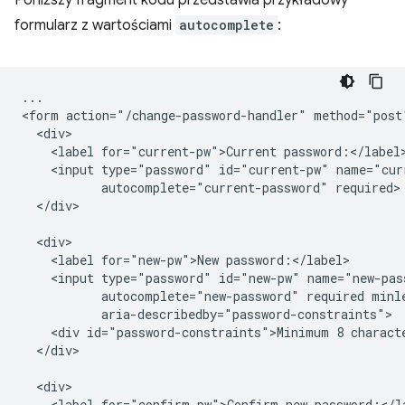
Poniższy fragment kodu przedstawia przykładowy
formularz z wartościami
autocomplete
:
...

<form action="/change-password-handler" method="post"
  <div>

    <label for="current-pw">Current password:</label>
    <input type="password" id="current-pw" name="curr
           autocomplete="current-password" required>

  </div>

  <div>

    <label for="new-pw">New password:</label>

    <input type="password" id="new-pw" name="new-pass
           autocomplete="new-password" required minle
           aria-describedby="password-constraints">

    <div id="password-constraints">Minimum 8 characte
  </div>

  <div>

    <label for="confirm-pw">Confirm new password:</la