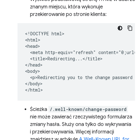
znanym miejscu, która wykonuje
przekierowanie po stronie klienta:
<!DOCTYPE html>

<html>

<head>

  <meta http-equiv="refresh" content="0;url=h
  <title>Redirecting...</title>

</head>

<body>

  <p>Redirecting you to the change password pa
</body>

Ścieżka
/.well-known/change-password
nie może zawierać rzeczywistego formularza
zmiany hasła. Służy ona tylko do wykrywania
i przekierowywania. Więcej informacji
znajdziesz w artykule
A Well-Known URL for