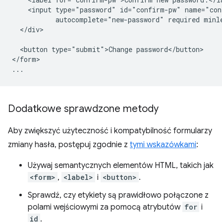
    <input type="password" id="confirm-pw" name="con
           autocomplete="new-password" required minle
  </div>

  <button type="submit">Change password</button>

</form>

Dodatkowe sprawdzone metody
Aby zwiększyć użyteczność i kompatybilność formularzy
zmiany hasła, postępuj zgodnie z
tymi wskazówkami
:
Używaj semantycznych elementów HTML, takich jak
<form>
,
<label>
i
<button>
.
Sprawdź, czy etykiety są prawidłowo połączone z
polami wejściowymi za pomocą atrybutów
for
i
id
.