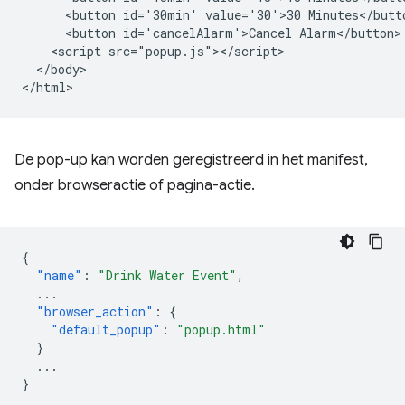
      <button id='30min' value='30'>30 Minutes</butto
      <button id='cancelAlarm'>Cancel Alarm</button>

    <script src="popup.js"></script>

  </body>

De pop-up kan worden geregistreerd in het manifest,
onder browseractie of pagina-actie.
{
"name"
:
"Drink Water Event"
,
...
"browser_action"
:
{
"default_popup"
:
"popup.html"
}
...
}