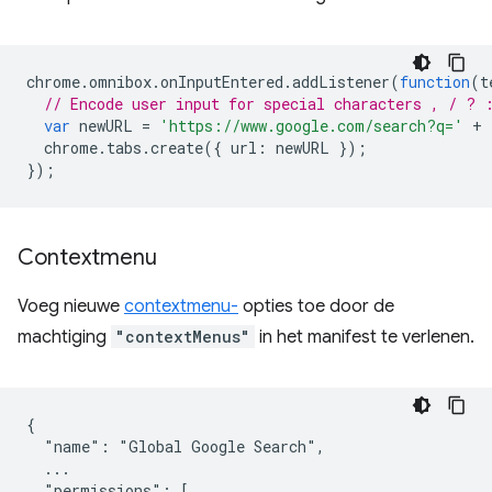
chrome
.
omnibox
.
onInputEntered
.
addListener
(
function
(
t
// Encode user input for special characters , / ? 
var
newURL
=
'https://www.google.com/search?q='
+
chrome
.
tabs
.
create
({
url
:
newURL
});
});
Contextmenu
Voeg nieuwe
contextmenu-
opties toe door de
machtiging
"contextMenus"
in het manifest te verlenen.
{

  "name": "Global Google Search",

  ...

  "permissions": [
