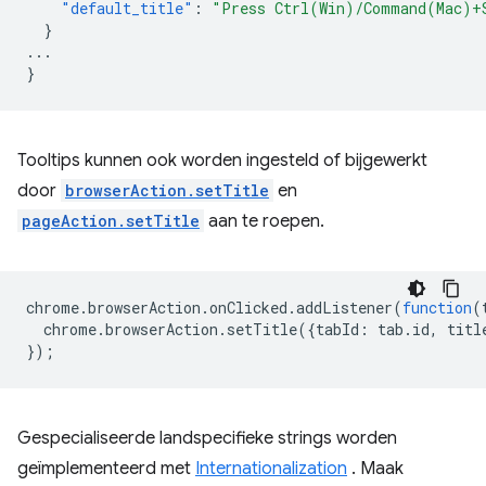
"default_title"
:
"Press Ctrl(Win)/Command(Mac)+
}
...
}
Tooltips kunnen ook worden ingesteld of bijgewerkt
door
browserAction.setTitle
en
pageAction.setTitle
aan te roepen.
chrome
.
browserAction
.
onClicked
.
addListener
(
function
(
chrome
.
browserAction
.
setTitle
({
tabId
:
tab
.
id
,
titl
});
Gespecialiseerde landspecifieke strings worden
geïmplementeerd met
Internationalization
. Maak