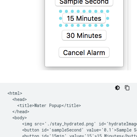
<html>

  <head>

    <title>Water Popup</title>

  </head>

  <body>

      <img src='./stay_hydrated.png' id='hydrateImage
      <button id='sampleSecond' value='0.1'>Sample Se
      <button id='15min' value='15'>15 Minutes</butto