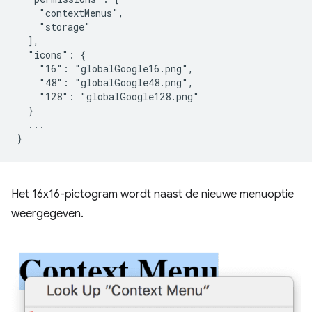
    "contextMenus",

    "storage"

  ],

  "icons": {

    "16": "globalGoogle16.png",

    "48": "globalGoogle48.png",

    "128": "globalGoogle128.png"

  }

  ...

Het 16x16-pictogram wordt naast de nieuwe menuoptie
weergegeven.