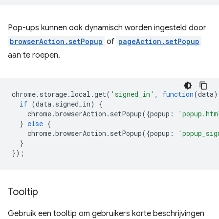
Pop-ups kunnen ook dynamisch worden ingesteld door
browserAction.setPopup
of
pageAction.setPopup
aan te roepen.
chrome
.
storage
.
local
.
get
(
'signed_in'
,
function
(
data
)
if
(
data
.
signed_in
)
{
chrome
.
browserAction
.
setPopup
({
popup
:
'popup.htm
}
else
{
chrome
.
browserAction
.
setPopup
({
popup
:
'popup_sig
}
});
Tooltip
Gebruik een tooltip om gebruikers korte beschrijvingen