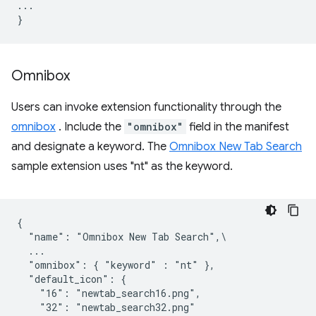
...
}
Omnibox
Users can invoke extension functionality through the
omnibox
. Include the
"omnibox"
field in the manifest
and designate a keyword. The
Omnibox New Tab Search
sample extension uses "nt" as the keyword.
{

  "name": "Omnibox New Tab Search",\

  ...

  "omnibox": { "keyword" : "nt" },

  "default_icon": {

    "16": "newtab_search16.png",

    "32": "newtab_search32.png"
