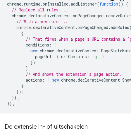
chrome
.
runtime
.
onInstalled
.
addListener
(
function
()
{
// Replace all rules ...
chrome
.
declarativeContent
.
onPageChanged
.
removeRule
// With a new rule ...
chrome
.
declarativeContent
.
onPageChanged
.
addRules
{
// That fires when a page's URL contains a '
conditions
:
[
new
chrome
.
declarativeContent
.
PageStateMat
pageUrl
:
{
urlContains
:
'g'
},
})
],
// And shows the extension's page action.
actions
:
[
new
chrome
.
declarativeContent
.
Sho
}
]);
});
});
De extensie in- of uitschakelen