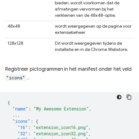
bieden, wordt voorkomen dat de
afmetingen vervormen bij het
verkleinen van de 48x48-optie.
48x48
wordt weergegeven op de pagina voor
extensiebeheer
128x128
Dit wordt weergegeven tijdens de
installatie en in de Chrome Webstore.
Registreer pictogrammen in het manifest onder het veld
"icons"
.
{
"name"
:
"My Awesome Extension"
,
...
"icons"
:
{
"16"
:
"extension_icon16.png"
,
"32"
:
"extension_icon32.png"
,