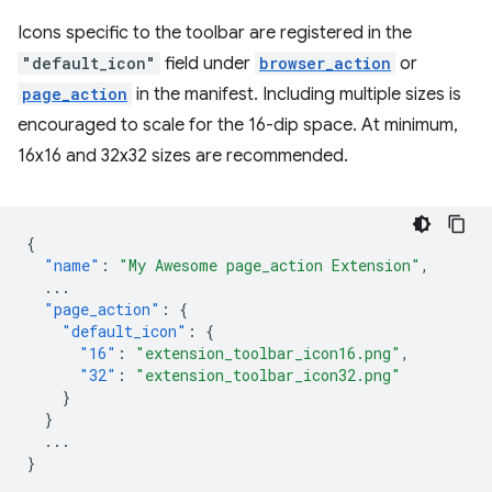
Icons specific to the toolbar are registered in the
"default_icon"
field under
browser_action
or
page_action
in the manifest. Including multiple sizes is
encouraged to scale for the 16-dip space. At minimum,
16x16 and 32x32 sizes are recommended.
{
"name"
:
"My Awesome page_action Extension"
,
...
"page_action"
:
{
"default_icon"
:
{
"16"
:
"extension_toolbar_icon16.png"
,
"32"
:
"extension_toolbar_icon32.png"
}
}
...
}