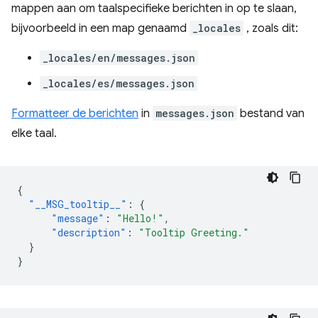
mappen aan om taalspecifieke berichten in op te slaan,
bijvoorbeeld in een map genaamd
_locales
, zoals dit:
_locales/en/messages.json
_locales/es/messages.json
Formatteer de berichten
in
messages.json
bestand van
elke taal.
{
"__MSG_tooltip__"
:
{
"message"
:
"Hello!"
,
"description"
:
"Tooltip Greeting."
}
}