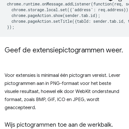
chrome
.
runtime
.
onMessage
.
addListener
(
function
(
req
,
s
chrome
.
storage
.
local
.
set
({
'
address
'
:
req
.
address
})
chrome
.
pageAction
.
show
(
sender
.
tab
.
id
);
chrome
.
pageAction
.
setTitle
({
tabId
:
sender
.
tab
.
id
,
});
Geef de extensiepictogrammen weer
.
Voor extensies is minimaal één pictogram vereist. Lever
pictogrammen aan in PNG-formaat voor het beste
visuele resultaat, hoewel elk door WebKit ondersteund
formaat, zoals BMP, GIF, ICO en JPEG, wordt
geaccepteerd.
Wijs pictogrammen toe aan de werkbalk
.