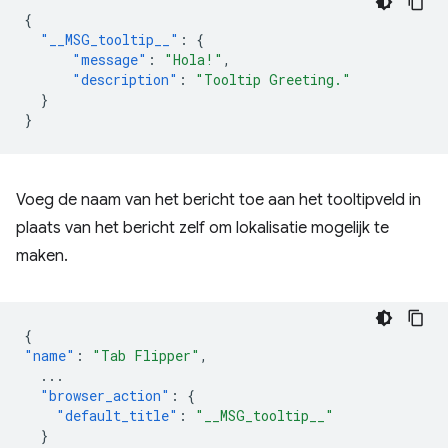
{
"__MSG_tooltip__"
:
{
"message"
:
"Hola!"
,
"description"
:
"Tooltip Greeting."
}
}
Voeg de naam van het bericht toe aan het tooltipveld in
plaats van het bericht zelf om lokalisatie mogelijk te
maken.
{
"name"
:
"Tab Flipper"
,
...
"browser_action"
:
{
"default_title"
:
"__MSG_tooltip__"
}