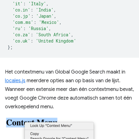
'it'
:
'Italy'
,
'co.in'
:
'India'
,
'co.jp'
:
'Japan'
,
'com.ms'
:
'Mexico'
,
'ru'
:
'Russia'
,
'co.za'
:
'South Africa'
,
'co.uk'
:
'United Kingdom'
};
Het contextmenu van Global Google Search maakt in
locales.js
meerdere opties aan op basis van de lijst.
Wanneer een extensie meer dan één contextmenu bevat,
voegt Google Chrome deze automatisch samen tot één
overkoepelend menu.