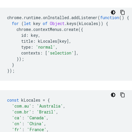
chrome
.
runtime
.
onInstalled
.
addListener
(
function
()
{
for
(
let
key
of
Object
.
keys
(
kLocales
))
{
chrome
.
contextMenus
.
create
({
id
:
key
,
title
:
kLocales
[
key
],
type
:
'normal'
,
contexts
:
[
'selection'
],
});
}
});
const
kLocales
=
{
'com.au'
:
'Australia'
,
'com.br'
:
'Brazil'
,
'ca'
:
'Canada'
,
'cn'
:
'China'
,
'fr'
:
'France'
,