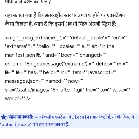
भाषा वाले वर्शन को पाते हैं.
यहां बताया गया है कि अंतरराष्ट्रीय स्तर पर उपलब्ध होने पर एक्सटेंशन
कैसा दिखता है. ध्यान दें कि इसमें अब भी सिर्फ़ अंग्रेज़ी स्ट्रिंग हैं:
<img "__msg_extname__",="" "default_locale"="" "en".=""
"extname"."="" "hello="" _locales="" a="" alt="In the
manifest.json file, " and="" been="" changed=""
chrome.i18n.getmessage("extname").="" defines="" en=""
file="" file,="" has="" hello="" in="" item="" javascript=""
messages.json="" named="" new=""
src="/static/images/i18n-after-1.gif" the="" to="" value=""
world"="" />
अहम जानकारी:
अगर किसी एक्सटेंशन में
डायरेक्ट्री है, तो
मेनिफ़ेस्ट
में
_locales
"default_locale" को तय करना
ज़रूरी है
.