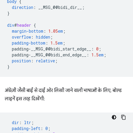
body
{
direction
:
__MSG_
@@
bidi_dir__
;
}
div
#
header
{
margin-bottom
:
1.05
em
;
overflow
:
hidden
;
padding-bottom
:
1.5
em
;
padding-__MSG_@@
bidi_start_edge__
:
0
;
padding-__MSG_@@
bidi_end_edge__
:
1.5
em
;
position
:
relative
;
}
अंग्रेज़ी जैसी बाईं से दाईं ओर लिखी जाने वाली भाषाओं के लिए, बोल्ड
लाइनें इस तरह दिखेंगी:
dir
:
ltr
;
padding-left
:
0
;