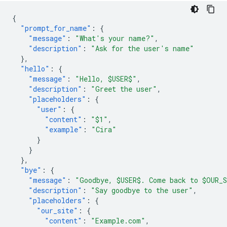
{
"prompt_for_name"
:
{
"message"
:
"What's your name?"
,
"description"
:
"Ask for the user's name"
},
"hello"
:
{
"message"
:
"Hello, $USER$"
,
"description"
:
"Greet the user"
,
"placeholders"
:
{
"user"
:
{
"content"
:
"$1"
,
"example"
:
"Cira"
}
}
},
"bye"
:
{
"message"
:
"Goodbye, $USER$. Come back to $OUR_
"description"
:
"Say goodbye to the user"
,
"placeholders"
:
{
"our_site"
:
{
"content"
:
"Example.com"
,