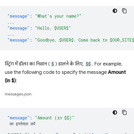
"message"
:
"What's your name?"
...
"message"
:
"Hello, $USER$"
...
"message"
:
"Goodbye, $USER$. Come back to $OUR_SITE
स्ट्रिंग में डॉलर का निशान (
$
) डालने के लिए,
$$
. For example,
use the following code to specify the message
Amount
(in $)
:
messages.json:
"message"
: