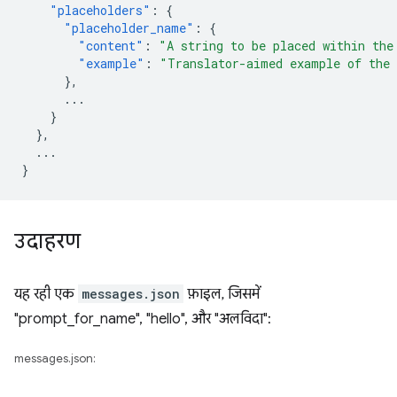
"placeholders"
:
{
"placeholder_name"
:
{
"content"
:
"A string to be placed within the
"example"
:
"Translator-aimed example of the 
},
...
}
},
...
}
उदाहरण
यह रही एक
messages.json
फ़ाइल, जिसमें
"prompt_for_name", "hello", और "अलविदा":
messages.json: