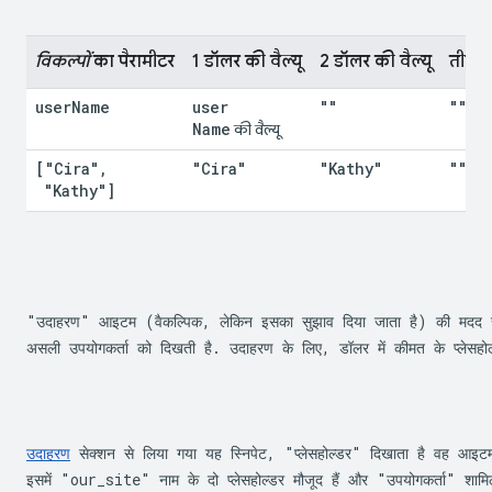
विकल्पों
 का पैरामीटर
1 डॉलर की वैल्यू
2 डॉलर की वैल्यू
तीन डॉ
user
Name
user
""
""
Name
 की वैल्यू
["Cira"
,
"Cira"
"Kathy"
""
 "Kathy"]
"उदाहरण" आइटम (वैकल्पिक, लेकिन इसका सुझाव दिया जाता है) की मदद से
असली उपयोगकर्ता को दिखती है. उदाहरण के लिए, डॉलर में कीमत के प्लेसहो
उदाहरण
 सेक्शन से लिया गया यह स्निपेट, "प्लेसहोल्डर" दिखाता है वह आइटम
इसमें "our_site" नाम के दो प्लेसहोल्डर मौजूद हैं और "उपयोगकर्ता" शामिल 