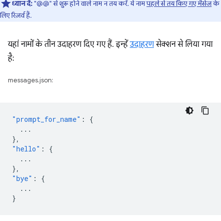
ध्यान दें:
"@@" से शुरू होने वाले नाम न तय करें. ये नाम
पहले से तय किए गए मैसेज
के
लिए रिज़र्व हैं.
यहां नामों के तीन उदाहरण दिए गए हैं. इन्हें
उदाहरण
सेक्शन से लिया गया
है:
messages.json:
"prompt_for_name"
:
{
...
},
"hello"
:
{
...
},
"bye"
:
{
...
}