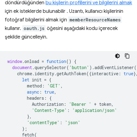
döndürdüğünden
bu kişilerin profillerini ve bilgilerini almak
için ek isteklerde bulunabilir . Uzantı, kullanıcı kişilerinin
fotoğraf bilgilerini almak için
memberResourceNames
kullanır.
oauth.js
öğesini aşağıdaki kodu içerecek
şekilde güncelleyin.
window
.
onload
=
function
()
{
document
.
querySelector
(
'button'
).
addEventListener
(
chrome
.
identity
.
getAuthToken
({
interactive
:
true
}
let
init
=
{
method
:
'GET'
,
async
:
true
,
headers
:
{
Authorization
:
'Bearer '
+
token
,
'Content-Type'
:
'application/json'
},
'contentType'
:
'json'
};
fetch
(