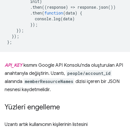
init
)
.
then
((
response
)
=
>
response
.
json
())
.
then
(
function
(
data
)
{
console
.
log
(
data
)
});
});
});
};
API_KEY
kısmını Google API Konsolu'nda oluşturulan API
anahtarıyla değiştirin. Uzantı,
people/account_id
alanında
memberResourceNames
dizisi içeren bir JSON
nesnesi kaydetmelidir.
Yüzleri engelleme
Uzantı artık kullanıcının kişilerinin listesini