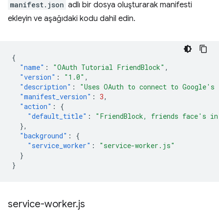
manifest.json
adlı bir dosya oluşturarak manifesti
ekleyin ve aşağıdaki kodu dahil edin.
{
"name"
:
"OAuth Tutorial FriendBlock"
,
"version"
:
"1.0"
,
"description"
:
"Uses OAuth to connect to Google's 
"manifest_version"
:
3
,
"action"
:
{
"default_title"
:
"FriendBlock, friends face's in
},
"background"
:
{
"service_worker"
:
"service-worker.js"
}
}
service-worker
.
js