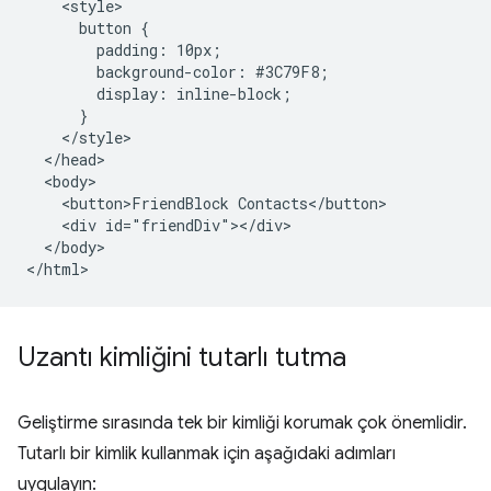
    <style>

      button {

        padding: 10px;

        background-color: #3C79F8;

        display: inline-block;

      }

    </style>

  </head>

  <body>

    <button>FriendBlock Contacts</button>

    <div id="friendDiv"></div>

  </body>

Uzantı kimliğini tutarlı tutma
Geliştirme sırasında tek bir kimliği korumak çok önemlidir.
Tutarlı bir kimlik kullanmak için aşağıdaki adımları
uygulayın: