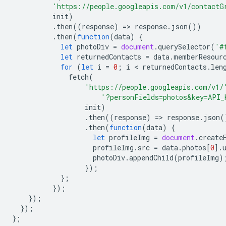
'https://people.googleapis.com/v1/contactG
init
)
.
then
((
response
)
=
>
response
.
json
())
.
then
(
function
(
data
)
{
let
photoDiv
=
document
.
querySelector
(
'#
let
returnedContacts
=
data
.
memberResour
for
(
let
i
=
0
;
i
 < 
returnedContacts
.
len
fetch
(
'https://people.googleapis.com/v1/
'?personFields=photos&key=API_
init
)
.
then
((
response
)
=
>
response
.
json
(
.
then
(
function
(
data
)
{
let
profileImg
=
document
.
create
profileImg
.
src
=
data
.
photos
[
0
].
photoDiv
.
appendChild
(
profileImg
)
});
};
});
});
});
};