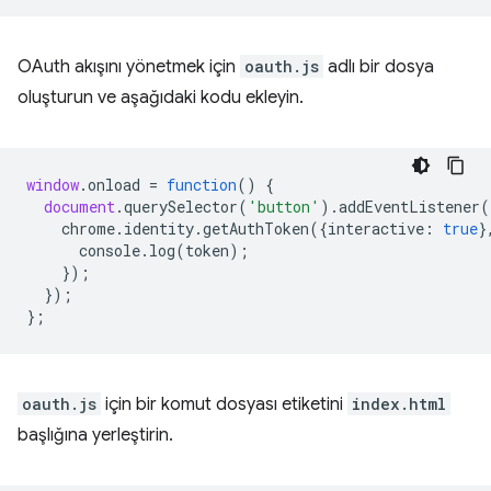
OAuth akışını yönetmek için
oauth.js
adlı bir dosya
oluşturun ve aşağıdaki kodu ekleyin.
window
.
onload
=
function
()
{
document
.
querySelector
(
'button'
).
addEventListener
(
chrome
.
identity
.
getAuthToken
({
interactive
:
true
}
console
.
log
(
token
);
});
});
};
oauth.js
için bir komut dosyası etiketini
index.html
başlığına yerleştirin.