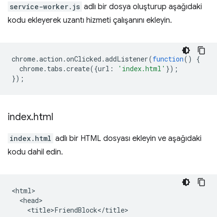
service-worker.js
adlı bir dosya oluşturup aşağıdaki
kodu ekleyerek uzantı hizmeti çalışanını ekleyin.
chrome
.
action
.
onClicked
.
addListener
(
function
()
{
chrome
.
tabs
.
create
({
url
:
'index.html'
});
});
index
.
html
index.html
adlı bir HTML dosyası ekleyin ve aşağıdaki
kodu dahil edin.
<html>

  <head>

    <title>FriendBlock</title>
