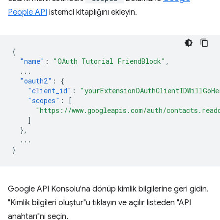
People API
istemci kitaplığını ekleyin.
{
"name"
:
"OAuth Tutorial FriendBlock"
,
...
"oauth2"
:
{
"client_id"
:
"yourExtensionOAuthClientIDWillGoHe
"scopes"
:
[
"https://www.googleapis.com/auth/contacts.read
]
},
...
}
Google API Konsolu'na dönüp kimlik bilgilerine geri gidin.
"Kimlik bilgileri oluştur"u tıklayın ve açılır listeden "API
anahtarı"nı seçin.