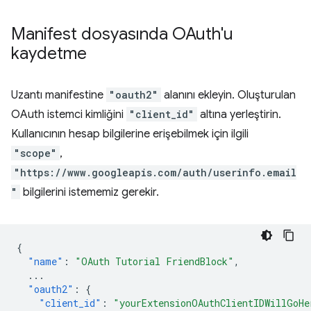
Manifest dosyasında OAuth'u
kaydetme
Uzantı manifestine
"oauth2"
alanını ekleyin. Oluşturulan
OAuth istemci kimliğini
"client_id"
altına yerleştirin.
Kullanıcının hesap bilgilerine erişebilmek için ilgili
"scope"
,
"https://www.googleapis.com/auth/userinfo.email
"
bilgilerini istememiz gerekir.
{
"name"
:
"OAuth Tutorial FriendBlock"
,
...
"oauth2"
:
{
"client_id"
:
"yourExtensionOAuthClientIDWillGoHe