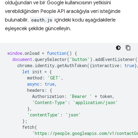
olduğundan ve bir Google kullanıcısının yetkisini
verebildiğinden People API aracılığıyla veri isteğinde
bulunabilir.
oauth.js
içindeki kodu aşağıdakilerle
eşleşecek şekilde güncelleyin.
window
.
onload
=
function
()
{
document
.
querySelector
(
'button'
).
addEventListener
(
chrome
.
identity
.
getAuthToken
({
interactive
:
true
}
let
init
=
{
method
:
'GET'
,
async
:
true
,
headers
:
{
Authorization
:
'Bearer '
+
token
,
'Content-Type'
:
'application/json'
},
'contentType'
:
'json'
};
fetch
(
'https://people.googleapis.com/v1/contactG