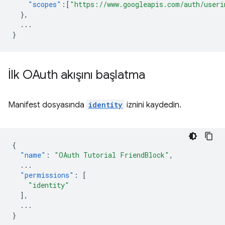
"scopes"
:[
"https://www.googleapis.com/auth/useri
},
...
}
İlk OAuth akışını başlatma
Manifest dosyasında
identity
iznini kaydedin.
{
"name"
:
"OAuth Tutorial FriendBlock"
,
...
"permissions"
:
[
"identity"
],
...
}