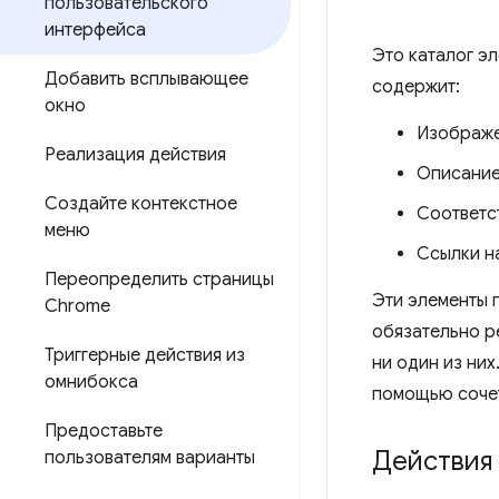
пользовательского
интерфейса
Это каталог э
Добавить всплывающее
содержит:
окно
Изображе
Реализация действия
Описание
Создайте контекстное
Соответс
меню
Ссылки н
Переопределить страницы
Эти элементы 
Chrome
обязательно ре
Триггерные действия из
ни один из ни
омнибокса
помощью сочет
Предоставьте
Действия
пользователям варианты