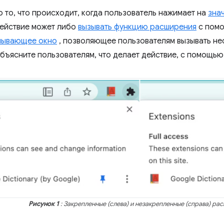
о то, что происходит, когда пользователь нажимает на
зна
ействие может либо
вызывать функцию расширения
с пом
лывающее окно
, позволяющее пользователям вызывать не
бъясните пользователям, что делает действие, с помощь
Рисунок 1
: Закрепленные (слева) и незакрепленные (справа) ра