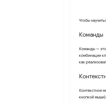
Чтобы научитьс
Команды
Команды — это
комбинации кла
как реализоват
Контекст
Контекстное м
кнопкой мыши)