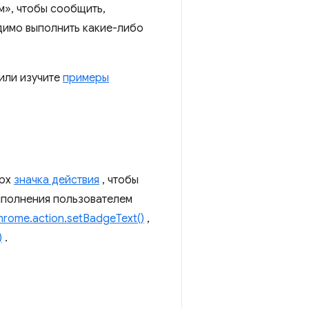
м», чтобы сообщить,
димо выполнить какие-либо
или изучите
примеры
ерх
значка действия
, чтобы
ыполнения пользователем
hrome.action.setBadgeText()
,
)
.