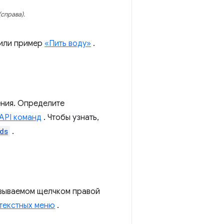
(справа).
или пример
«Пить воду»
.
ния. Определите
API команд
. Чтобы узнать,
ds
.
азываемом щелчком правой
нтекстных меню
.