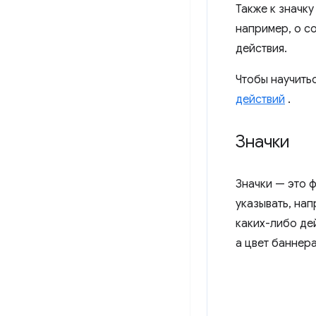
Также к значку
например, о с
действия.
Чтобы научитьс
действий
.
Значки
Значки — это 
указывать, на
каких-либо дей
а цвет баннер