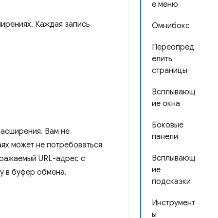
е меню
ширениях. Каждая запись
Омнибокс
Переопред
елить
страницы
Всплывающ
ие окна
Боковые
асширения. Вам не
панели
аях может не потребоваться
Всплывающ
бражаемый URL-адрес с
ие
 в буфер обмена.
подсказки
Инструмент
ы