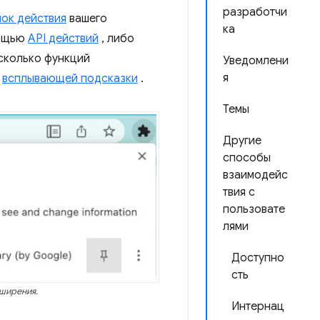
разработчи
чок действия
вашего
ка
ощью
API действий
, либо
сколько функций
Уведомлени
я
ю
всплывающей подсказки
.
Темы
Другие
способы
взаимодейс
твия с
пользовате
лями
Доступно
сть
сширения.
Интернац