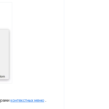
мерами
контекстных меню
.