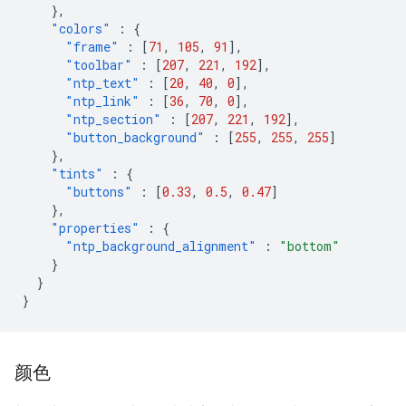
},
"colors"
:
{
"frame"
:
[
71
,
105
,
91
],
"toolbar"
:
[
207
,
221
,
192
],
"ntp_text"
:
[
20
,
40
,
0
],
"ntp_link"
:
[
36
,
70
,
0
],
"ntp_section"
:
[
207
,
221
,
192
],
"button_background"
:
[
255
,
255
,
255
]
},
"tints"
:
{
"buttons"
:
[
0.33
,
0.5
,
0.47
]
},
"properties"
:
{
"ntp_background_alignment"
:
"bottom"
}
}
}
颜色