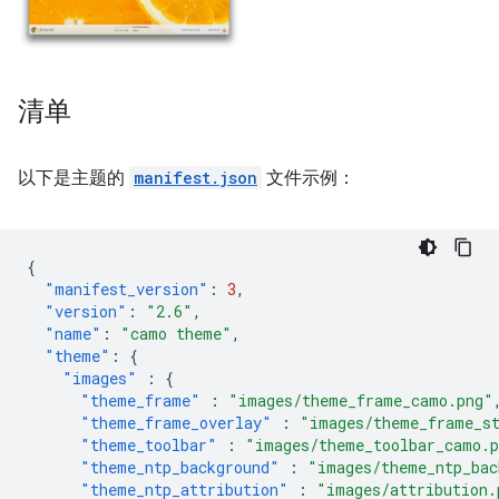
清单
以下是主题的
manifest.json
文件示例：
{
"manifest_version"
:
3
,
"version"
:
"2.6"
,
"name"
:
"camo theme"
,
"theme"
:
{
"images"
:
{
"theme_frame"
:
"images/theme_frame_camo.png"
"theme_frame_overlay"
:
"images/theme_frame_s
"theme_toolbar"
:
"images/theme_toolbar_camo.
"theme_ntp_background"
:
"images/theme_ntp_bac
"theme_ntp_attribution"
:
"images/attribution.