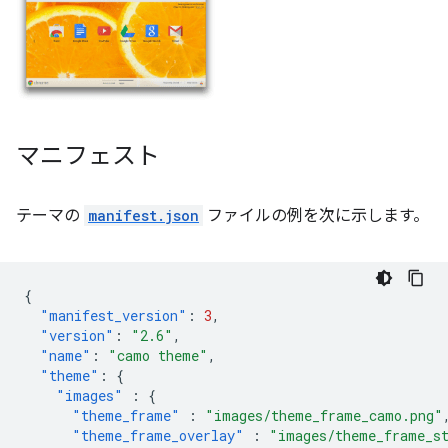
マニフェスト
テーマの
manifest.json
ファイルの例を次に示します。
{
"manifest_version"
:
3
,
"version"
:
"2.6"
,
"name"
:
"camo theme"
,
"theme"
:
{
"images"
:
{
"theme_frame"
:
"images/theme_frame_camo.png"
"theme_frame_overlay"
:
"images/theme_frame_s