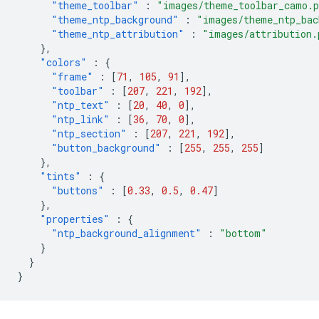
"theme_toolbar"
:
"images/theme_toolbar_camo.
"theme_ntp_background"
:
"images/theme_ntp_bac
"theme_ntp_attribution"
:
"images/attribution.
},
"colors"
:
{
"frame"
:
[
71
,
105
,
91
],
"toolbar"
:
[
207
,
221
,
192
],
"ntp_text"
:
[
20
,
40
,
0
],
"ntp_link"
:
[
36
,
70
,
0
],
"ntp_section"
:
[
207
,
221
,
192
],
"button_background"
:
[
255
,
255
,
255
]
},
"tints"
:
{
"buttons"
:
[
0.33
,
0.5
,
0.47
]
},
"properties"
:
{
"ntp_background_alignment"
:
"bottom"
}
}
}