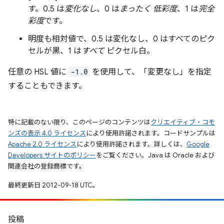
す。0.5 は
変化なし
、0 は
まったく 低彩度
、1 は
完全
彩度
です。
明度も相対値で、0.5 は変化なし
、0 は
すべてのピク
セルが黒、1 は
すべて
ピクセル白。
任意の HSL 値に
-1.0
を使用して、「変更なし」
を指定
することもできます。
特に記載のない限り、このページのコンテンツは
クリエイティブ・コモ
ンズの表示 4.0 ライセンス
により使用許諾されます。コードサンプルは
Apache 2.0 ライセンス
により使用許諾されます。詳しくは、
Google
Developers サイトのポリシー
をご覧ください。Java は Oracle および
関連会社の登録商標です。
最終更新日 2012-09-18 UTC。
投稿