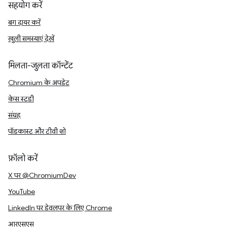
सहयोग करें
बग दायर करें
खुली समस्याएं देखें
मिलता-जुलता कॉन्टेंट
Chromium के अपडेट
केस स्टडी
संग्रह
पॉडकास्ट और टीवी शो
फ़ॉलो करें
X पर @ChromiumDev
YouTube
LinkedIn पर डेवलपर के लिए Chrome
आरएसएस