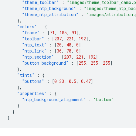
"theme_toolbar"
:
"images/theme_toolbar_camo.
"theme_ntp_background"
:
"images/theme_ntp_bac
"theme_ntp_attribution"
:
"images/attribution.
},
"colors"
:
{
"frame"
:
[
71
,
105
,
91
],
"toolbar"
:
[
207
,
221
,
192
],
"ntp_text"
:
[
20
,
40
,
0
],
"ntp_link"
:
[
36
,
70
,
0
],
"ntp_section"
:
[
207
,
221
,
192
],
"button_background"
:
[
255
,
255
,
255
]
},
"tints"
:
{
"buttons"
:
[
0.33
,
0.5
,
0.47
]
},
"properties"
:
{
"ntp_background_alignment"
:
"bottom"
}
}
}