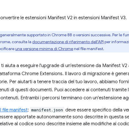
onvertire le estensioni Manifest V2 in estensioni Manifest V3.
generalmente supportato in Chrome 88 o versioni successive. Per le funz
hrome, consulta la
documentazione di riferimento dell'API
per informazio
ecificare
una versione minima di Chrome
nel file manifest.
ti aiuta a eseguire l'upgrade di un'estensione da Manifest V2 
iattaforma Chrome Extensions. Il lavoro di migrazione è gener
rie. Per aiutarti a tenere traccia del tuo lavoro, abbiamo forn
enuti di questi documenti. Puoi accedere ai contenuti tramite l
contenuti. Entrambi i percorsi terminano con un'estensione ag
l file manifest
:
manifest.json
deve essere specifico della ve
ssere apportate autonomamente sono descritte in questa sez
elative al codice sono descritte insieme alle modifiche al cod