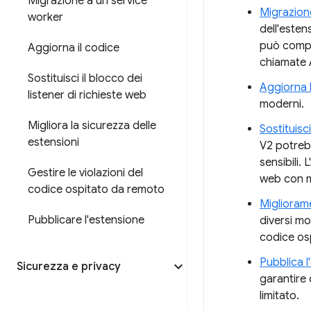
Migrazione a un service
Migrazion
worker
dell'esten
può compr
Aggiorna il codice
chiamate 
Sostituisci il blocco dei
Aggiorna 
listener di richieste web
moderni.
Migliora la sicurezza delle
Sostituisci
estensioni
V2 potrebb
sensibili.
Gestire le violazioni del
web con m
codice ospitato da remoto
Migliorame
Pubblicare l'estensione
diversi mo
codice osp
Pubblica l
Sicurezza e privacy
garantire 
limitato.