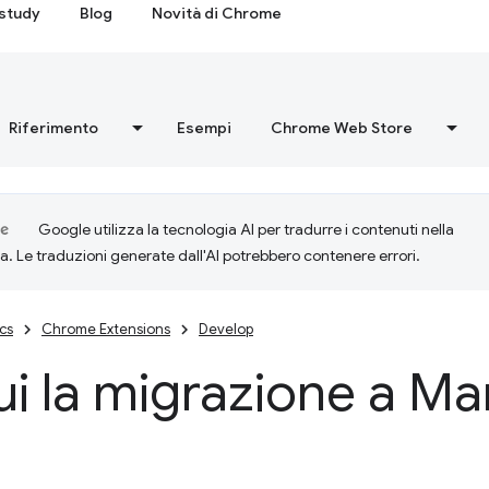
study
Blog
Novità di Chrome
Riferimento
Esempi
Chrome Web Store
Google utilizza la tecnologia AI per tradurre i contenuti nella
ta. Le traduzioni generate dall'AI potrebbero contenere errori.
cs
Chrome Extensions
Develop
i la migrazione a Ma