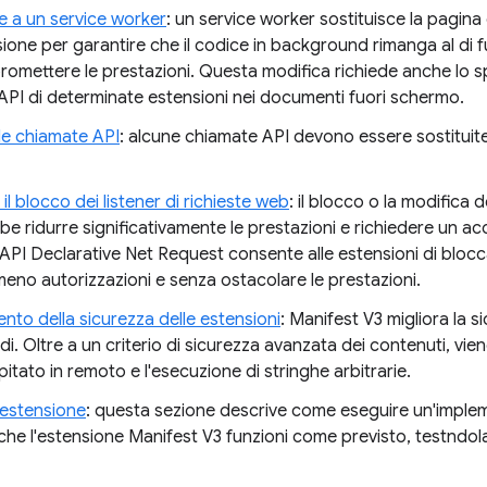
e a un service worker
: un service worker sostituisce la pagina
sione per garantire che il codice in background rimanga al di f
omettere le prestazioni. Questa modifica richiede anche lo 
API di determinate estensioni nei documenti fuori schermo.
le chiamate API
: alcune chiamate API devono essere sostituite 
 il blocco dei listener di richieste web
: il blocco o la modifica d
e ridurre significativamente le prestazioni e richiedere un ac
 L'API Declarative Net Request consente alle estensioni di bloc
eno autorizzazioni e senza ostacolare le prestazioni.
nto della sicurezza delle estensioni
: Manifest V3 migliora la s
di. Oltre a un criterio di sicurezza avanzata dei contenuti, vien
itato in remoto e l'esecuzione di stringhe arbitrarie.
'estensione
: questa sezione descrive come eseguire un'imple
che l'estensione Manifest V3 funzioni come previsto, testndo