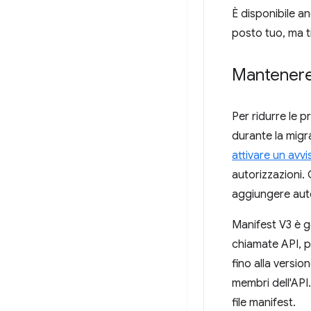
È disponibile a
posto tuo, ma ti
Mantenere 
Per ridurre le p
durante la migr
attivare un avvi
autorizzazioni.
aggiungere auto
Manifest V3 è g
chiamate API, p
fino alla versio
membri dell'API.
file manifest.