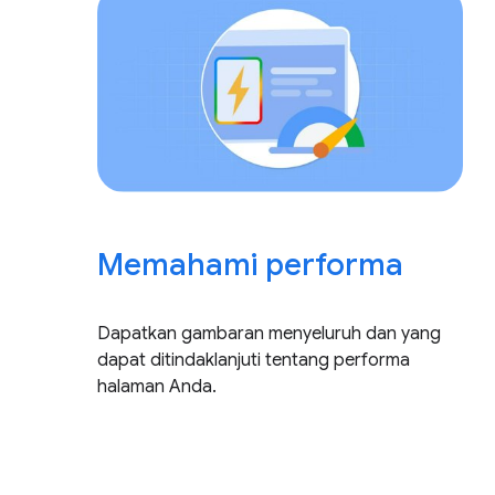
Memahami performa
Dapatkan gambaran menyeluruh dan yang
dapat ditindaklanjuti tentang performa
halaman Anda.