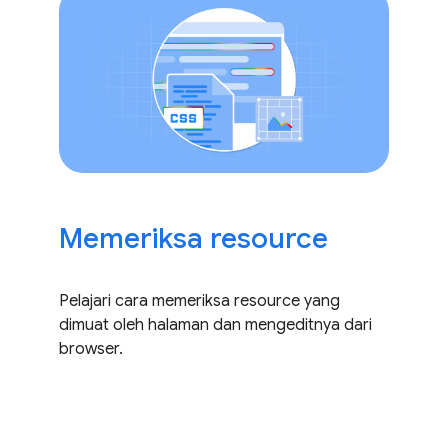
Memeriksa resource
Pelajari cara memeriksa resource yang
dimuat oleh halaman dan mengeditnya dari
browser.