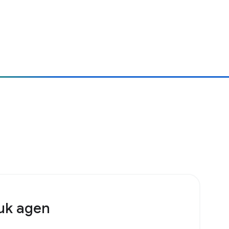
uk agen