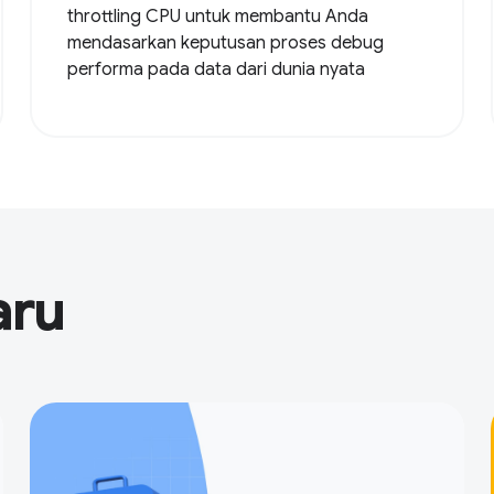
throttling CPU untuk membantu Anda
mendasarkan keputusan proses debug
performa pada data dari dunia nyata
aru