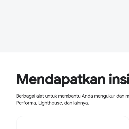
Mendapatkan ins
Berbagai alat untuk membantu Anda mengukur dan me
Performa, Lighthouse, dan lainnya.