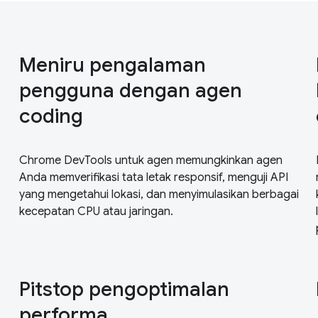
Meniru pengalaman
pengguna dengan agen
coding
Chrome DevTools untuk agen memungkinkan agen
Anda memverifikasi tata letak responsif, menguji API
yang mengetahui lokasi, dan menyimulasikan berbagai
kecepatan CPU atau jaringan.
Pitstop pengoptimalan
performa