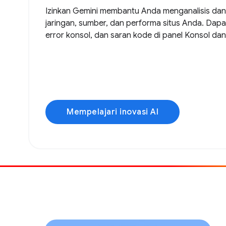
Izinkan Gemini membantu Anda menganalisis dan
jaringan, sumber, dan performa situs Anda. Dapa
error konsol, dan saran kode di panel Konsol da
Mempelajari inovasi AI