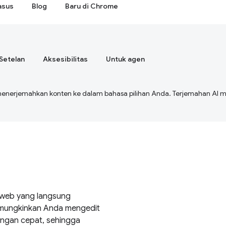
asus
Blog
Baru di Chrome
Setelan
Aksesibilitas
Untuk agen
menerjemahkan konten ke dalam bahasa pilihan Anda. Terjemahan A
 web yang langsung
emungkinkan Anda mengedit
ngan cepat, sehingga