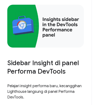
Sidebar Insight di panel
Performa DevTools
Pelajari insight performa baru, kecanggihan
Lighthouse langsung di panel Performa
DevTools.