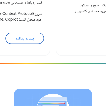
ثبت ردپاها و عیب‌یابی برنامه
، شبکه، منابع و عملکرد
ک کند. در پنل‌های Console و Sources، در مورد خطاهای کنسول و
سرور
خود متصل کنید: Antigravity، Claude Code، Cline، Copilot و موارد دیگر.
بیشتر بدانید