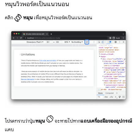
หมุนวิวพอร์ตเป็นแนวนอน
screen_rotation
คลิก
หมุน
เพื่อหมุนวิวพอร์ตเป็นแนวนอน
โปรดทราบว่าปุ่ม
หมุน
จะหายไปหาก
แถบเครื่องมือของอุปกรณ์
แคบ