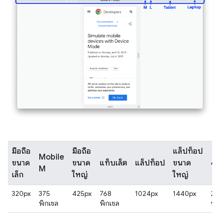
มือถือ
มือถือ
แล็ปท็อป
Mobile
ขนาด
ขนาด
แท็บเล็ต
แล็ปท็อป
ขนาด
4
M
เล็ก
ใหญ่
ใหญ่
320px
375
425px
768
1024px
1440px
25
พิกเซล
พิกเซล
พิ