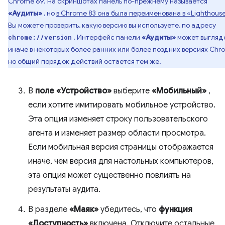
Chrome 69. На скриншотах панель по-прежнему называется
«Аудиты»
, но
в Chrome 83 она была переименована в «Lighthouse
Вы можете проверить, какую версию вы используете, по адресу
. Интерфейс панели
«Аудиты»
может выгляд
chrome://version
иначе в некоторых более ранних или более поздних версиях Chr
но общий порядок действий остается тем же.
В
поле «Устройство»
выберите
«Мобильный»
,
если хотите имитировать мобильное устройство.
Эта опция изменяет строку пользовательского
агента и изменяет размер области просмотра.
Если мобильная версия страницы отображается
иначе, чем версия для настольных компьютеров,
эта опция может существенно повлиять на
результаты аудита.
В разделе
«Маяк»
убедитесь, что
функция
«Доступность»
включена. Отключите остальные