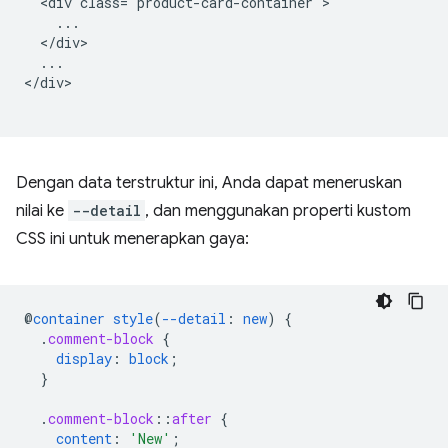
  <div class="product-card-container">

    ...

  </div>

  ...

</div>

Dengan data terstruktur ini, Anda dapat meneruskan
nilai ke
--detail
, dan menggunakan properti kustom
CSS ini untuk menerapkan gaya:
@
container
style
(
--detail
:
new
)
{
.
comment-block
{
display
:
block
;
}
.
comment-block
::
after
{
content
:
'New'
;