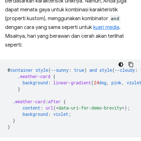
berdasarkan karakteristik uniknya. Namun, Anda juga
dapat menata gaya untuk kombinasi karakteristik
(properti kustom), menggunakan kombinator
and
dengan cara yang sama seperti untuk
kueri media
.
Misalnya, hari yang berawan dan cerah akan terlihat
seperti:
@
container
style
(
--sunny
:
true
)
and
style
(
--cloudy
:
.
weather-card
{
background
:
linear-gradient
(
24
deg
,
pink
,
viole
}
.
weather-card
:
after
{
content
:
url
(
<
data-uri-for-demo-brevity
>
);
background
:
violet
;
}
}