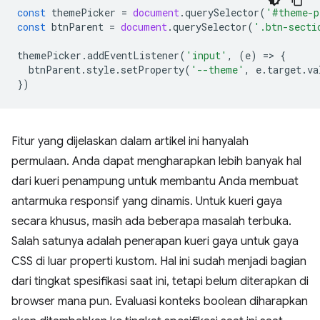
const
themePicker
=
document
.
querySelector
(
'#theme-p
const
btnParent
=
document
.
querySelector
(
'.btn-secti
themePicker
.
addEventListener
(
'input'
,
(
e
)
=
>
{
btnParent
.
style
.
setProperty
(
'--theme'
,
e
.
target
.
va
})
Fitur yang dijelaskan dalam artikel ini hanyalah
permulaan. Anda dapat mengharapkan lebih banyak hal
dari kueri penampung untuk membantu Anda membuat
antarmuka responsif yang dinamis. Untuk kueri gaya
secara khusus, masih ada beberapa masalah terbuka.
Salah satunya adalah penerapan kueri gaya untuk gaya
CSS di luar properti kustom. Hal ini sudah menjadi bagian
dari tingkat spesifikasi saat ini, tetapi belum diterapkan di
browser mana pun. Evaluasi konteks boolean diharapkan