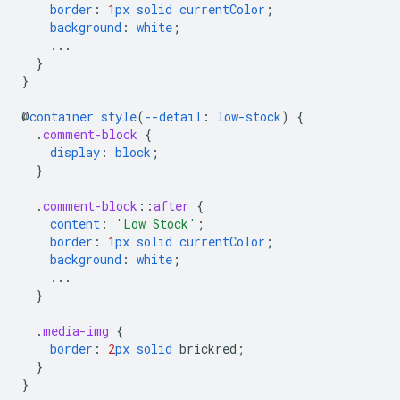
border
:
1
px
solid
currentColor
;
background
:
white
;
...
}
}
@
container
style
(
--detail
:
low-stock
)
{
.
comment-block
{
display
:
block
;
}
.
comment-block
::
after
{
content
:
'Low Stock'
;
border
:
1
px
solid
currentColor
;
background
:
white
;
...
}
.
media-img
{
border
:
2
px
solid
brickred
;
}
}