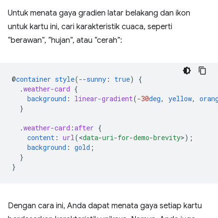
Untuk menata gaya gradien latar belakang dan ikon
untuk kartu ini, cari karakteristik cuaca, seperti
“berawan”, “hujan”, atau “cerah”:
@
container
style
(
--sunny
:
true
)
{
.
weather-card
{
background
:
linear-gradient
(
-30
deg
,
yellow
,
oran
}
.
weather-card
:
after
{
content
:
url
(
<
data-uri-for-demo-brevity
>
);
background
:
gold
;
}
}
Dengan cara ini, Anda dapat menata gaya setiap kartu