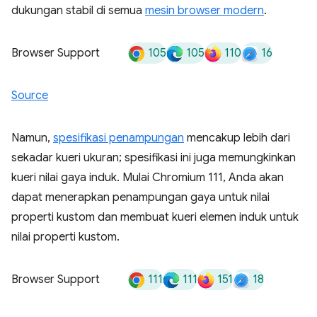
dukungan stabil di semua
mesin browser modern
.
105
105
110
16
Browser Support
Source
Namun,
spesifikasi penampungan
mencakup lebih dari
sekadar kueri ukuran; spesifikasi ini juga memungkinkan
kueri nilai gaya induk. Mulai Chromium 111, Anda akan
dapat menerapkan penampungan gaya untuk nilai
properti kustom dan membuat kueri elemen induk untuk
nilai properti kustom.
111
111
151
18
Browser Support