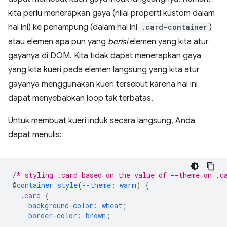
kita perlu menerapkan gaya (nilai properti kustom dalam
hal ini) ke penampung (dalam hal ini
.card-container
)
atau elemen apa pun yang
berisi
elemen yang kita atur
gayanya di DOM. Kita tidak dapat menerapkan gaya
yang kita kueri pada elemen langsung yang kita atur
gayanya menggunakan kueri tersebut karena hal ini
dapat menyebabkan loop tak terbatas.
Untuk membuat kueri induk secara langsung, Anda
dapat menulis:
/* styling .card based on the value of --theme on .c
@
container
style
(
--theme
:
warm
)
{
.
card
{
background-color
:
wheat
;
border-color
:
brown
;
...