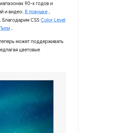
диапазонах 90-х годов и
й и видео.
В ловушке
,
. Благодарим CSS
Color Level
Лили
.
 теперь может поддерживать
редлагая цветовые