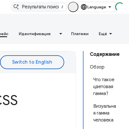
/
фейс
Идентификация
Платежи
Ещё
Содержание
Обзор
Что такое
цветовая
гамма?
CSS
Визуальна
я гамма
человека