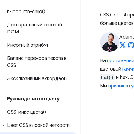
выбор
nth-child(
)
CSS Color 4 п
больше цветов
Декларативный теневой
DOM
Adam 
Инертный атрибут
Баланс переноса текста в
На
протяжении
CSS
цветовой
гамм
hsl()
и hex. 
Эксклюзивный аккордеон
Мы
привыкли у
Руководство по цвету
CSS-микс цвета()
Цвет CSS высокой четкости