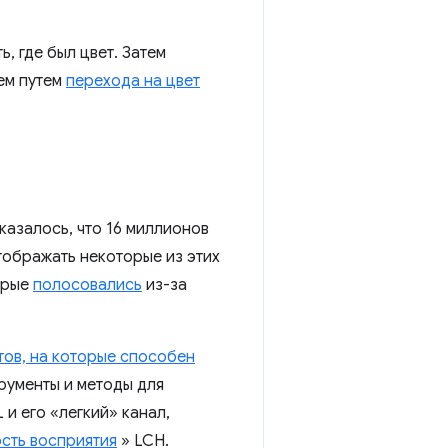
, где был цвет. Затем
ем путем
перехода на цвет
казалось, что 16 миллионов
отображать некоторые из этих
торые
полосовались
из-за
тов, на которые способен
рументы и методы для
 и его «легкий» канал,
ость восприятия
» LCH.