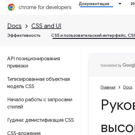
Документация
И
Docs
CSS and UI
Эффективность
CSS и пользовательский интерфейс, CS
API позиционирования
привязки
Типизированная объектная
модель CSS
Главная
Docs
Руко
Начало работы с запросами
стилей
Гудини: демистификация CSS
высо
CSS-вложение