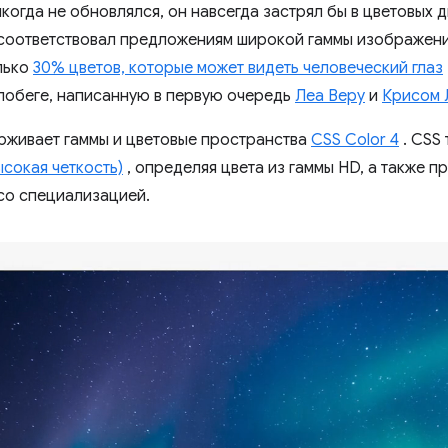
когда не обновлялся, он навсегда застрял бы в цветовых 
 соответствовал предложениям широкой гаммы изображени
лько
30% цветов, которые может видеть человеческий глаз
побеге, написанную в первую очередь
Леа Веру
и
Крисом 
живает гаммы и цветовые пространства
CSS Color 4
. CSS
ысокая четкость)
, определяя цвета из гаммы HD, а также п
со специализацией.