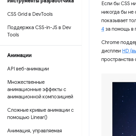
Инструменты разработчика
Если бы CSS ни
никогда бы не
CSS Grid в Dev
Tools
показывает то
Поддержка CSS-in-JS в Dev
4
за помощь в 
Tools
Chrome поддер
дисплеи
HD (в
Анимации
пространства 
API веб-анимации
Множественные
анимационные эффекты с
анимационной композицией
Сложные кривые анимации с
помощью
Linear(
)
Анимация
,
управляемая