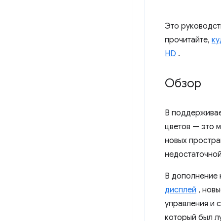
Это руководств
прочитайте,
ку
HD
.
Обзор
В поддерживае
цветов — это м
новых простра
недостаточной
В дополнение 
дисплей
, нов
управления и с
который был лу