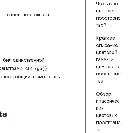
Что такое
цветовое
ого цветового охвата:
пространс
тво?
Краткое
описание
цветовой
гаммы и
й) был единственной
цветового
ранствами, как
rgb()
,
пространс
плеев; общий знаменатель.
тва
Обзор
классичес
ких
цветовых
пространс
тв