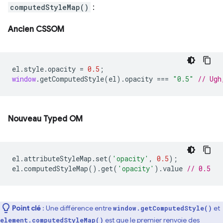
computedStyleMap()
:
Ancien CSSOM
el
.
style
.
opacity
=
0.5
;
window
.
getComputedStyle
(
el
).
opacity
===
"0.5"
// Ugh
Nouveau Typed OM
el
.
attributeStyleMap
.
set
(
'opacity'
,
0.5
);
el
.
computedStyleMap
().
get
(
'opacity'
).
value
// 0.5
Point clé
: Une différence entre
et
window.getComputedStyle()
est que le premier renvoie des
element.computedStyleMap()