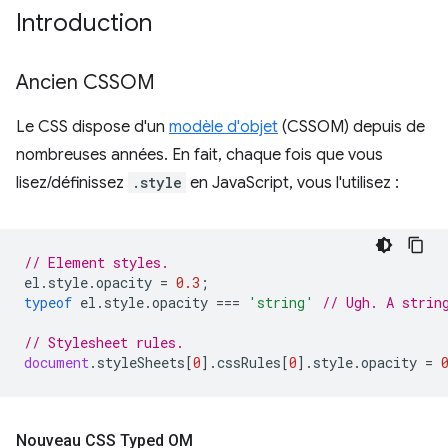
Introduction
Ancien CSSOM
Le CSS dispose d'un
modèle d'objet
(CSSOM) depuis de
nombreuses années. En fait, chaque fois que vous
lisez/définissez
.style
en JavaScript, vous l'utilisez :
// Element styles.
el
.
style
.
opacity
=
0.3
;
typeof
el
.
style
.
opacity
===
'string'
// Ugh. A strin
// Stylesheet rules.
document
.
styleSheets
[
0
].
cssRules
[
0
].
style
.
opacity
=
Nouveau CSS Typed OM