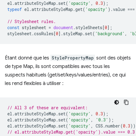
el
.
attributeStyleMap
.
set
(
'opacity'
,
0.3
);
typeof
el
.
attributeStyleMap
.
get
(
'opacity'
).
value
===
// Stylesheet rules.
const
stylesheet
=
document
.
styleSheets
[
0
];
stylesheet
.
cssRules
[
0
].
styleMap
.
set
(
'background'
,
'b
Étant donné que les
StylePropertyMap
sont des objets
de type Map, ils sont compatibles avec tous les
suspects habituels (get/set/keys/values/entries), ce qui
les rend flexibles à utiliser :
// All 3 of these are equivalent:
el
.
attributeStyleMap
.
set
(
'opacity'
,
0.3
);
el
.
attributeStyleMap
.
set
(
'opacity'
,
'0.3'
);
el
.
attributeStyleMap
.
set
(
'opacity'
,
CSS
.
number
(
0.3
))
// el.attributeStyleMap.get('opacity').value === 0.3