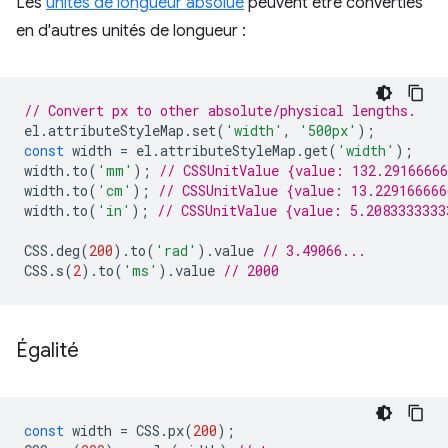
Les
unités de longueur absolue
peuvent être converties
en d'autres unités de longueur :
// Convert px to other absolute/physical lengths.
el
.
attributeStyleMap
.
set
(
'width'
,
'500px'
);
const
width
=
el
.
attributeStyleMap
.
get
(
'width'
);
width
.
to
(
'mm'
);
// CSSUnitValue {value: 132.2916666
width
.
to
(
'cm'
);
// CSSUnitValue {value: 13.22916666
width
.
to
(
'in'
);
// CSSUnitValue {value: 5.2083333333
CSS
.
deg
(
200
).
to
(
'rad'
).
value
// 3.49066...
CSS
.
s
(
2
).
to
(
'ms'
).
value
// 2000
Égalité
const
width
=
CSS
.
px
(
200
);