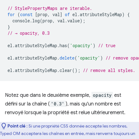
// StylePropertyMaps are iterable.
for
(
const
[
prop
,
val
]
of
el
.
attributeStyleMap
)
{
console
.
log
(
prop
,
val
.
value
);
}
// → opacity, 0.3
el
.
attributeStyleMap
.
has
(
'opacity'
)
// true
el
.
attributeStyleMap
.
delete
(
'opacity'
)
// remove opa
el
.
attributeStyleMap
.
clear
();
// remove all styles.
Notez que dans le deuxième exemple,
opacity
est
défini sur la chaîne (
'0.3'
), mais qu'un nombre est
renvoyé lorsque la propriété est relue ultérieurement.
Point clé
: Si une propriété CSS donnée accepte les nombres,
Typed OM acceptera les chaînes en entrée, mais renverra toujours un