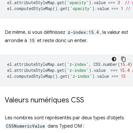
el
.
attributeStyleMap
.
get
(
'opacity'
).
value
===
3
// 
el
.
computedStyleMap
().
get
(
'opacity'
).
value
===
1
// 
De même, si vous définissez
z-index:15.4
, la valeur est
arrondie à
15
et reste donc un entier.
el
.
attributeStyleMap
.
set
(
'z-index'
,
CSS
.
number
(
15.4
)
el
.
attributeStyleMap
.
get
(
'z-index'
).
value
===
15.4
el
.
computedStyleMap
().
get
(
'z-index'
).
value
===
15
Valeurs numériques CSS
Les nombres sont représentés par deux types d'objets
CSSNumericValue
dans Typed OM :