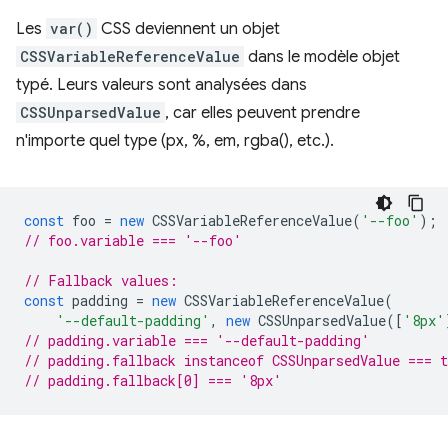
Les
var()
CSS deviennent un objet
CSSVariableReferenceValue
dans le modèle objet
typé. Leurs valeurs sont analysées dans
CSSUnparsedValue
, car elles peuvent prendre
n'importe quel type (px, %, em, rgba(), etc.).
const
foo
=
new
CSSVariableReferenceValue
(
'--foo'
);
// foo.variable === '--foo'
// Fallback values:
const
padding
=
new
CSSVariableReferenceValue
(
'--default-padding'
,
new
CSSUnparsedValue
([
'8px'
// padding.variable === '--default-padding'
// padding.fallback instanceof CSSUnparsedValue === t
// padding.fallback[0] === '8px'