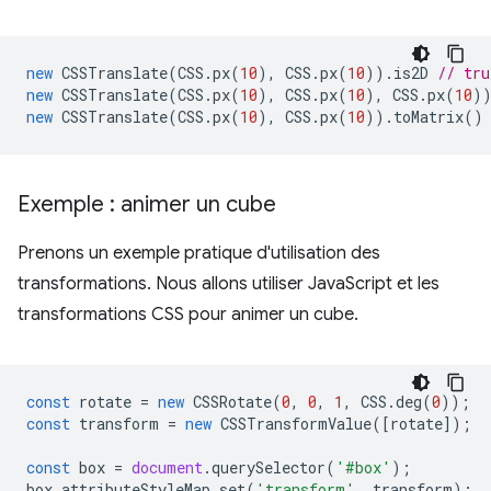
new
CSSTranslate
(
CSS
.
px
(
10
),
CSS
.
px
(
10
)).
is2D
// tru
new
CSSTranslate
(
CSS
.
px
(
10
),
CSS
.
px
(
10
),
CSS
.
px
(
10
)
new
CSSTranslate
(
CSS
.
px
(
10
),
CSS
.
px
(
10
)).
toMatrix
()
Exemple : animer un cube
Prenons un exemple pratique d'utilisation des
transformations. Nous allons utiliser JavaScript et les
transformations CSS pour animer un cube.
const
rotate
=
new
CSSRotate
(
0
,
0
,
1
,
CSS
.
deg
(
0
));
const
transform
=
new
CSSTransformValue
([
rotate
]);
const
box
=
document
.
querySelector
(
'#box'
);
box
.
attributeStyleMap
.
set
(
'transform'
,
transform
);