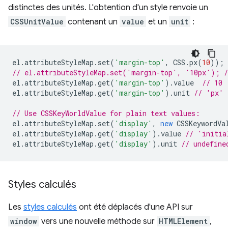
distinctes des unités. L'obtention d'un style renvoie un
CSSUnitValue
contenant un
value
et un
unit
:
el
.
attributeStyleMap
.
set
(
'margin-top'
,
CSS
.
px
(
10
));
// el.attributeStyleMap.set('margin-top', '10px'); /
el
.
attributeStyleMap
.
get
(
'margin-top'
).
value
// 10
el
.
attributeStyleMap
.
get
(
'margin-top'
).
unit
// 'px'
// Use CSSKeyWorldValue for plain text values:
el
.
attributeStyleMap
.
set
(
'display'
,
new
CSSKeywordVa
el
.
attributeStyleMap
.
get
(
'display'
).
value
// 'initia
el
.
attributeStyleMap
.
get
(
'display'
).
unit
// undefine
Styles calculés
Les
styles calculés
ont été déplacés d'une API sur
window
vers une nouvelle méthode sur
HTMLElement
,