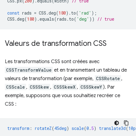
CSS
.
px
(
200
).
equals
(
width
)
// true
const
rads
=
CSS
.
deg
(
180
).
to
(
'rad'
);
CSS
.
deg
(
180
).
equals
(
rads
.
to
(
'deg'
))
// true
Valeurs de transformation CSS
Les transformations CSS sont créées avec
CSSTransformValue
et en transmettant un tableau de
valeurs de transformation (par exemple,
CSSRotate
,
CSScale
,
CSSSkew
,
CSSSkewX
,
CSSSkewY
). Par
exemple, supposons que vous souhaitiez recréer ce
CSS :
transform
:
rotateZ
(
45deg
)
scale
(
0
.
5
)
translate3d
(
10p