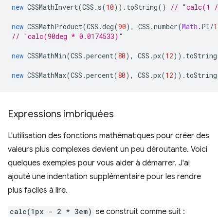
new
CSSMathInvert
(
CSS
.
s
(
10
)).
toString
()
// "calc(1 
new
CSSMathProduct
(
CSS
.
deg
(
90
),
CSS
.
number
(
Math
.
PI
/
1
// "calc(90deg * 0.0174533)"
new
CSSMathMin
(
CSS
.
percent
(
80
),
CSS
.
px
(
12
)).
toString
new
CSSMathMax
(
CSS
.
percent
(
80
),
CSS
.
px
(
12
)).
toString
Expressions imbriquées
L'utilisation des fonctions mathématiques pour créer des
valeurs plus complexes devient un peu déroutante. Voici
quelques exemples pour vous aider à démarrer. J'ai
ajouté une indentation supplémentaire pour les rendre
plus faciles à lire.
calc(1px - 2 * 3em)
se construit comme suit :