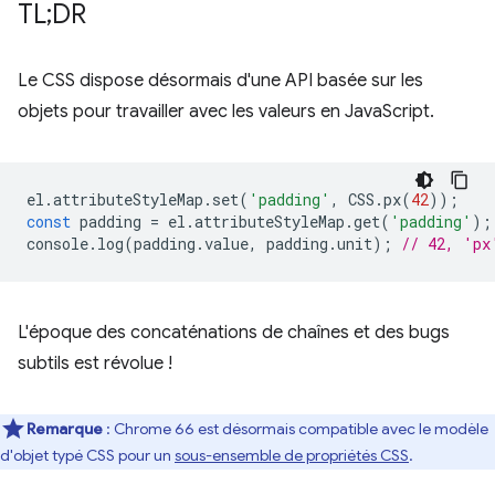
TL;DR
Le CSS dispose désormais d'une API basée sur les
objets pour travailler avec les valeurs en JavaScript.
el
.
attributeStyleMap
.
set
(
'padding'
,
CSS
.
px
(
42
));
const
padding
=
el
.
attributeStyleMap
.
get
(
'padding'
);
console
.
log
(
padding
.
value
,
padding
.
unit
);
// 42, 'px
L'époque des concaténations de chaînes et des bugs
subtils est révolue !
Remarque
: Chrome 66 est désormais compatible avec le modèle
d'objet typé CSS pour un
sous-ensemble de propriétés CSS
.