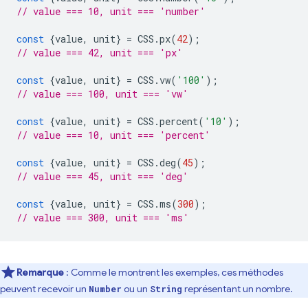
// value === 10, unit === 'number'
const
{
value
,
unit
}
=
CSS
.
px
(
42
);
// value === 42, unit === 'px'
const
{
value
,
unit
}
=
CSS
.
vw
(
'100'
);
// value === 100, unit === 'vw'
const
{
value
,
unit
}
=
CSS
.
percent
(
'10'
);
// value === 10, unit === 'percent'
const
{
value
,
unit
}
=
CSS
.
deg
(
45
);
// value === 45, unit === 'deg'
const
{
value
,
unit
}
=
CSS
.
ms
(
300
);
// value === 300, unit === 'ms'
Remarque
: Comme le montrent les exemples, ces méthodes
peuvent recevoir un
ou un
représentant un nombre.
Number
String