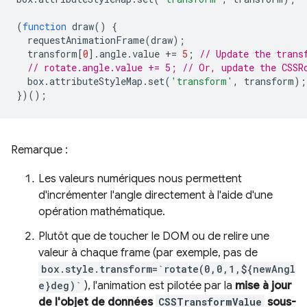
(
function
draw
()
{
requestAnimationFrame
(
draw
);
transform
[
0
].
angle
.
value
+=
5
;
// Update the trans
// rotate.angle.value += 5; // Or, update the CSSR
box
.
attributeStyleMap
.
set
(
'transform'
,
transform
);
})();
Remarque :
Les valeurs numériques nous permettent
d'incrémenter l'angle directement à l'aide d'une
opération mathématique.
Plutôt que de toucher le DOM ou de relire une
valeur à chaque frame (par exemple, pas de
box.style.transform=`rotate(0,0,1,${newAngl
e}deg)`
), l'animation est pilotée par la
mise à jour
de l'objet de données
CSSTransformValue
sous-