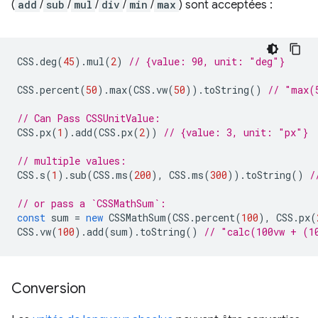
(
add
/
sub
/
mul
/
div
/
min
/
max
) sont acceptées :
CSS
.
deg
(
45
).
mul
(
2
)
// {value: 90, unit: "deg"}
CSS
.
percent
(
50
).
max
(
CSS
.
vw
(
50
)).
toString
()
// "max(
// Can Pass CSSUnitValue:
CSS
.
px
(
1
).
add
(
CSS
.
px
(
2
))
// {value: 3, unit: "px"}
// multiple values:
CSS
.
s
(
1
).
sub
(
CSS
.
ms
(
200
),
CSS
.
ms
(
300
)).
toString
()
/
// or pass a `CSSMathSum`:
const
sum
=
new
CSSMathSum
(
CSS
.
percent
(
100
),
CSS
.
px
(
CSS
.
vw
(
100
).
add
(
sum
).
toString
()
// "calc(100vw + (1
Conversion