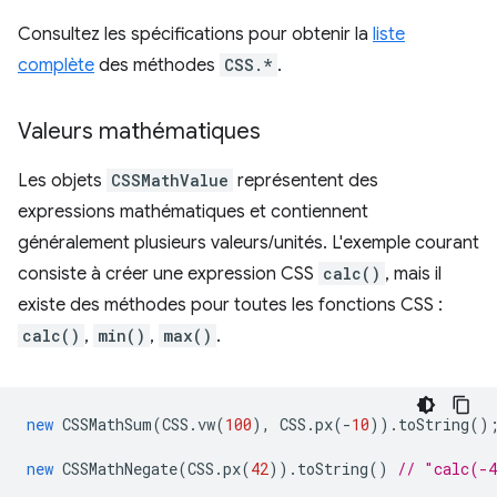
Consultez les spécifications pour obtenir la
liste
complète
des méthodes
CSS.*
.
Valeurs mathématiques
Les objets
CSSMathValue
représentent des
expressions mathématiques et contiennent
généralement plusieurs valeurs/unités. L'exemple courant
consiste à créer une expression CSS
calc()
, mais il
existe des méthodes pour toutes les fonctions CSS :
calc()
,
min()
,
max()
.
new
CSSMathSum
(
CSS
.
vw
(
100
),
CSS
.
px
(
-
10
)).
toString
()
new
CSSMathNegate
(
CSS
.
px
(
42
)).
toString
()
// "calc(-