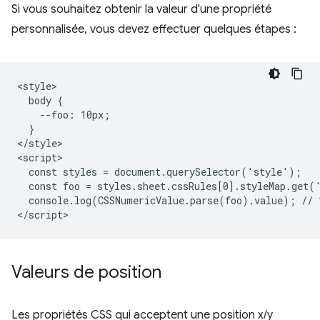
Si vous souhaitez obtenir la valeur d'une propriété
personnalisée, vous devez effectuer quelques étapes :
<style>

  body {

    --foo: 10px;

  }

</style>

<script>

  const styles = document.querySelector('style');

  const foo = styles.sheet.cssRules[0].styleMap.get('
  console.log(CSSNumericValue.parse(foo).value); // 1
Valeurs de position
Les propriétés CSS qui acceptent une position x/y