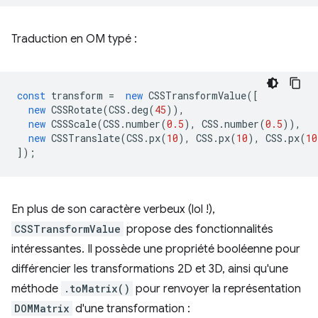
Traduction en OM typé :
const
transform
=
new
CSSTransformValue
([
new
CSSRotate
(
CSS
.
deg
(
45
)),
new
CSSScale
(
CSS
.
number
(
0.5
),
CSS
.
number
(
0.5
)),
new
CSSTranslate
(
CSS
.
px
(
10
),
CSS
.
px
(
10
),
CSS
.
px
(
10
]);
En plus de son caractère verbeux (lol !),
CSSTransformValue
propose des fonctionnalités
intéressantes. Il possède une propriété booléenne pour
différencier les transformations 2D et 3D, ainsi qu'une
méthode
.toMatrix()
pour renvoyer la représentation
DOMMatrix
d'une transformation :