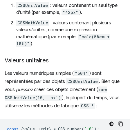
CSSUnitValue
: valeurs contenant un seul type
d'unité (par exemple,
"42px"
).
CSSMathValue
: valeurs contenant plusieurs
valeurs/unités, comme une expression
mathématique (par exemple,
"calc(56em +
10%)"
).
Valeurs unitaires
Les valeurs numériques simples (
"50%"
) sont
représentées par des objets
CSSUnitValue
. Bien que
vous
puissiez
créer ces objets directement (
new
CSSUnitValue(10, 'px')
), la plupart du temps, vous
utiliserez les méthodes de fabrique
CSS.*
:
const
{
value
,
unit
}
=
CSS
.
number
(
'10'
);