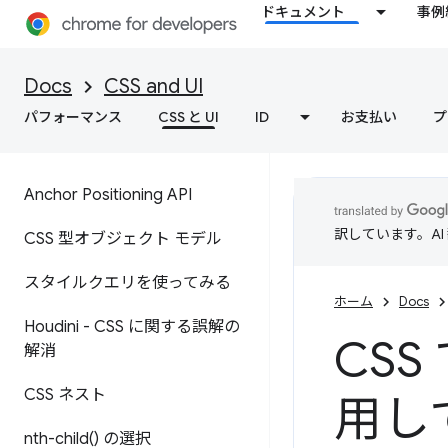
ドキュメント
事例
Docs
CSS and UI
パフォーマンス
CSS と UI
ID
お支払い
プ
Anchor Positioning API
訳しています。A
CSS 型オブジェクト モデル
スタイルクエリを使ってみる
ホーム
Docs
Houdini - CSS に関する誤解の
CSS
解消
CSS ネスト
用し
nth-child(
) の選択