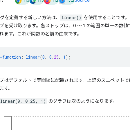
113
113
112
17.2
rt
Source
ジングを定義する新しい方法は、
linear()
を使用することです。
プを受け取ります。各ストップは、0 ～ 1 の範囲の単一の数
れます。これが関数の名前の由来です。
-function
:
linear
(
0
,
0
.
25
,
1
);
プはデフォルトで等間隔に配置されます。上記のスニペットで
ます。
linear(0, 0.25, 1)
のグラフは次のようになります。