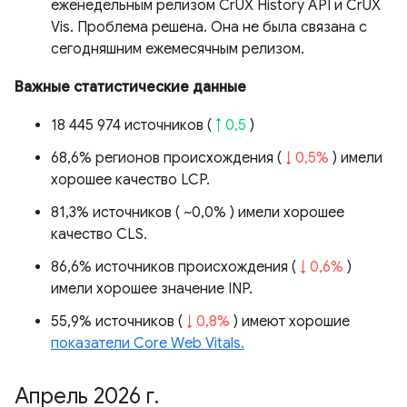
еженедельным релизом CrUX History API и CrUX
Vis. Проблема решена. Она не была связана с
сегодняшним ежемесячным релизом.
Важные статистические данные
18 445 974 источников (
↑ 0,5
)
68,6% регионов происхождения (
↓ 0,5%
) имели
хорошее качество LCP.
81,3% источников (
~0,0%
) имели хорошее
качество CLS.
86,6% источников происхождения (
↓ 0,6%
)
имели хорошее значение INP.
55,9% источников (
↓ 0,8%
) имеют хорошие
показатели Core Web Vitals.
Апрель 2026 г
.