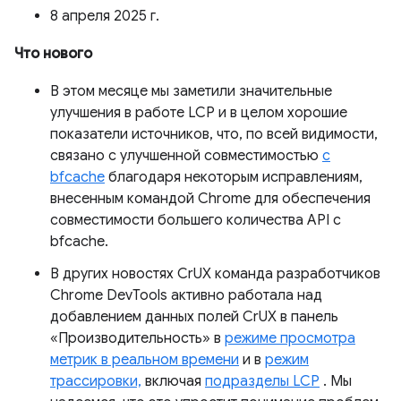
8 апреля 2025 г.
Что нового
В этом месяце мы заметили значительные
улучшения в работе LCP и в целом хорошие
показатели источников, что, по всей видимости,
связано с улучшенной совместимостью
с
bfcache
благодаря некоторым исправлениям,
внесенным командой Chrome для обеспечения
совместимости большего количества API с
bfcache.
В других новостях CrUX команда разработчиков
Chrome DevTools активно работала над
добавлением данных полей CrUX в панель
«Производительность» в
режиме просмотра
метрик в реальном времени
и в
режим
трассировки,
включая
подразделы LCP
. Мы