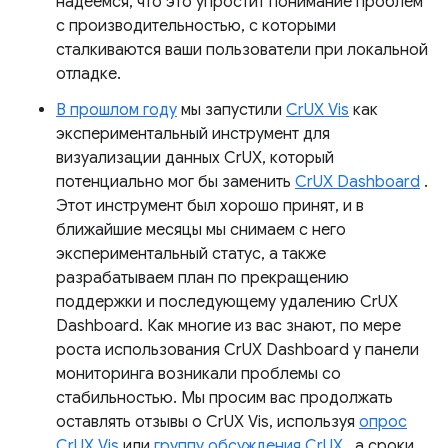
надеемся, что это упростит понимание проблем
с производительностью, с которыми
сталкиваются ваши пользователи при локальной
отладке.
В прошлом году
мы запустили
CrUX Vis
как
экспериментальный инструмент для
визуализации данных CrUX, который
потенциально мог бы заменить
CrUX Dashboard
.
Этот инструмент был хорошо принят, и в
ближайшие месяцы мы снимаем с него
экспериментальный статус, а также
разрабатываем план по прекращению
поддержки и последующему удалению CrUX
Dashboard. Как многие из вас знают, по мере
роста использования CrUX Dashboard у панели
мониторинга возникали проблемы со
стабильностью. Мы просим вас продолжать
оставлять отзывы о CrUX Vis, используя
опрос
CrUX Vis
или
группу обсуждения CrUX
, а сроки