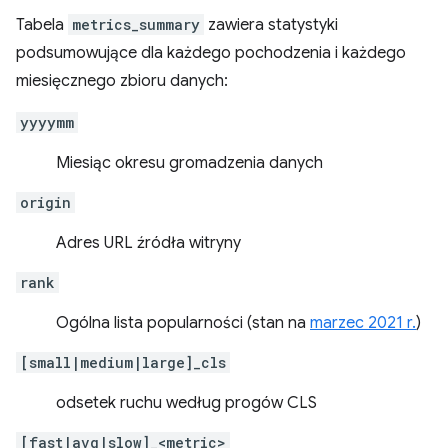
Tabela
metrics_summary
zawiera statystyki
podsumowujące dla każdego pochodzenia i każdego
miesięcznego zbioru danych:
yyyymm
Miesiąc okresu gromadzenia danych
origin
Adres URL źródła witryny
rank
Ogólna lista popularności (stan na
marzec 2021 r.
)
[small|medium|large]_cls
odsetek ruchu według progów CLS
[fast|avg|slow]_<metric>