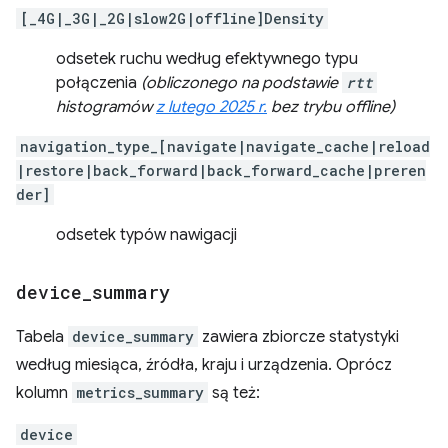
[_4G|_3G|_2G|slow2G|offline]Density
odsetek ruchu według efektywnego typu
połączenia
(obliczonego na podstawie
rtt
histogramów
z lutego 2025 r.
bez trybu offline)
navigation_type_[navigate|navigate_cache|reload
|restore|back_forward|back_forward_cache|preren
der]
odsetek typów nawigacji
device
_
summary
Tabela
device_summary
zawiera zbiorcze statystyki
według miesiąca, źródła, kraju i urządzenia. Oprócz
kolumn
metrics_summary
są też:
device