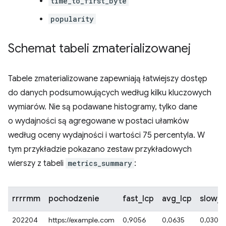
time_to_first_byte
popularity
Schemat tabeli zmaterializowanej
Tabele zmaterializowane zapewniają łatwiejszy dostęp
do danych podsumowujących według kilku kluczowych
wymiarów. Nie są podawane histogramy, tylko dane
o wydajności są agregowane w postaci ułamków
według oceny wydajności i wartości 75 percentyla. W
tym przykładzie pokazano zestaw przykładowych
wierszy z tabeli
metrics_summary
:
rrrrmm
pochodzenie
fast_lcp
avg_lcp
slow_l
202204
https://example.com
0,9056
0,0635
0,0301