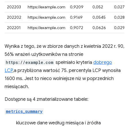
202203
https://example.com
0,9209
0,052
0,0274
202202
https://example.com
0,9169
0,0545
0,0284
202201
https://example.com
0,9072
0,0626
0,0298
Wynika z tego, że w zbiorze danych z kwietnia 2022 r. 90,
56% wrażeń użytkowników na stronie
https://example.com
spełniało kryteria
dobrego
LCP
,a przybliżona wartość 75. percentyla LCP wynosiła
1600 ms. Jest to nieco wolniejsze niż w poprzednich
miesiącach.
Dostępne są 4 zmaterializowane tabele:
metrics_summary
kluczowe dane według miesiąca i źródła