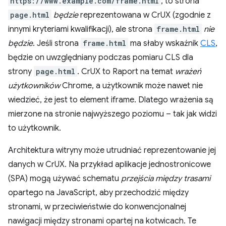
https://www.example.com/frame.html
, to strona
page.html
będzie
reprezentowana w CrUX (zgodnie z
innymi kryteriami kwalifikacji), ale strona
frame.html
nie
będzie
. Jeśli strona
frame.html
ma słaby wskaźnik
CLS
,
będzie on uwzględniany podczas pomiaru CLS dla
strony
page.html
. CrUX to Raport na temat
wrażeń
użytkowników
Chrome, a użytkownik może nawet nie
wiedzieć, że jest to element iframe. Dlatego wrażenia są
mierzone na stronie najwyższego poziomu – tak jak widzi
to użytkownik.
Architektura witryny może utrudniać reprezentowanie jej
danych w CrUX. Na przykład aplikacje jednostronicowe
(SPA) mogą używać schematu
przejścia między trasami
opartego na JavaScript, aby przechodzić między
stronami, w przeciwieństwie do konwencjonalnej
nawigacji między stronami opartej na kotwicach. Te