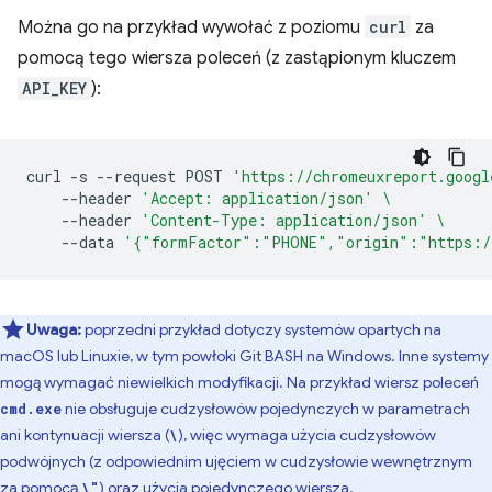
Można go na przykład wywołać z poziomu
curl
za
pomocą tego wiersza poleceń (z zastąpionym kluczem
API_KEY
):
curl
-s
--request
POST
'https://chromeuxreport.googl
--header
'Accept: application/json'
\
--header
'Content-Type: application/json'
\
--data
'{"formFactor":"PHONE","origin":"https:/
Uwaga:
poprzedni przykład dotyczy systemów opartych na
macOS lub Linuxie, w tym powłoki Git BASH na Windows. Inne systemy
mogą wymagać niewielkich modyfikacji. Na przykład wiersz poleceń
nie obsługuje cudzysłowów pojedynczych w parametrach
cmd.exe
ani kontynuacji wiersza (
), więc wymaga użycia cudzysłowów
\
podwójnych (z odpowiednim ujęciem w cudzysłowie wewnętrznym
za pomocą
) oraz użycia pojedynczego wiersza.
\"