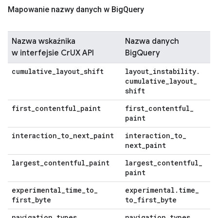
Mapowanie nazwy danych w Big
Query
Nazwa wskaźnika
Nazwa danych
w interfejsie CrUX API
BigQuery
cumulative
_
layout
_
shift
layout
_
instability
.
cumulative
_
layout
_
shift
first
_
contentful
_
paint
first
_
contentful
_
paint
interaction
_
to
_
next
_
paint
interaction
_
to
_
next
_
paint
largest
_
contentful
_
paint
largest
_
contentful
_
paint
experimental
_
time
_
to
_
experimental
.
time
_
first
_
byte
to
_
first
_
byte
navigation
_
types
navigation
_
types