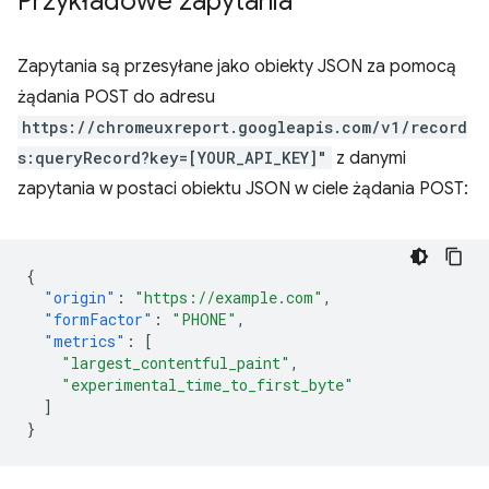
Przykładowe zapytania
Zapytania są przesyłane jako obiekty JSON za pomocą
żądania POST do adresu
https://chromeuxreport.googleapis.com/v1/record
s:queryRecord?key=[YOUR_API_KEY]"
z danymi
zapytania w postaci obiektu JSON w ciele żądania POST:
{
"origin"
:
"https://example.com"
,
"formFactor"
:
"PHONE"
,
"metrics"
:
[
"largest_contentful_paint"
,
"experimental_time_to_first_byte"
]
}