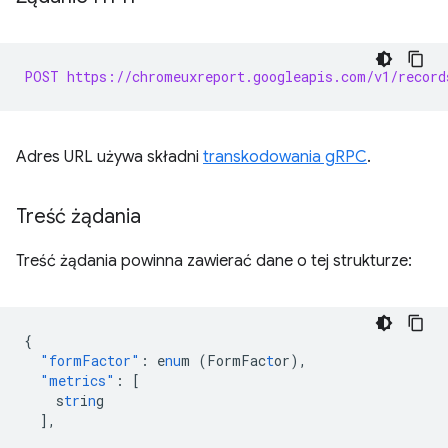
POST https://chromeuxreport.googleapis.com/v1/record
Adres URL używa składni
transkodowania gRPC
.
Treść żądania
Treść żądania powinna zawierać dane o tej strukturze:
{
"formFactor"
:
e
nu
m
(FormFac
t
or)
,
"metrics"
:
[
s
tr
i
n
g
],