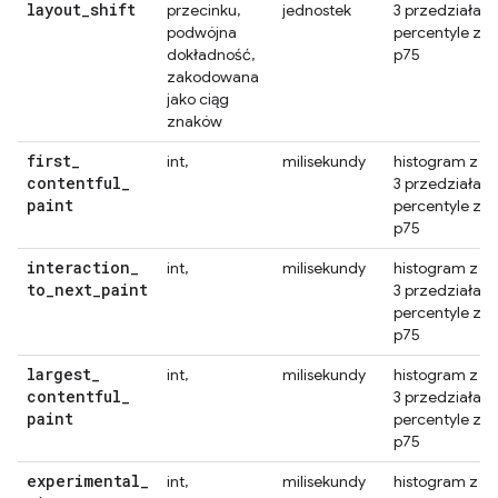
layout
_
shift
przecinku,
jednostek
3 przedziałami
podwójna
percentyle z
dokładność,
p75
zakodowana
jako ciąg
znaków
first
_
int,
milisekundy
histogram z
contentful
_
3 przedziałami
paint
percentyle z
p75
interaction
_
int,
milisekundy
histogram z
to
_
next
_
paint
3 przedziałami
percentyle z
p75
largest
_
int,
milisekundy
histogram z
contentful
_
3 przedziałami
paint
percentyle z
p75
experimental
_
int,
milisekundy
histogram z