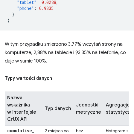
"tablet"
:
0.0288
,
"phone"
:
0.9335
}
}
W tym przypadku zmierzono 3,77% wczytań strony na
komputerze, 2,88% na tablecie i 93,35% na telefonie, co
daje w sumie 100%.
Typy wartości danych
Nazwa
wskaźnika
Jednostki
Agregacje
Typ danych
w interfejsie
metryczne
statystyczn
CrUX API
cumulative
_
2 miejsca po
bez
histogram z