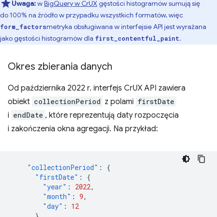
Uwaga:
w
BigQuery w CrUX
gęstości histogramów sumują się
do 100% na źródło w przypadku wszystkich formatów, więc
metryka obsługiwana w interfejsie API jest wyrażana
form_factors
jako gęstości histogramów dla
.
first_contentful_paint
Okres zbierania danych
Od października 2022 r. interfejs CrUX API zawiera
obiekt
collectionPeriod
z polami
firstDate
i
endDate
, które reprezentują daty rozpoczęcia
i zakończenia okna agregacji. Na przykład:
"collectionPeriod"
:
{
"firstDate"
:
{
"year"
:
2022
,
"month"
:
9
,
"day"
:
12
},