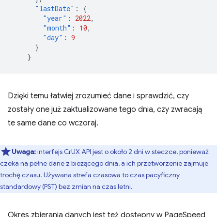
"lastDate"
:
{
"year"
:
2022
,
"month"
:
10
,
"day"
:
9
}
}
Dzięki temu łatwiej zrozumieć dane i sprawdzić, czy
zostały one już zaktualizowane tego dnia, czy zwracają
te same dane co wczoraj.
Uwaga:
interfejs CrUX API jest o około 2 dni w steczce, ponieważ
czeka na pełne dane z bieżącego dnia, a ich przetworzenie zajmuje
trochę czasu. Używana strefa czasowa to czas pacyficzny
standardowy (PST) bez zmian na czas letni.
Okres zbierania danych jest też dostępny w PageSpeed