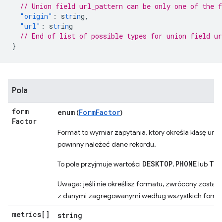
// Union field url_pattern can be only one of the 
"origin"
:
s
tr
i
n
g
,
"url"
:
s
tr
i
n
g
// End of list of possible types for union field ur
}
Pola
form
enum
FormFactor
(
)
Factor
Format to wymiar zapytania, który określa klasę urzą
powinny należeć dane rekordu.
DESKTOP
PHONE
TA
To pole przyjmuje wartości
,
lub
Uwaga: jeśli nie określisz formatu, zwrócony zostani
z danymi zagregowanymi według wszystkich form
metrics[]
string