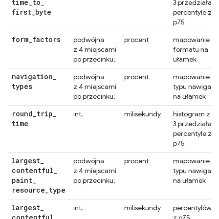
time
_
to
_
3 przedziałami
first
_
byte
percentyle z
p75
form
_
factors
podwójna
procent
mapowanie
z 4 miejscami
formatu na
po przecinku;
ułamek
navigation
_
podwójna
procent
mapowanie
types
z 4 miejscami
typu nawigacji
po przecinku;
na ułamek
round
_
trip
_
int,
milisekundy
histogram z
time
3 przedziałami
percentyle z
p75
largest
_
podwójna
procent
mapowanie
contentful
_
z 4 miejscami
typu nawigacji
paint
_
po przecinku;
na ułamek
resource
_
type
largest
_
int,
milisekundy
percentylów
contentful
_
z p75.