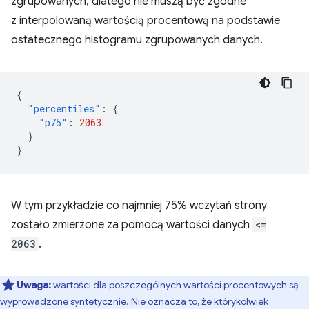
zgrupowanych, dlatego nie muszą być zgodne
z interpolowaną wartością procentową na podstawie
ostatecznego histogramu zgrupowanych danych.
{
"percentiles"
:
{
"p75"
:
2063
}
}
W tym przykładzie co najmniej 75% wczytań strony
zostało zmierzone za pomocą wartości danych
<=
2063
.
Uwaga:
wartości dla poszczególnych wartości procentowych są
wyprowadzone syntetycznie. Nie oznacza to, że którykolwiek