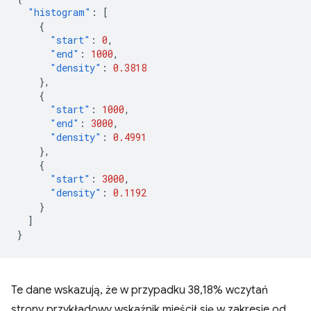
"histogram"
:
[
{
"start"
:
0
,
"end"
:
1000
,
"density"
:
0.3818
},
{
"start"
:
1000
,
"end"
:
3000
,
"density"
:
0.4991
},
{
"start"
:
3000
,
"density"
:
0.1192
}
]
}
Te dane wskazują, że w przypadku 38,18% wczytań
strony przykładowy wskaźnik mieścił się w zakresie od